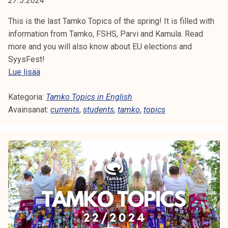
27.5.2024
A
t
i
This is the last Tamko Topics of the spring! It is filled with
:
k
information from Tamko, FSHS, Parvi and Kamula. Read
T
o
more and you will also know about EU elections and
r
SyysFest!
O
k
T
Lue lisää
e
a
P
a
Kategoria:
m
Tamko Topics in English
I
k
Avainsanat:
k
currents
,
students
,
tamko
,
topics
o
o
C
u
T
l
o
S
u
p
n
i
o
c
p
s
i
2
s
2