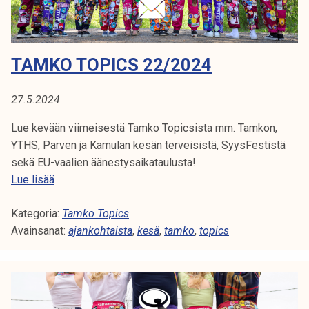
k
/
e
2
l
0
TAMKO TOPICS 22/2024
i
2
j
4
a
27.5.2024
k
Lue kevään viimeisestä Tamko Topicsista mm. Tamkon,
u
YTHS, Parven ja Kamulan kesän terveisistä, SyysFestistä
n
sekä EU-vaalien äänestysaikataulusta!
t
T
Lue lisää
a
a
Kategoria:
m
Tamko Topics
Avainsanat:
k
ajankohtaista
,
kesä
,
tamko
,
topics
o
T
o
p