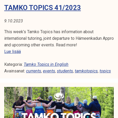
0
TAMKO TOPICS 41/2023
2
3
9.10.2023
This week’s Tamko Topics has information about
international tutoring, joint departure to Hämeenkadun Appro
and upcoming other events. Read more!
T
Lue lisää
a
Kategoria:
m
Tamko Topics in English
Avainsanat:
k
currents
,
events
,
students
,
tamkotopics
,
topics
o
T
o
p
i
c
s