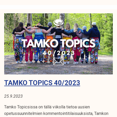
T
o
p
i
c
s
4
1
/
2
0
2
TAMKO TOPICS 40/2023
3
25.9.2023
Tamko Topicsissa on tällä viikolla tietoa uusien
opetussuunnitelmien kommentointitilaisuuksista, Tamkon