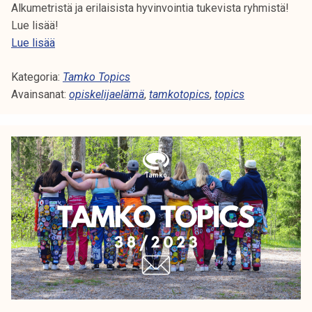
Alkumetristä ja erilaisista hyvinvointia tukevista ryhmistä!
Lue lisää!
T
Lue lisää
a
Kategoria:
m
Tamko Topics
Avainsanat:
k
opiskelijaelämä
,
tamkotopics
,
topics
o
T
o
p
i
c
s
4
0
/
2
0