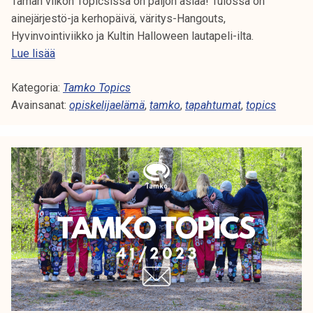
Tämän viikon Topicsissa on paljon asiaa! Tulossa on
ainejärjestö-ja kerhopäivä, väritys-Hangouts,
Hyvinvointiviikko ja Kultin Halloween lautapeli-ilta.
T
Lue lisää
a
Kategoria:
m
Tamko Topics
Avainsanat:
k
opiskelijaelämä
,
tamko
,
tapahtumat
,
topics
o
t
o
p
i
c
s
4
4
/
2