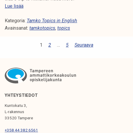
T
Lue lisää
a
Kategoria:
m
Tamko Topics in English
Avainsanat:
k
tamkotopics
,
topics
o
T
A
1
2
…
5
Seuraava
o
R
p
T
i
c
I
s
K
3
K
7
YHTEYSTIEDOT
/
E
Kuntokatu 3,
2
L-rakennus
L
0
33520 Tampere
I
2
+358 44 382 6561
3