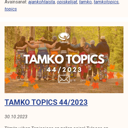
Avainsanat:
k
ajankohtaista
,
opiskelijat
,
tamko
,
tamkotopics
,
topics
o
T
o
p
i
c
s
1
9
/
2
0
2
TAMKO TOPICS 44/2023
4
30.10.2023