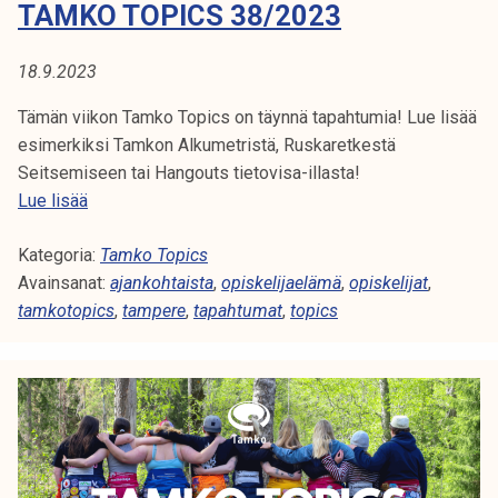
TAMKO TOPICS 38/2023
2
3
18.9.2023
Tämän viikon Tamko Topics on täynnä tapahtumia! Lue lisää
esimerkiksi Tamkon Alkumetristä, Ruskaretkestä
Seitsemiseen tai Hangouts tietovisa-illasta!
T
Lue lisää
a
Kategoria:
m
Tamko Topics
Avainsanat:
k
ajankohtaista
,
opiskelijaelämä
,
opiskelijat
,
tamkotopics
o
,
tampere
,
tapahtumat
,
topics
T
o
p
i
c
s