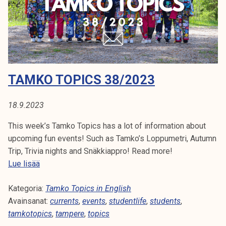
3
8
/
2
0
2
TAMKO TOPICS 38/2023
3
18.9.2023
This week’s Tamko Topics has a lot of information about
upcoming fun events! Such as Tamko’s Loppumetri, Autumn
Trip, Trivia nights and Snäkkiappro! Read more!
T
Lue lisää
a
Kategoria:
m
Tamko Topics in English
Avainsanat:
k
currents
,
events
,
studentlife
,
students
,
tamkotopics
o
,
tampere
,
topics