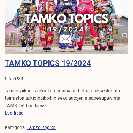
i
c
s
2
2
/
2
0
TAMKO TOPICS 19/2024
2
4
6.5.2024
Tämän viikon Tamko Topicsissa on tietoa poikkeuksista
toimiston aukioloaikoihin sekä autojen sisäpesupäivistä
TAMKilla! Lue lisää!
T
Lue lisää
a
Kategoria:
m
Tamko Topics