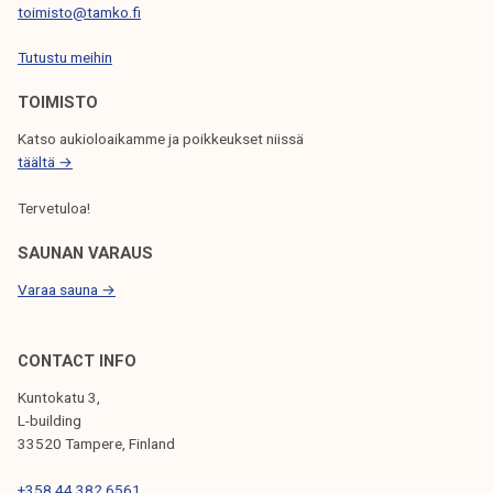
E
toimisto@tamko.fi
N
Tutustu meihin
S
TOIMISTO
I
Katso aukioloaikamme ja poikkeukset niissä
V
täältä →
U
Tervetuloa!
T
U
SAUNAN VARAUS
S
Varaa sauna →
CONTACT INFO
Kuntokatu 3,
L-building
33520 Tampere, Finland
+358 44 382 6561