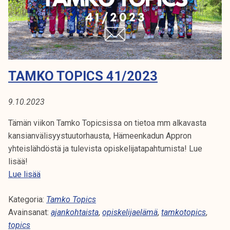
4
1
/
2
0
TAMKO TOPICS 41/2023
2
3
9.10.2023
Tämän viikon Tamko Topicsissa on tietoa mm alkavasta
kansianvälisyystuutorhausta, Hämeenkadun Appron
yhteislähdöstä ja tulevista opiskelijatapahtumista! Lue
lisää!
T
Lue lisää
a
Kategoria:
m
Tamko Topics
Avainsanat:
k
ajankohtaista
,
opiskelijaelämä
,
tamkotopics
,
topics
o