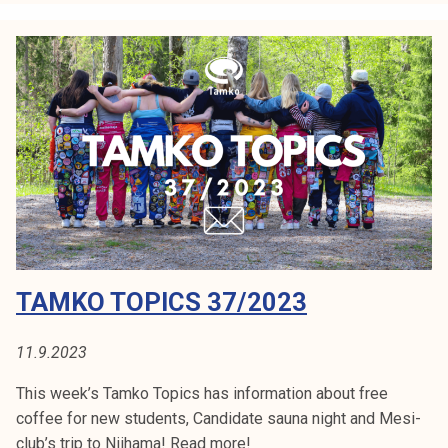
T
o
p
i
c
s
3
8
/
2
0
2
TAMKO TOPICS 37/2023
3
11.9.2023
This week’s Tamko Topics has information about free
coffee for new students, Candidate sauna night and Mesi-
club’s trip to Niihama! Read more!