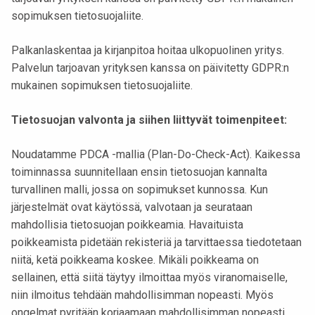
sopimuksen tietosuojaliite.
Palkanlaskentaa ja kirjanpitoa hoitaa ulkopuolinen yritys.
Palvelun tarjoavan yrityksen kanssa on päivitetty GDPR:n
mukainen sopimuksen tietosuojaliite.
Tietosuojan valvonta ja siihen liittyvät toimenpiteet:
Noudatamme PDCA -mallia (Plan-Do-Check-Act). Kaikessa
toiminnassa suunnitellaan ensin tietosuojan kannalta
turvallinen malli, jossa on sopimukset kunnossa. Kun
järjestelmät ovat käytössä, valvotaan ja seurataan
mahdollisia tietosuojan poikkeamia. Havaituista
poikkeamista pidetään rekisteriä ja tarvittaessa tiedotetaan
niitä, ketä poikkeama koskee. Mikäli poikkeama on
sellainen, että siitä täytyy ilmoittaa myös viranomaiselle,
niin ilmoitus tehdään mahdollisimman nopeasti. Myös
ongelmat pyritään korjaamaan mahdollisimman nopeasti