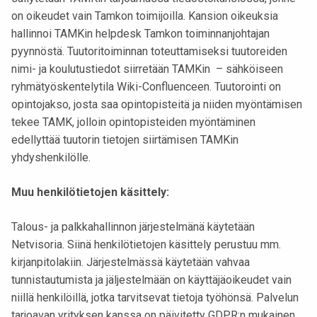
on oikeudet vain Tamkon toimijoilla. Kansion oikeuksia
hallinnoi TAMKin helpdesk Tamkon toiminnanjohtajan
pyynnöstä. Tuutoritoiminnan toteuttamiseksi tuutoreiden
nimi- ja koulutustiedot siirretään TAMKin – sähköiseen
ryhmätyöskentelytila Wiki-Confluenceen. Tuutorointi on
opintojakso, josta saa opintopisteitä ja niiden myöntämisen
tekee TAMK, jolloin opintopisteiden myöntäminen
edellyttää tuutorin tietojen siirtämisen TAMKin
yhdyshenkilölle.
Muu henkilötietojen käsittely:
Talous- ja palkkahallinnon järjestelmänä käytetään
Netvisoria. Siinä henkilötietojen käsittely perustuu mm.
kirjanpitolakiin. Järjestelmässä käytetään vahvaa
tunnistautumista ja jäljestelmään on käyttäjäoikeudet vain
niillä henkilöillä, jotka tarvitsevat tietoja työhönsä. Palvelun
tarjoavan yrityksen kanssa on päivitetty GDPR:n mukainen