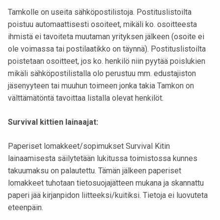
Tamkolle on useita sähköpostilistoja. Postituslistoilta
poistuu automaattisesti osoiteet, mikäli ko. osoitteesta
ihmistä ei tavoiteta muutaman yrityksen jälkeen (osoite ei
ole voimassa tai postilaatikko on täynnä). Postituslistoilta
poistetaan osoitteet, jos ko. henkilö niin pyytää poislukien
mikäli sähköpostilistalla olo perustuu mm. edustajiston
jäsenyyteen tai muuhun toimeen jonka takia Tamkon on
välttämätöntä tavoittaa listalla olevat henkilöt.
Survival kittien lainaajat:
Paperiset lomakkeet/sopimukset Survival Kitin
lainaamisesta säilytetään lukitussa toimistossa kunnes
takuumaksu on palautettu. Tämän jälkeen paperiset
lomakkeet tuhotaan tietosuojajätteen mukana ja skannattu
paperi jää kirjanpidon liitteeksi/kuitiksi. Tietoja ei luovuteta
eteenpäin.