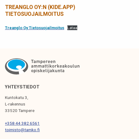
TREANGLO OY:N (KIDE.APP)
TIETOSUOJAILMOITUS
Treanglo Oy Tietosuojailmoitus
Lataa
YHTEYSTIEDOT
Kuntokatu 3,
L-rakennus
33520 Tampere
+358 44 382 6561
toimisto@tamko.fi