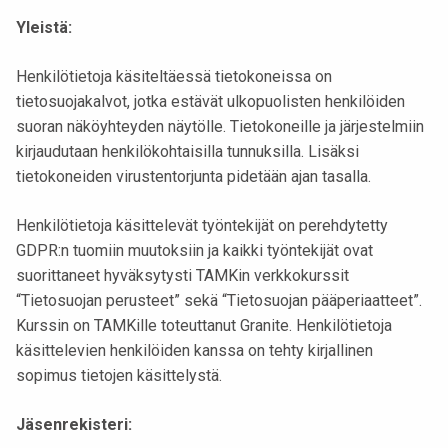
Yleistä:
Henkilötietoja käsiteltäessä tietokoneissa on
tietosuojakalvot, jotka estävät ulkopuolisten henkilöiden
suoran näköyhteyden näytölle. Tietokoneille ja järjestelmiin
kirjaudutaan henkilökohtaisilla tunnuksilla. Lisäksi
tietokoneiden virustentorjunta pidetään ajan tasalla.
Henkilötietoja käsittelevät työntekijät on perehdytetty
GDPR:n tuomiin muutoksiin ja kaikki työntekijät ovat
suorittaneet hyväksytysti TAMKin verkkokurssit
“Tietosuojan perusteet” sekä “Tietosuojan pääperiaatteet”.
Kurssin on TAMKille toteuttanut Granite. Henkilötietoja
käsittelevien henkilöiden kanssa on tehty kirjallinen
sopimus tietojen käsittelystä.
Jäsenrekisteri: