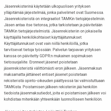
Jäsenrekisterinä käytetään ulkopuolisen yrityksen
ylläpitämää järjestelmää, jonka palvelimet ovat Suomessa.
Jäsenrekisteristä on integraatiot TAMKin tietojärjestelmiin.
Jäsen antaa itse tietonsa, jotka tarkistetaan ja päivitetään
TAMKin tietojärjestelmistä. Jäsenrekisteriin on jokaisella
käyttäjällä henkilökohtaiset käyttäjätunnukset.
Käyttäjätunnukset ovat vain niillä henkilöillä, jotka
tarvitsevat tietoja työssään. Palvelun tarjoavan yrityksen
kanssa on päivitetty GDPR:n mukainen sopimuksen
tietosuojaliite. Eronneet jäsenet poistetaan
jäsenrekisteristä välittömästi eron jälkeen. Jäsenmaksun
maksamatta jättäneet entiset jäsenet poistetaan
rekisteristä opinto-oikeuden päättyessä tai valmistuttuaan
TAMKista. Poistamisen jälkeen rekisteriin jää henkilön
tiedoista jäsenmaksutiedot, joita ei poistamisen jälkeen voi
kohdistaa mitenkään yhteenkään luonnolliseen henkilöön.