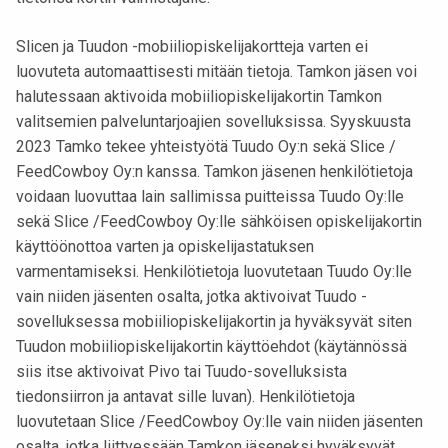
Slicen ja Tuudon -mobiiliopiskelijakortteja varten ei
luovuteta automaattisesti mitään tietoja. Tamkon jäsen voi
halutessaan aktivoida mobiiliopiskelijakortin Tamkon
valitsemien palveluntarjoajien sovelluksissa. Syyskuusta
2023 Tamko tekee yhteistyötä Tuudo Oy:n sekä Slice /
FeedCowboy Oy:n kanssa. Tamkon jäsenen henkilötietoja
voidaan luovuttaa lain sallimissa puitteissa Tuudo Oy:lle
sekä Slice /FeedCowboy Oy:lle sähköisen opiskelijakortin
käyttöönottoa varten ja opiskelijastatuksen
varmentamiseksi. Henkilötietoja luovutetaan Tuudo Oy:lle
vain niiden jäsenten osalta, jotka aktivoivat Tuudo -
sovelluksessa mobiiliopiskelijakortin ja hyväksyvät siten
Tuudon mobiiliopiskelijakortin käyttöehdot (käytännössä
siis itse aktivoivat Pivo tai Tuudo-sovelluksista
tiedonsiirron ja antavat sille luvan). Henkilötietoja
luovutetaan Slice /FeedCowboy Oy:lle vain niiden jäsenten
osalta, jotka liittyessään Tamkon jäseneksi hyväksyvät