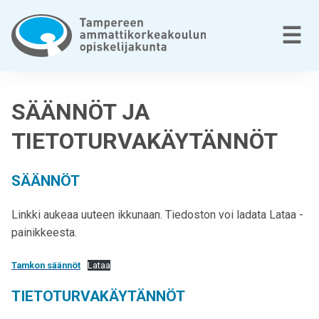
Siirry
sisältöön
V
☰
T
a
SÄÄNNÖT JA
m
p
TIETOTURVAKÄYTÄNNÖT
e
r
SÄÄNNÖT
e
e
Linkki aukeaa uuteen ikkunaan. Tiedoston voi ladata Lataa -
n
painikkeesta.
a
m
Tamkon säännöt
Lataa
m
a
TIETOTURVAKÄYTÄNNÖT
t