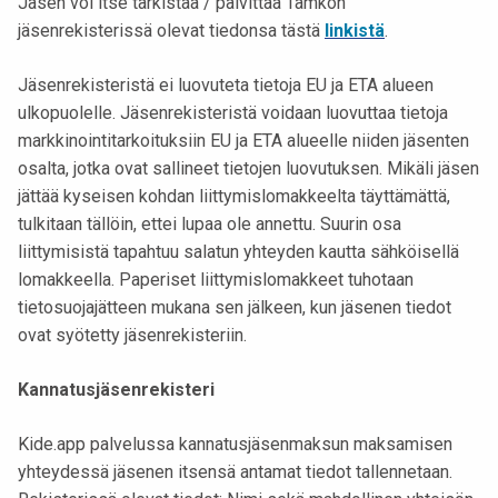
Jäsen voi itse tarkistaa / päivittää Tamkon
jäsenrekisterissä olevat tiedonsa tästä
linkistä
.
Jäsenrekisteristä ei luovuteta tietoja EU ja ETA alueen
ulkopuolelle. Jäsenrekisteristä voidaan luovuttaa tietoja
markkinointitarkoituksiin EU ja ETA alueelle niiden jäsenten
osalta, jotka ovat sallineet tietojen luovutuksen. Mikäli jäsen
jättää kyseisen kohdan liittymislomakkeelta täyttämättä,
tulkitaan tällöin, ettei lupaa ole annettu. Suurin osa
liittymisistä tapahtuu salatun yhteyden kautta sähköisellä
lomakkeella. Paperiset liittymislomakkeet tuhotaan
tietosuojajätteen mukana sen jälkeen, kun jäsenen tiedot
ovat syötetty jäsenrekisteriin.
Kannatusjäsenrekisteri
Kide.app palvelussa kannatusjäsenmaksun maksamisen
yhteydessä jäsenen itsensä antamat tiedot tallennetaan.