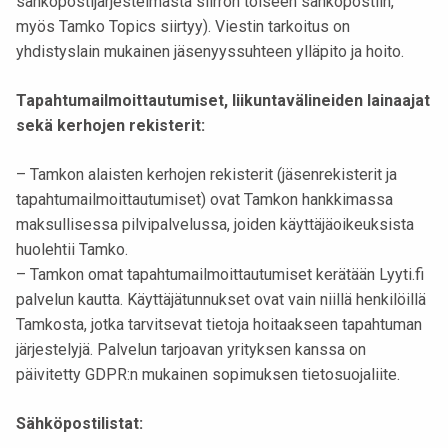
sähköpostijärjestelmästä siirron toiseen sähköpostiin,
myös Tamko Topics siirtyy). Viestin tarkoitus on
yhdistyslain mukainen jäsenyyssuhteen ylläpito ja hoito.
Tapahtumailmoittautumiset, liikuntavälineiden lainaajat
sekä kerhojen rekisterit:
– Tamkon alaisten kerhojen rekisterit (jäsenrekisterit ja
tapahtumailmoittautumiset) ovat Tamkon hankkimassa
maksullisessa pilvipalvelussa, joiden käyttäjäoikeuksista
huolehtii Tamko.
– Tamkon omat tapahtumailmoittautumiset kerätään Lyyti.fi
palvelun kautta. Käyttäjätunnukset ovat vain niillä henkilöillä
Tamkosta, jotka tarvitsevat tietoja hoitaakseen tapahtuman
järjestelyjä. Palvelun tarjoavan yrityksen kanssa on
päivitetty GDPR:n mukainen sopimuksen tietosuojaliite.
Sähköpostilistat: