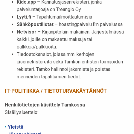
Kide.app
– Kannatusjäsenrekisteri, jonka
k
palveluntarjoaja on Treanglo Oy
e
Lyyti.fi
– Tapahtumailmoittautumisia
l
Sähköpostilistat
– hoastingpalvelu.fi:n palvelussa
i
Netvisor
– Kirjanpitolain mukainen. Järjestelmässä
j
kaikki, joille on maksettu maksuja tai
a
palkkoja/palkkioita.
k
Tiedostokansiot, joissa mm. kerhojen
u
jäsenrekistereitä sekä Tamkon entisten toimijoiden
n
rekisteri. Tamko hallinnoi jakamista ja poistaa
t
menneiden tapahtumien tiedot.
a
IT-POLITIIKKA / TIETOTURVAKÄYTÄNNÖT
Henkilötietojen käsittely Tamkossa
Sisällysluettelo:
•
Yleistä