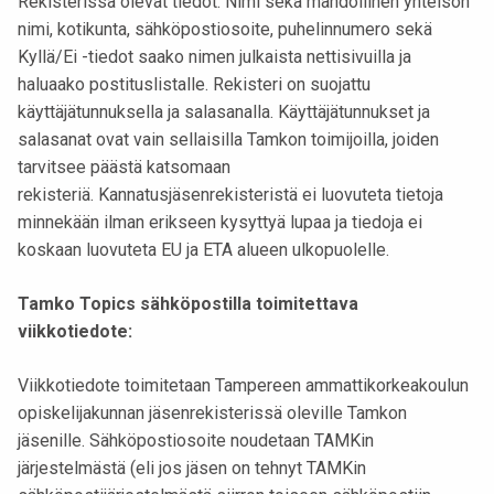
Rekisterissä olevat tiedot: Nimi sekä mahdollinen yhteisön
nimi, kotikunta, sähköpostiosoite, puhelinnumero sekä
Kyllä/Ei -tiedot saako nimen julkaista nettisivuilla ja
haluaako postituslistalle. Rekisteri on suojattu
käyttäjätunnuksella ja salasanalla. Käyttäjätunnukset ja
salasanat ovat vain sellaisilla Tamkon toimijoilla, joiden
tarvitsee päästä katsomaan
rekisteriä. Kannatusjäsenrekisteristä ei luovuteta tietoja
minnekään ilman erikseen kysyttyä lupaa ja tiedoja ei
koskaan luovuteta EU ja ETA alueen ulkopuolelle.
Tamko Topics sähköpostilla toimitettava
viikkotiedote:
Viikkotiedote toimitetaan Tampereen ammattikorkeakoulun
opiskelijakunnan jäsenrekisterissä oleville Tamkon
jäsenille. Sähköpostiosoite noudetaan TAMKin
järjestelmästä (eli jos jäsen on tehnyt TAMKin