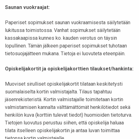
Saunan vuokraajat:
Paperiset sopimukset saunan vuokraamisesta säilytetään
lukitussa toimistossa. Vanhat sopimukset säilytetään
kassakaapissa kunnes ko. kauden verotus on täysin
lopullinen. Tämän jälkeen paperiset sopimukset tuhotaan
tietosuojajätteen mukana. Tietoja ei luovuteta eteenpäin.
Opiskelijakortit ja opiskelijakorttien tilaukset/hankinta:
Muoviset sirulliset opiskelijakortit tilataan keskitetysti
suomalaiselta kortin valmistajalta. Tilaus tapahtuu
jäsenrekisteristä. Kortin valmistajalle toimitetaan kortin
valmistamisen kannalta välttämättömät henkilötiedot sekä
henkilön kuva (korttiin tulevat tiedot) huomioiden tietoturva.
Tietojen luovutus perustuu siihen, että opiskelija haluaa
tilata itselleen opiskelijakortin ja antaa luvan toimittaa
tietonsa kortin valmistajalle.