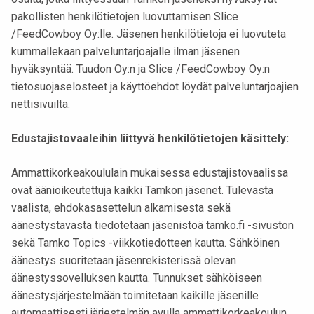
pakollisten henkilötietojen luovuttamisen Slice
/FeedCowboy Oy:lle. Jäsenen henkilötietoja ei luovuteta
kummallekaan palveluntarjoajalle ilman jäsenen
hyväksyntää. Tuudon Oy:n ja Slice /FeedCowboy Oy:n
tietosuojaselosteet ja käyttöehdot löydät palveluntarjoajien
nettisivuilta.
Edustajistovaaleihin liittyvä henkilötietojen käsittely:
Ammattikorkeakoululain mukaisessa edustajistovaalissa
ovat äänioikeutettuja kaikki Tamkon jäsenet. Tulevasta
vaalista, ehdokasasettelun alkamisesta sekä
äänestystavasta tiedotetaan jäsenistöä tamko.fi -sivuston
sekä Tamko Topics -viikkotiedotteen kautta. Sähköinen
äänestys suoritetaan jäsenrekisterissä olevan
äänestyssovelluksen kautta. Tunnukset sähköiseen
äänestysjärjestelmään toimitetaan kaikille jäsenille
automaattisesti järjestelmän avulla ammattikorkeakoulun