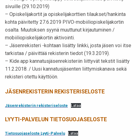
sivuille (29.10.2019)
– Opiskelijakortit ja opiskelijakorttien tilaukset/hankinta
kohta päivitetty 27.6.2019 PIVO-mobiiliopiskelijakortin
osalta. Muutoksen syynä muuttunut kirjautuminen /
mobiiliopiskelijakortin aktivointi.
– Jäsenrekisteri -kohtaan lisätty linkki, josta jäsen voi itse
tarkistaa / päivittää rekisterin tiedot (19.3.2019).
– Kide.app kannatusjäsenrekisteriin liittyvät tekstit lisätty
11.2.2018. / Uusi kannatusjäsenten liittymiskanava sekä
rekisteri otettu käyttöön.
JÄSENREKISTERIN REKISTERISELOSTE
Jäsenrekisterin rekisteriseloste
Lataa
LYYTI-PALVELUN TIETOSUOJASELOSTE
Tietosuojaseloste Lyyti-Palvelu
Lataa