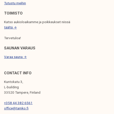
Tutustu meihin
TOIMISTO
Katso aukioloaikamme ja poikkeukset niissä
täältä →
Tervetuloa!
SAUNAN VARAUS
Varaa sauna →
CONTACT INFO
Kuntokatu 3,
L-building
33520 Tampere, Finland
+358 44 382 6561
office@tamko.fi