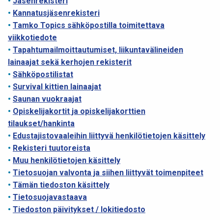
•
Jäsenrekisteri
•
Kannatusjäsenrekisteri
•
Tamko Topics sähköpostilla toimitettava
viikkotiedote
•
Tapahtumailmoittautumiset, liikuntavälineiden
lainaajat sekä kerhojen rekisterit
•
Sähköpostilistat
•
Survival kittien lainaajat
•
Saunan vuokraajat
•
Opiskelijakortit ja opiskelijakorttien
tilaukset/hankinta
•
Edustajistovaaleihin liittyvä henkilötietojen käsittely
•
Rekisteri tuutoreista
•
Muu henkilötietojen käsittely
•
Tietosuojan valvonta ja siihen liittyvät toimenpiteet
•
Tämän tiedoston käsittely
•
Tietosuojavastaava
•
Tiedoston päivitykset / lokitiedosto