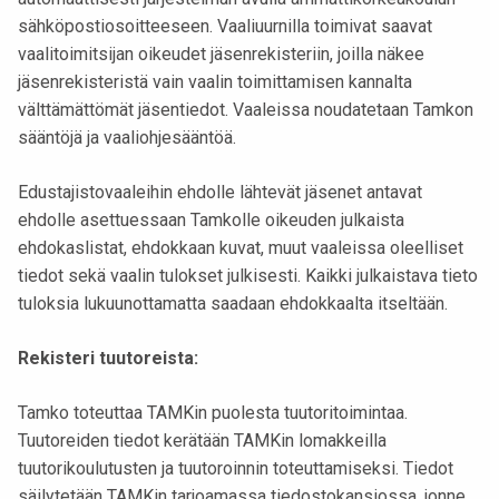
sähköpostiosoitteeseen. Vaaliuurnilla toimivat saavat
vaalitoimitsijan oikeudet jäsenrekisteriin, joilla näkee
jäsenrekisteristä vain vaalin toimittamisen kannalta
välttämättömät jäsentiedot. Vaaleissa noudatetaan Tamkon
sääntöjä ja vaaliohjesääntöä.
Edustajistovaaleihin ehdolle lähtevät jäsenet antavat
ehdolle asettuessaan Tamkolle oikeuden julkaista
ehdokaslistat, ehdokkaan kuvat, muut vaaleissa oleelliset
tiedot sekä vaalin tulokset julkisesti. Kaikki julkaistava tieto
tuloksia lukuunottamatta saadaan ehdokkaalta itseltään.
Rekisteri tuutoreista:
Tamko toteuttaa TAMKin puolesta tuutoritoimintaa.
Tuutoreiden tiedot kerätään TAMKin lomakkeilla
tuutorikoulutusten ja tuutoroinnin toteuttamiseksi. Tiedot
säilytetään TAMKin tarjoamassa tiedostokansiossa, jonne