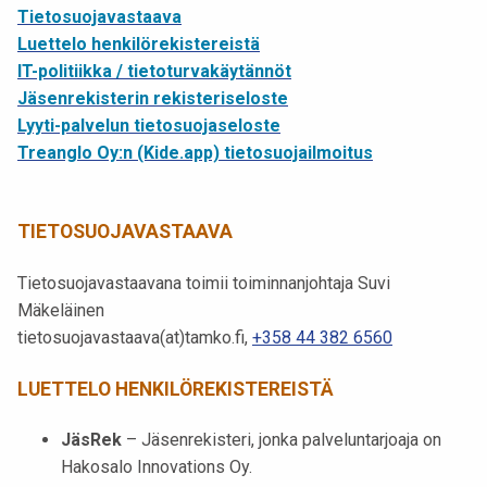
t
Tietosuojavastaava
i
Luettelo henkilörekistereistä
k
IT-politiikka / tietoturvakäytännöt
o
Jäsenrekisterin rekisteriseloste
r
Lyyti-palvelun tietosuojaseloste
k
Treanglo Oy:n (Kide.app) tietosuojailmoitus
e
a
TIETOSUOJAVASTAAVA
k
o
Tietosuojavastaavana toimii toiminnanjohtaja Suvi
u
Mäkeläinen
l
tietosuojavastaava(at)tamko.fi,
+358 44 382 6560
u
n
LUETTELO HENKILÖREKISTEREISTÄ
o
p
JäsRek
– Jäsenrekisteri, jonka palveluntarjoaja on
i
Hakosalo Innovations Oy.
s