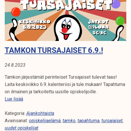
3
8
/
2
0
2
TAMKON TURSAJAISET 6.9.!
3
24.8.2023
Tamkon järjestämät perinteiset Tursajaiset tulevat taas!
Laita keskiviikko 6.9. kalenteriisi ja tule mukaan! Tapahtuma
on ilmainen ja tarkoitettu uusille opiskelijoille.
T
Lue lisää
a
Kategoria:
m
Ajankohtaista
Avainsanat:
k
opiskelijaelämä
,
tamko
,
tapahtuma
,
tursajaiset
,
uudet opiskelijat
o