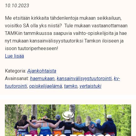
10.10.2023
Me etsitään kirkkaita tähdenlentoja mukaan seikkailuun,
voisitko SÄ olla yks niistä? Tule mukaan vastaanottamaan
TAMKiin tammikuussa saapuvia vaihto-opiskelijoita ja hae
nyt mukaan kansainvälisyystuutoriksi Tamkon iloiseen ja
isoon tuutoriperheeseen!
H
Lue lisää
a
Kategoria:
e
Ajankohtaista
Avainsanat:
k
haemukaan
,
kansainvälisyystuutorointi
,
kv-
tuutorointi
a
,
opiskelijaelämä
,
tamko
,
vertaistuki
n
s
a
i
n
v