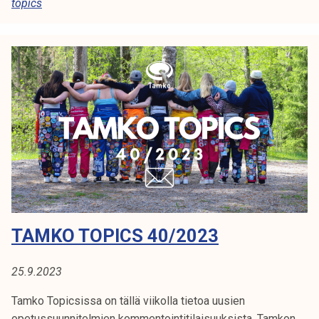
topics
o
T
o
p
i
c
s
4
1
/
2
0
2
TAMKO TOPICS 40/2023
3
25.9.2023
Tamko Topicsissa on tällä viikolla tietoa uusien
opetussuunnitelmien kommentointitilaisuuksista, Tamkon