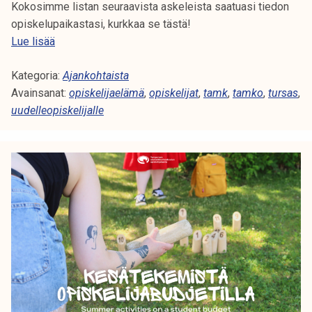
Kokosimme listan seuraavista askeleista saatuasi tiedon
opiskelupaikastasi, kurkkaa se tästä!
U
Lue lisää
u
Kategoria:
d
Ajankohtaista
Avainsanat:
e
opiskelijaelämä
,
opiskelijat
,
tamk
,
tamko
,
tursas
,
uudelleopiskelijalle
l
l
e
o
p
i
s
k
e
l
i
j