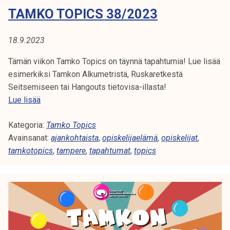
0
TAMKO TOPICS 38/2023
2
3
18.9.2023
Tämän viikon Tamko Topics on täynnä tapahtumia! Lue lisää
esimerkiksi Tamkon Alkumetristä, Ruskaretkestä
Seitsemiseen tai Hangouts tietovisa-illasta!
T
Lue lisää
a
Kategoria:
m
Tamko Topics
Avainsanat:
k
ajankohtaista
,
opiskelijaelämä
,
opiskelijat
,
tamkotopics
o
,
tampere
,
tapahtumat
,
topics
T
o
p
i
c
s