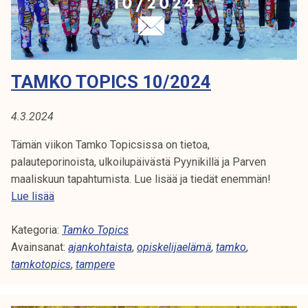
A
k
/
e
2
E
l
0
i
L
2
TAMKO TOPICS 10/2024
j
4
Ä
a
k
4.3.2024
M
u
Tämän viikon Tamko Topicsissa on tietoa,
Ä
n
palauteporinoista, ulkoilupäivästä Pyynikillä ja Parven
t
maaliskuun tapahtumista. Lue lisää ja tiedät enemmän!
a
T
Lue lisää
a
Kategoria:
m
Tamko Topics
Avainsanat:
k
ajankohtaista
,
opiskelijaelämä
,
tamko
,
tamkotopics
o
,
tampere
T
o