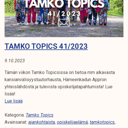
ä
l
i
s
y
y
TAMKO TOPICS 41/2023
s
t
u
9.10.2023
u
Tämän viikon Tamko Topicsissa on tietoa mm alkavasta
t
kansianvälisyystuutorhausta, Hämeenkadun Appron
o
yhteislähdöstä ja tulevista opiskelijatapahtumista! Lue
r
lisää!
i
T
Lue lisää
k
a
s
Kategoria:
m
Tamko Topics
i
Avainsanat:
k
ajankohtaista
,
opiskelijaelämä
,
tamkotopics
,
!