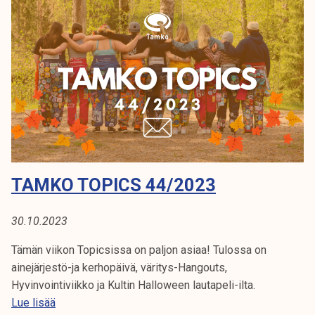
p
i
c
s
1
0
/
2
0
2
TAMKO TOPICS 44/2023
4
30.10.2023
Tämän viikon Topicsissa on paljon asiaa! Tulossa on
ainejärjestö-ja kerhopäivä, väritys-Hangouts,
Hyvinvointiviikko ja Kultin Halloween lautapeli-ilta.
T
Lue lisää