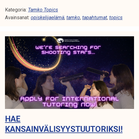
a
Kategoria:
m
Tamko Topics
Avainsanat:
k
opiskelijaelämä
,
tamko
,
tapahtumat
,
topics
o
t
o
p
i
c
s
4
4
/
2
0
HAE
2
3
KANSAINVÄLISYYSTUUTORIKSI!