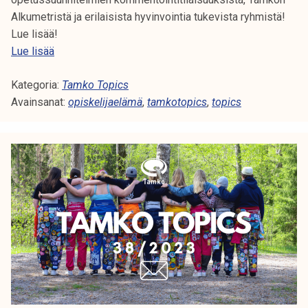
Alkumetristä ja erilaisista hyvinvointia tukevista ryhmistä!
Lue lisää!
T
Lue lisää
a
Kategoria:
m
Tamko Topics
Avainsanat:
k
opiskelijaelämä
,
tamkotopics
,
topics
o
T
o
p
i
c
s
4
0
/
2