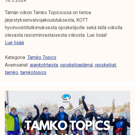
18.3.2024
A
t
i
Tämän viikon Tamko Topicsissa on tietoa
:
k
järjestyksenvalvojakoulutuksesta, KOTT
O
o
hyvinvointitutkimuksesta opiskelijoille sekä tällä viikolla
r
olevasta rasisminvastaisesta viikosta. Lue lisää!
P
k
T
Lue lisää
e
a
I
a
Kategoria:
m
Tamko Topics
S
k
Avainsanat:
k
ajankohtaista
,
opiskelijaelämä
,
opiskelijat
,
o
tamko
,
tamkotopics
o
K
u
T
l
o
E
u
p
L
n
i
o
c
I
p
s
i
J
1
s
2