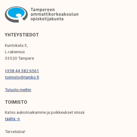
T
i
s
I
t
K
ä
K
o
YHTEYSTIEDOT
p
E
Kuntokatu 3,
i
L-rakennus
L
s
33520 Tampere
I
k
+358 44 382 6561
e
E
toimisto@tamko.fi
l
N
i
Tutustu meihin
S
j
TOIMISTO
I
a
b
Katso aukioloaikamme ja poikkeukset niissä
V
u
täältä →
U
d
Tervetuloa!
T
j