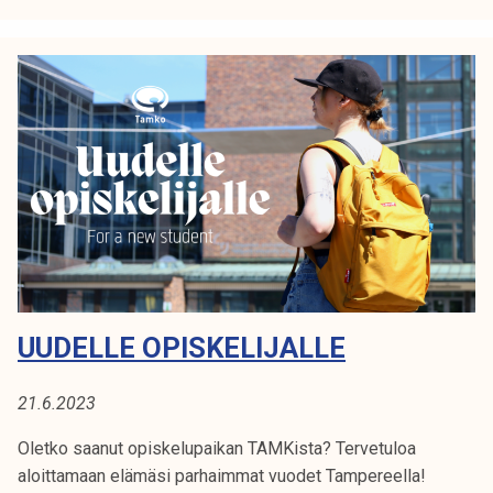
n
T
u
r
s
a
j
a
i
s
e
t
UUDELLE OPISKELIJALLE
6
.
9
21.6.2023
.
Oletko saanut opiskelupaikan TAMKista? Tervetuloa
!
aloittamaan elämäsi parhaimmat vuodet Tampereella!