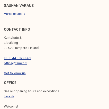
e
U
SAUNAN VARAUS
t
S
Varaa sauna →
i
l
l
CONTACT INFO
a
Kuntokatu 3,
L-building
33520 Tampere, Finland
+358 44 382 6561
office@tamko.fi
Get to know us
OFFICE
See our opening hours and exceptions
here →
Welcome!