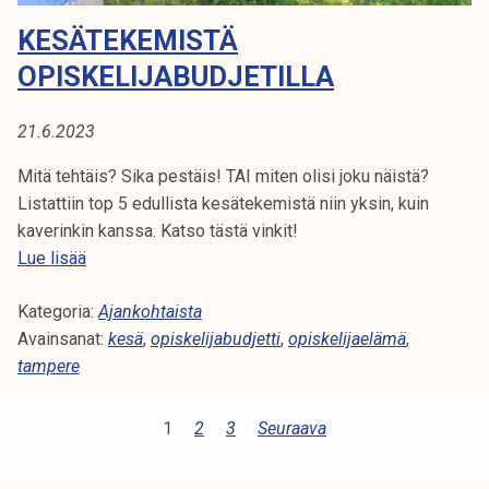
a
KESÄTEKEMISTÄ
l
l
OPISKELIJABUDJETILLA
e
21.6.2023
Mitä tehtäis? Sika pestäis! TAI miten olisi joku näistä?
Listattiin top 5 edullista kesätekemistä niin yksin, kuin
kaverinkin kanssa. Katso tästä vinkit!
K
Lue lisää
e
Kategoria:
s
Ajankohtaista
Avainsanat:
ä
kesä
,
opiskelijabudjetti
,
opiskelijaelämä
,
tampere
t
e
k
A
1
2
3
Seuraava
e
R
m