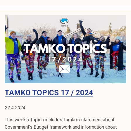
o
T
o
p
i
c
s
1
7
/
2
TAMKO TOPICS 17 / 2024
0
2
4
22.4.2024
This week’s Topics includes Tamko’s statement about
Government’s Budget framework and information about