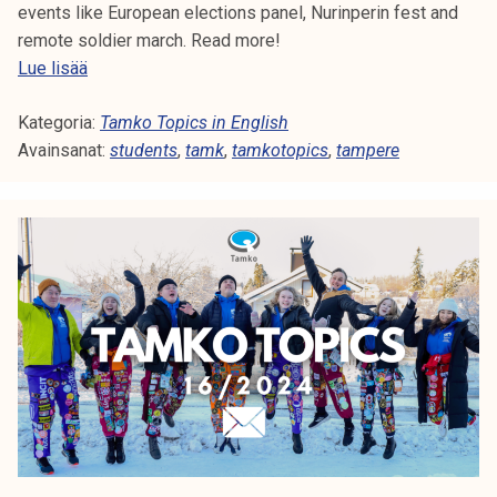
events like European elections panel, Nurinperin fest and
remote soldier march. Read more!
T
Lue lisää
a
Kategoria:
m
Tamko Topics in English
Avainsanat:
k
students
,
tamk
,
tamkotopics
,
tampere
o
T
o
p
i
c
s
1
7
/
2