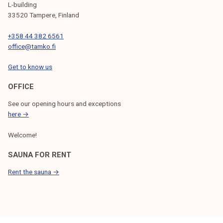
L-building
33520 Tampere, Finland
+358 44 382 6561
office@tamko.fi
Get to know us
OFFICE
See our opening hours and exceptions
here →
Welcome!
SAUNA FOR RENT
Rent the sauna →