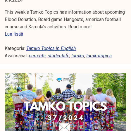
9.9.2024
A
t
i
This week’s Tamko Topics has information about upcoming
:
k
Blood Donation, Board game Hangouts, american football
T
o
course and Kamula’s activities. Read more!
r
T
Lue lisää
A
k
a
e
Kategoria:
m
Tamko Topics in English
M
a
Avainsanat:
k
currents
,
studentlife
,
tamko
,
tamkotopics
K
k
o
o
T
O
u
o
l
p
T
u
i
O
n
c
o
s
P
p
3
i
I
7
s