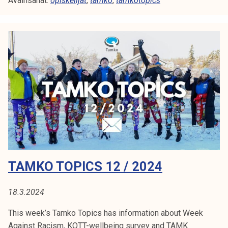
Avainsanat:
k
opiskelijat
,
tamko
,
tamkotopics
o
T
o
p
i
c
s
1
4
/
2
0
TAMKO TOPICS 12 / 2024
2
4
18.3.2024
This week’s Tamko Topics has information about Week
Against Racism, KOTT-wellbeing survey and TAMK