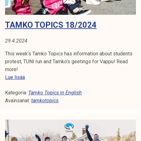
2
0
2
TAMKO TOPICS 18/2024
4
29.4.2024
This week’s Tamko Topics has information about students
protest, TUNI run and Tamko’s geetings for Vappu! Read
more!
T
Lue lisää
a
Kategoria:
m
Tamko Topics in English
Avainsanat:
k
tamkotopics
o
T
o
p
i