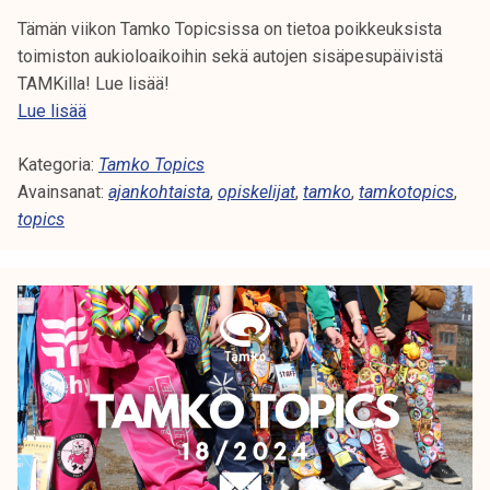
Tämän viikon Tamko Topicsissa on tietoa poikkeuksista
toimiston aukioloaikoihin sekä autojen sisäpesupäivistä
TAMKilla! Lue lisää!
T
Lue lisää
a
Kategoria:
m
Tamko Topics
Avainsanat:
k
ajankohtaista
,
opiskelijat
,
tamko
,
tamkotopics
,
topics
o
T
o
p
i
c
s
1
9
/