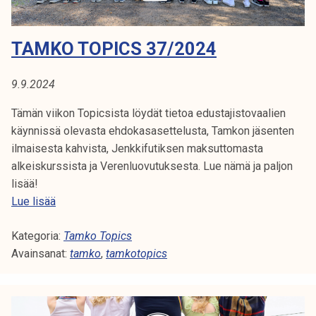
C
k
/
e
2
S
TAMKO TOPICS 37/2024
l
0
i
2
j
4
9.9.2024
a
Tämän viikon Topicsista löydät tietoa edustajistovaalien
k
käynnissä olevasta ehdokasasettelusta, Tamkon jäsenten
u
ilmaisesta kahvista, Jenkkifutiksen maksuttomasta
n
alkeiskurssista ja Verenluovutuksesta. Lue nämä ja paljon
t
lisää!
a
T
Lue lisää
a
Kategoria:
m
Tamko Topics
Avainsanat:
k
tamko
,
tamkotopics
o
T
o