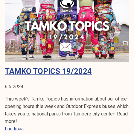
p
i
c
s
3
7
/
2
0
TAMKO TOPICS 19/2024
2
4
6.5.2024
This week’s Tamko Topics has information about our office
opening hours this week and Outdoor Express buses which
takes you to national parks from Tampere city center! Read
more!
T
Lue lisää