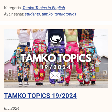
a
Kategoria:
m
Tamko Topics in English
Avainsanat:
k
students
,
tamko
,
tamkotopics
o
T
o
p
i
c
s
1
9
/
2
0
TAMKO TOPICS 19/2024
2
4
6.5.2024