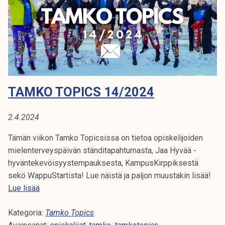
c
s
1
6
/
2
0
TAMKO TOPICS 14/2024
2
4
2.4.2024
Tämän viikon Tamko Topicsissa on tietoa opiskelijoiden
mielenterveyspäivän ständitapahtumasta, Jaa Hyvää -
hyväntekevöisyystempauksesta, KampusKirppiksestä
sekö WappuStartista! Lue näistä ja paljon muustakin lisää!
T
Lue lisää
a
Kategoria:
m
Tamko Topics