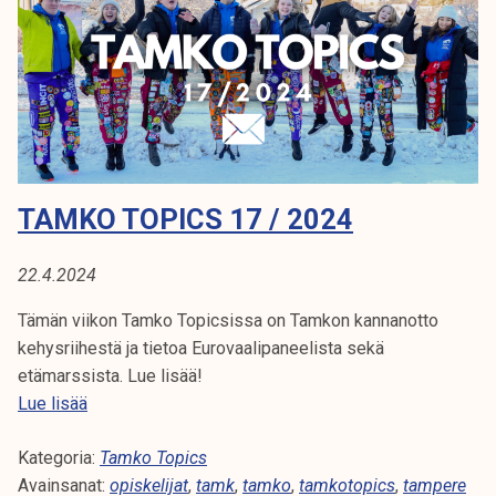
c
s
1
8
/
2
0
TAMKO TOPICS 17 / 2024
2
4
22.4.2024
Tämän viikon Tamko Topicsissa on Tamkon kannanotto
kehysriihestä ja tietoa Eurovaalipaneelista sekä
etämarssista. Lue lisää!
T
Lue lisää
a
Kategoria:
m
Tamko Topics
Avainsanat:
k
opiskelijat
,
tamk
,
tamko
,
tamkotopics
,
tampere