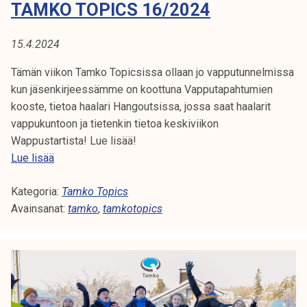
TAMKO TOPICS 16/2024
0
2
4
15.4.2024
Tämän viikon Tamko Topicsissa ollaan jo vapputunnelmissa
kun jäsenkirjeessämme on koottuna Vapputapahtumien
kooste, tietoa haalari Hangoutsissa, jossa saat haalarit
vappukuntoon ja tietenkin tietoa keskiviikon
Wappustartista! Lue lisää!
T
Lue lisää
a
Kategoria:
m
Tamko Topics
Avainsanat:
k
tamko
,
tamkotopics
o
T
o
p
i