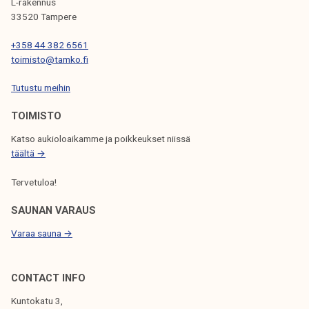
L-rakennus
L
0
33520 Tampere
I
2
+358 44 382 6561
4
E
toimisto@tamko.fi
N
Tutustu meihin
S
TOIMISTO
I
Katso aukioloaikamme ja poikkeukset niissä
V
täältä →
U
Tervetuloa!
T
U
SAUNAN VARAUS
S
Varaa sauna →
CONTACT INFO
Kuntokatu 3,