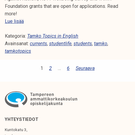
Foundation grants that are open for applications. Read
more!
T
Lue lisää
a
Kategoria:
m
Tamko Topics in English
Avainsanat:
k
currents
,
studentlife
,
students
,
tamko
,
tamkotopics
o
T
o
A
1
2
…
6
Seuraava
p
R
i
T
c
s
I
1
K
2
K
YHTEYSTIEDOT
/
E
Kuntokatu 3,
2