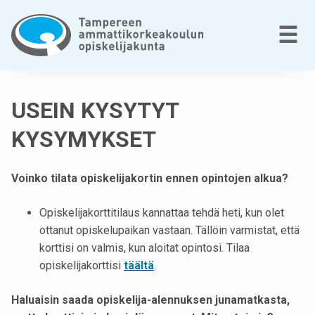
Siirry
sisältöön
V
☰
T
a
USEIN KYSYTYT
m
p
KYSYMYKSET
e
r
Voinko tilata opiskelijakortin ennen opintojen alkua?
e
e
Opiskelijakorttitilaus kannattaa tehdä heti, kun olet
n
ottanut opiskelupaikan vastaan. Tällöin varmistat, että
a
korttisi on valmis, kun aloitat opintosi. Tilaa
m
opiskelijakorttisi
täältä
.
m
a
Haluaisin saada opiskelija-alennuksen junamatkasta,
t