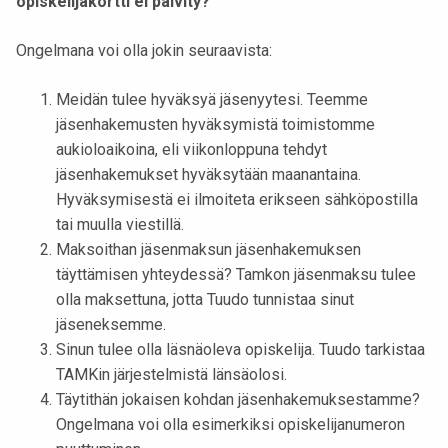
opiskelijakortti ei päivity?
Ongelmana voi olla jokin seuraavista:
Meidän tulee hyväksyä jäsenyytesi. Teemme
jäsenhakemusten hyväksymistä toimistomme
aukioloaikoina, eli viikonloppuna tehdyt
jäsenhakemukset hyväksytään maanantaina.
Hyväksymisestä ei ilmoiteta erikseen sähköpostilla
tai muulla viestillä.
Maksoithan jäsenmaksun jäsenhakemuksen
täyttämisen yhteydessä? Tamkon jäsenmaksu tulee
olla maksettuna, jotta Tuudo tunnistaa sinut
jäseneksemme.
Sinun tulee olla läsnäoleva opiskelija. Tuudo tarkistaa
TAMKin järjestelmistä länsäolosi.
Täytithän jokaisen kohdan jäsenhakemuksestamme?
Ongelmana voi olla esimerkiksi opiskelijanumeron