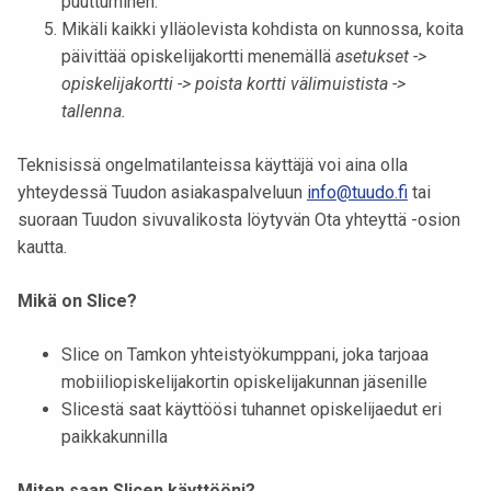
puuttuminen.
Mikäli kaikki ylläolevista kohdista on kunnossa, koita
päivittää opiskelijakortti menemällä
asetukset ->
opiskelijakortti -> poista kortti välimuistista ->
tallenna.
Teknisissä ongelmatilanteissa käyttäjä voi aina olla
yhteydessä Tuudon asiakaspalveluun
info@tuudo.fi
tai
suoraan Tuudon sivuvalikosta löytyvän Ota yhteyttä -osion
kautta.
Mikä on Slice?
Slice on Tamkon yhteistyökumppani, joka tarjoaa
mobiiliopiskelijakortin opiskelijakunnan jäsenille
Slicestä saat käyttöösi tuhannet opiskelijaedut eri
paikkakunnilla
Miten saan Slicen käyttööni?