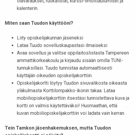
tilavaraukset, ruokalistat, kurssi-ilmoittautumiset ja
kalenterin.
Miten saan Tuudon käyttööni?
Liity opiskelijakunnan jäseneksi
Lataa Tuudo sovelluskaupastasi ilmaiseksi
Avaa sovellus ja valitse oppilaitoslistasta Tampereen
ammattikorkeakoulu ja kirjaudu sisään omilla TUNI-
tunnuksillasi. Tuudo tunnistaa automaattisesti
käyttäjän oikeuden opiskelijakorttiin.
Opiskelijakortti löytyy Tuudon sivuvalikosta oikeasta
yläkulmasta Korttilompakko-ikonin takaa. Lataa
mobiiliopiskelijakorttiin itsestäsi tunnistettava kuva ja
kortti on valmis käytettäväksi! Huomaathan, että
kuvan mobiiliopiskelijakorttiin voi ladata vain kerran.
Tein Tamkon jäsenhakemuksen, mutta Tuudon