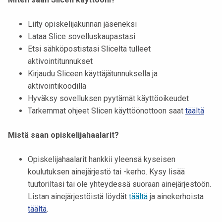
Liity opiskelijakunnan jäseneksi
Lataa Slice sovelluskaupastasi
Etsi sähköpostistasi Sliceltä tulleet
aktivointitunnukset
Kirjaudu Sliceen käyttäjätunnuksella ja
aktivointikoodilla
Hyväksy sovelluksen pyytämät käyttöoikeudet
Tarkemmat ohjeet Slicen käyttöönottoon saat
täältä
Mistä saan opiskelijahaalarit?
Opiskelijahaalarit hankkii yleensä kyseisen
koulutuksen ainejärjestö tai -kerho. Kysy lisää
tuutoriltasi tai ole yhteydessä suoraan ainejärjestöön.
Listan ainejärjestöistä löydät
täältä
ja ainekerhoista
täältä
.