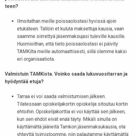
teen?
Ilmoitathan meille poissaolostasi hyvissä ajoin
etukäteen. Tällöin et kuluta maksettuja kausia, vaan
saamme siirrettyä jäsenmaksujasi tuleville kausille.
Huomioithan, että tieto poissaolostasi ei päivity
TAMKilta meille automaattisesti, sillä olemme kaksi
eri organisaatiota.
Valmistuin TAMKista. Voinko saada lukuvuositarran ja
hyödyntää etuja?
Tarraa ei voi saada valmistumisen jälkeen.
Tilatessaan opiskelijakortin opiskelija sitoutuu kortin
ehtoihin. Opiskelijakorttia ei voi käyttää sen jälkeen,
kun sen ehdot eivät enää täyty. Mikäli sinulla on
käyttämättä jääneitä Tamkon jäsenmaksukausia, ota
yhteyttä toimistoomme, niin palautamme käyttämättä