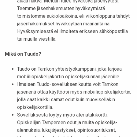
alkaa näkyä. Meidän tulee hyväksyä jäsenyytesi.
k
Teemme jäsenhakemusten hyväksymistä
e
toimistomme aukioloaikoina, eli viikonloppuna tehdyt
l
jäsenhakemukset hyväksytään maanantaina.
i
Hyväksymisestä ei ilmoiteta erikseen sähköpostilla
j
tai muulla viestillä.
a
k
Mikä on Tuudo?
u
n
Tuudo on Tamkon yhteistyökumppani, joka tarjoaa
t
mobiiliopiskelijakortin opiskelijakunnan jäsenille.
a
Ilmaisen Tuudo-sovelluksen kautta voit Tamkon
jäsenenä ottaa käyttöösi myös mobiiliopiskelijakortin,
jolla saat kaikki samat edut kuin muovisellakin
opiskelijakortilla.
Sovelluksesta löytyy myös ateriatukikortti,
Opiskelijan Tampereen edut ja muita opiskelija-
alennuksia, lukujärjestykset, opintosuoritukset,