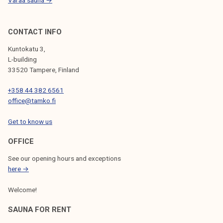
Varaa sauna →
CONTACT INFO
Kuntokatu 3,
L-building
33520 Tampere, Finland
+358 44 382 6561
office@tamko.fi
Get to know us
OFFICE
See our opening hours and exceptions
here →
Welcome!
SAUNA FOR RENT