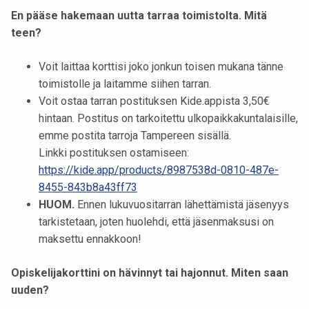
En pääse hakemaan uutta tarraa toimistolta. Mitä
teen?
Voit laittaa korttisi joko jonkun toisen mukana tänne
toimistolle ja laitamme siihen tarran.
Voit ostaa tarran postituksen Kide.appista 3,50€
hintaan. Postitus on tarkoitettu ulkopaikkakuntalaisille,
emme postita tarroja Tampereen sisällä.
Linkki postituksen ostamiseen:
https://kide.app/products/8987538d-0810-487e-
8455-843b8a43ff73
HUOM.
Ennen lukuvuositarran lähettämistä jäsenyys
tarkistetaan, joten huolehdi, että jäsenmaksusi on
maksettu ennakkoon!
Opiskelijakorttini on hävinnyt tai hajonnut. Miten saan
uuden?