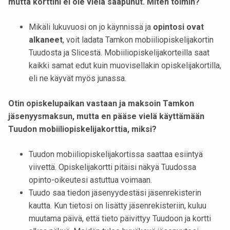
mutta korttini ei ole vielä saapunut. Miten toimin?
t
i
Mikäli lukuvuosi on jo käynnissä ja
opintosi ovat
k
alkaneet
, voit ladata Tamkon mobiiliopiskelijakortin
o
Tuudosta ja Slicestä. Mobiiliopiskelijakorteilla saat
r
kaikki samat edut kuin muovisellakin opiskelijakortilla,
k
eli ne käyvät myös junassa.
e
a
Otin opiskelupaikan vastaan ja maksoin Tamkon
k
jäsenyysmaksun, mutta en pääse vielä käyttämään
o
Tuudon mobiiliopiskelijakorttia, miksi?
u
l
Tuudon mobiiliopiskelijakortissa saattaa esiintyä
u
viivettä. Opiskelijakortti pitäisi näkyä Tuudossa
n
opinto-oikeutesi astuttua voimaan.
o
Tuudo saa tiedon jäsenyydestäsi jäsenrekisterin
p
kautta. Kun tietosi on lisätty jäsenrekisteriin, kuluu
i
muutama päivä, että tieto päivittyy Tuudoon ja kortti
s