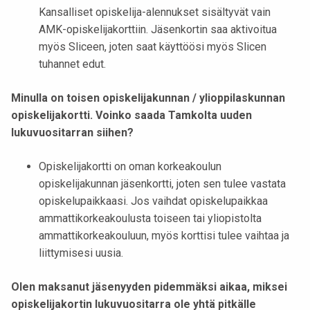
Kansalliset opiskelija-alennukset sisältyvät vain
AMK-opiskelijakorttiin. Jäsenkortin saa aktivoitua
myös Sliceen, joten saat käyttöösi myös Slicen
tuhannet edut.
Minulla on toisen opiskelijakunnan / ylioppilaskunnan
opiskelijakortti. Voinko saada
Tamkolta
uuden
lukuvuositarran siihen?
Opiskelijakortti on oman korkeakoulun
opiskelijakunnan jäsenkortti, joten sen tulee vastata
opiskelupaikkaasi. Jos vaihdat opiskelupaikkaa
ammattikorkeakoulusta toiseen tai yliopistolta
ammattikorkeakouluun, myös korttisi tulee vaihtaa ja
liittymisesi uusia.
Olen maksanut jäsenyyden pidemmäksi aikaa, miksei
opiskelijakortin lukuvuositarra ole yhtä pitkälle