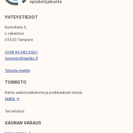
YHTEYSTIEDOT
Kuntokatu 3,
L-rakennus
33520 Tampere
+358 44 382 6561
toimisto@tamko.fi
Tutustu meihin
TOIMISTO
Katso aukioloaikamme ja poikkeukset niissä
täältä →
Tervetuloa!
SAUNAN VARAUS