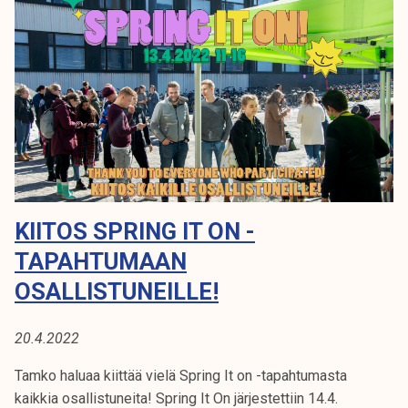
p
a
s
s
i
n
p
a
l
a
KIITOS SPRING IT ON -
u
t
TAPAHTUMAAN
u
OSALLISTUNEILLE!
s
t
20.4.2022
s
e
Tamko haluaa kiittää vielä Spring It on -tapahtumasta
m
kaikkia osallistuneita! Spring It On järjestettiin 14.4.