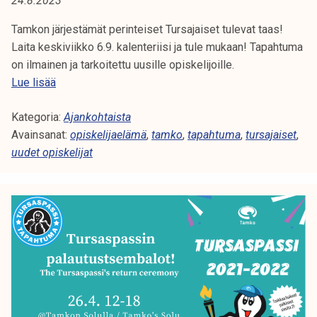
24.8.2023
A
t
i
Tamkon järjestämät perinteiset Tursajaiset tulevat taas!
:
k
Laita keskiviikko 6.9. kalenteriisi ja tule mukaan! Tapahtuma
T
o
on ilmainen ja tarkoitettu uusille opiskelijoille.
r
T
Lue lisää
A
k
a
e
Kategoria:
m
Ajankohtaista
P
a
Avainsanat:
k
opiskelijaelämä
,
tamko
,
tapahtuma
,
tursajaiset
,
A
k
uudet opiskelijat
o
o
n
H
u
T
l
u
T
u
r
U
n
s
o
a
M
p
j
i
A
a
s
i