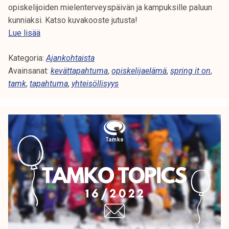
b
opiskelijoiden mielenterveyspäivän ja kampuksille paluun
a
kunniaksi. Katso kuvakooste jutusta!
l
K
Lue lisää
o
i
t
Kategoria:
i
Ajankohtaista
t
Avainsanat:
t
kevättapahtuma
,
opiskelijaelämä
,
spring it on
,
i
tamk
,
tapahtuma
o
,
yhteisöllisyys
i
s
s
S
t
p
a
r
i
i
n
n
a
g
2
I
6
t
.
O
4
n