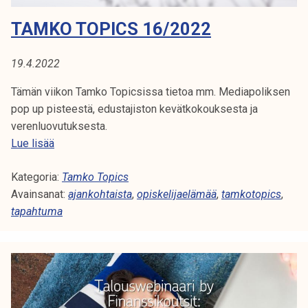
.
-
!
TAMKO TOPICS 16/2022
t
a
p
19.4.2022
a
Tämän viikon Tamko Topicsissa tietoa mm. Mediapoliksen
h
pop up pisteestä, edustajiston kevätkokouksesta ja
t
verenluovutuksesta.
u
T
Lue lisää
m
A
a
Kategoria:
M
Tamko Topics
a
Avainsanat:
K
ajankohtaista
,
opiskelijaelämää
,
tamkotopics
,
n
tapahtuma
O
o
T
s
O
a
P
l
I
l
C
i