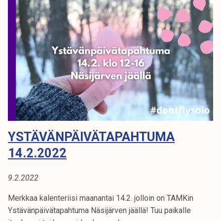
a
b
n
i
o
n
s
a
a
a
l
r
l
i
i
o
s
m
t
a
YSTÄVÄNPÄIVÄTAPAHTUMA
u
n
n
t
14.2.2022
e
a
i
l
9.2.2022
l
o
l
u
Merkkaa kalenteriisi maanantai 14.2. jolloin on TAMKin
e
d
Ystävänpäivätapahtuma Näsijärven jäällä! Tuu paikalle