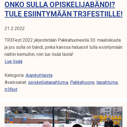
ONKO SULLA OPISKELIJABÄNDI?
n
TULE ESIINTYMÄÄN TR3FESTIILLE!
n
o
n
21.2.2022
j
TR3Fest 2022 järjestetään Pakkahuoneella 30. maaliskuuta
a
ja jos sulla on bändi, jonka kanssa haluaisit tulla esiintymään
s
näihin kemuihin, niin lue lisää tästä!
i
O
Lue lisää
j
n
o
Kategoria:
k
Ajankohtaista
i
Avainsanat:
o
opiskelijatapahtuma
,
Pakkahuone
,
tapahtuma
,
t
tr3fest
s
u
u
s
l
a
l
s
a
u
o
n