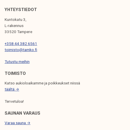
y
ö
YHTEYSTIEDOT
e
Kuntokatu 3,
l
L-rakennus
ä
33520 Tampere
m
+358 44 382 6561
ä
toimisto@tamko.fi
ä
n
Tutustu meihin
3
TOIMISTO
1
.
Katso aukioloaikamme ja poikkeukset niissä
1
täältä →
-
Tervetuloa!
4
.
SAUNAN VARAUS
2
Varaa sauna →
.