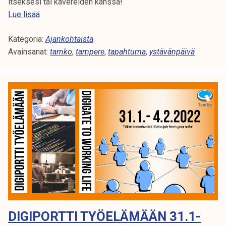
!
e
itseksesi tai kavereiden kanssa!
n
Y
Lue lisää
h
s
a
Kategoria:
t
Ajankohtaista
l
Avainsanat:
ä
tamko
,
tampere
,
tapahtuma
,
ystävänpäivä
l
v
i
ä
n
n
n
p
a
ä
s
i
t
v
a
ä
2
t
4
a
.
p
2
a
DIGIPORTTI TYÖELÄMÄÄN 31.1-
.
h