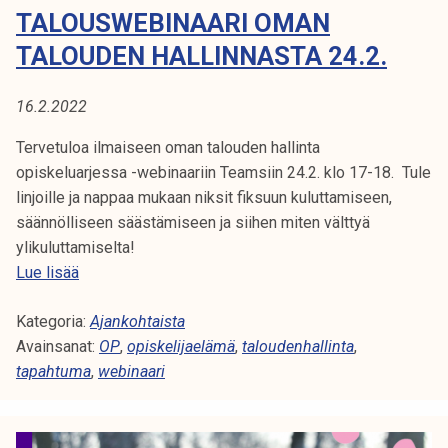
TALOUSWEBINAARI OMAN
ä
t
v
i
TALOUDEN HALLINNASTA 24.2.
ä
i
n
l
16.2.2022
p
l
ä
e
Tervetuloa ilmaiseen oman talouden hallinta
i
!
opiskeluarjessa -webinaariin Teamsiin 24.2. klo 17-18. Tule
v
linjoille ja nappaa mukaan niksit fiksuun kuluttamiseen,
ä
säännölliseen säästämiseen ja siihen miten välttyä
t
ylikuluttamiselta!
a
T
Lue lisää
p
a
a
Kategoria:
l
Ajankohtaista
h
Avainsanat:
o
OP
,
opiskelijaelämä
,
taloudenhallinta
,
t
tapahtuma
u
,
webinaari
u
s
m
w
a
e