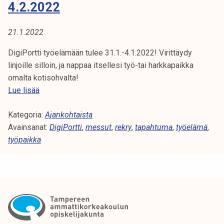
t
4.2.2022
u
m
21.1.2022
a
1
DigiPortti työelämään tulee 31.1.-4.1.2022! Virittäydy
4
linjoille silloin, ja nappaa itsellesi työ-tai harkkapaikka
.
omalta kotisohvalta!
2
D
Lue lisää
.
i
2
Kategoria:
g
Ajankohtaista
0
Avainsanat:
i
DigiPortti
,
messut
,
rekry
,
tapahtuma
,
työelämä
,
2
työpaikka
P
2
o
r
t
t
i
t