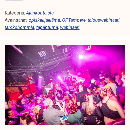
P
Kategoria:
:
Ajankohtaista
Avainsanat:
W
opiskelijaelämä
,
OPTampere
,
talouswebinaari
,
tamkohommia
e
,
tapahtuma
,
webinaari
b
i
n
a
a
r
i
o
m
a
n
a
s
u