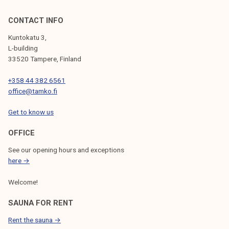
2
0
CONTACT INFO
2
Kuntokatu 3,
2
L-building
33520 Tampere, Finland
+358 44 382 6561
office@tamko.fi
Get to know us
OFFICE
See our opening hours and exceptions
here →
Welcome!
SAUNA FOR RENT
Rent the sauna →