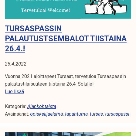
k
s
e
e
l
t
TURSASPASSIN
i
6
j
.
PALAUTUSTSEMBALOT TIISTAINA
a
9
26.4.!
k
.
u
!
25.4.2022
n
t
Vuonna 2021 aloittaneet Tursaat, tervetuloa Tursaspassin
a
palautustilaisuuteen tiistaina 26.4. Solulle!
T
Lue lisää
u
Kategoria:
r
Ajankohtaista
Avainsanat:
s
opiskelijaelämä
,
tapahtuma
,
tursas
,
tursaspassi
a
s