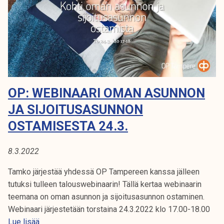
S
s
1
t
6
u
/
n
2
e
0
i
2
l
OP: WEBINAARI OMAN ASUNNON
2
l
JA SIJOITUSASUNNON
e
!
OSTAMISESTA 24.3.
8.3.2022
Tamko järjestää yhdessä OP Tampereen kanssa jälleen
tutuksi tulleen talouswebinaarin! Tällä kertaa webinaarin
teemana on oman asunnon ja sijoitusasunnon ostaminen.
Webinaari järjestetään torstaina 24.3.2022 klo 17.00-18.00
O
Lue lisää