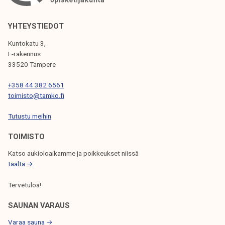
n
k
a
e
a
YHTEYSTIEDOT
l
r
Kuntokatu 3,
i
i
L-rakennus
j
o
33520 Tampere
a
m
k
+358 44 382 6561
a
u
toimisto@tamko.fi
n
n
t
Tutustu meihin
t
a
a
TOIMISTO
l
o
Katso aukioloaikamme ja poikkeukset niissä
u
täältä →
d
Tervetuloa!
e
n
SAUNAN VARAUS
h
Varaa sauna →