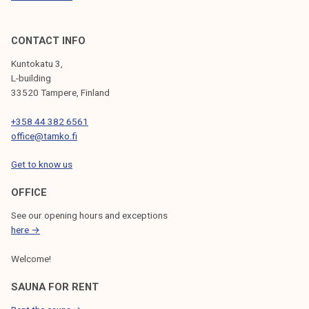
a
l
l
CONTACT INFO
i
Kuntokatu 3,
n
L-building
n
33520 Tampere, Finland
a
+358 44 382 6561
s
office@tamko.fi
t
a
Get to know us
2
4
OFFICE
.
See our opening hours and exceptions
2
here →
.
Welcome!
SAUNA FOR RENT