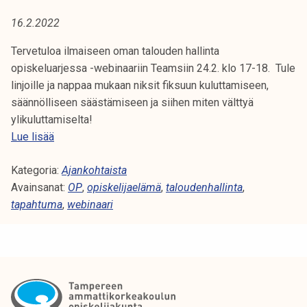
A
t
16.2.2022
i
:
k
Tervetuloa ilmaiseen oman talouden hallinta
O
o
opiskeluarjessa -webinaariin Teamsiin 24.2. klo 17-18. Tule
r
linjoille ja nappaa mukaan niksit fiksuun kuluttamiseen,
P
k
säännölliseen säästämiseen ja siihen miten välttyä
e
ylikuluttamiselta!
a
T
Lue lisää
k
a
o
Kategoria:
l
Ajankohtaista
u
Avainsanat:
o
OP
,
opiskelijaelämä
,
taloudenhallinta
,
l
tapahtuma
u
,
webinaari
u
s
n
w
o
e
p
b
i
i
s