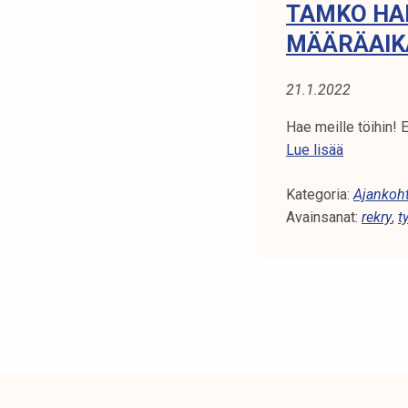
TAMKO HA
2
MÄÄRÄAIKA
.
2
21.1.2022
0
2
Hae meille töihin! 
2
T
Lue lisää
a
Kategoria:
m
Ajankoht
Avainsanat:
k
rekry
,
t
o
h
a
k
e
e
t
o