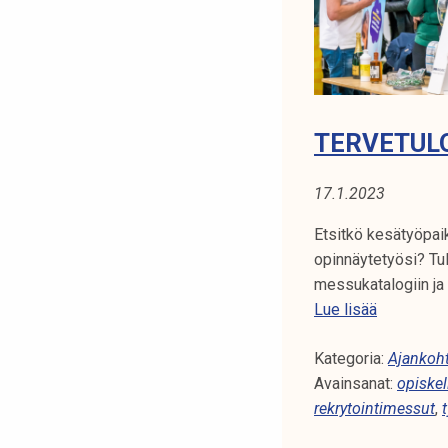
a
k
o
u
l
u
TERVETUL
n
o
17.1.2023
p
i
Etsitkö kesätyöpaik
s
opinnäytetyösi? Tu
k
messukatalogiin ja 
e
T
Lue lisää
l
e
i
Kategoria:
r
Ajankoht
j
Avainsanat:
v
opiskel
a
rekrytointimessut
e
,
k
t