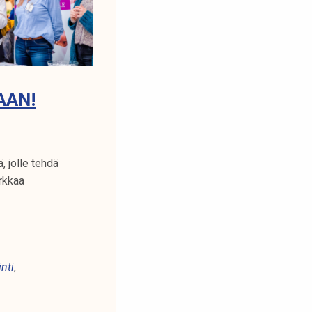
AAN!
, jolle tehdä
rkkaa
inti
,