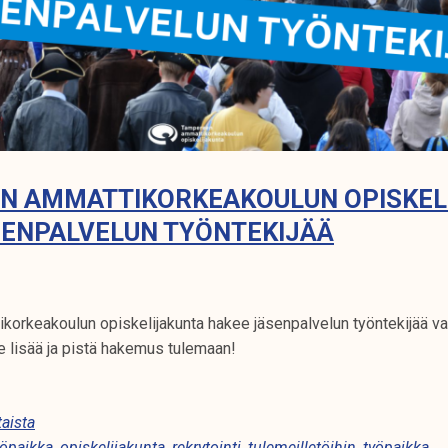
N AMMATTIKORKEAKOULUN OPISKEL
SENPALVELUN TYÖNTEKIJÄÄ
orkeakoulun opiskelijakunta hakee jäsenpalvelun työntekijää va
 lisää ja pistä hakemus tulemaan!
aista
yöpaikka
,
opiskelijakunta
,
rekrytointi
,
tulemeilletöihin
,
työpaikka