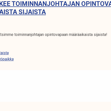
KEE TOIMINNANJOHTAJAN OPINTOV
ISTA SIJAISTA
Etsimme toiminnanjohtajan opintovapaan määräaikaista sijaista!
aista
yöpaikka