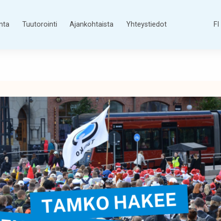
nta
Tuutorointi
Ajankohtaista
Yhteystiedot
FI