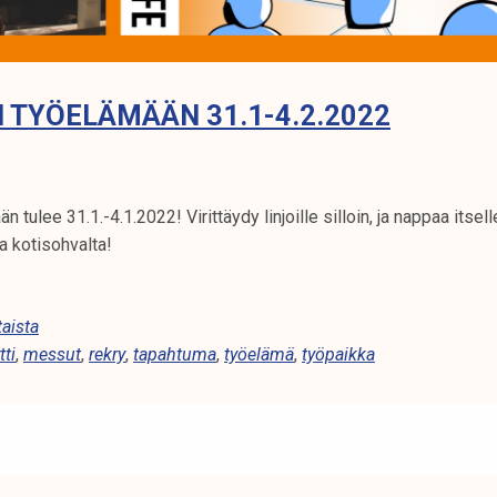
I TYÖELÄMÄÄN 31.1-4.2.2022
n tulee 31.1.-4.1.2022! Virittäydy linjoille silloin, ja nappaa itsell
a kotisohvalta!
aista
tti
,
messut
,
rekry
,
tapahtuma
,
työelämä
,
työpaikka