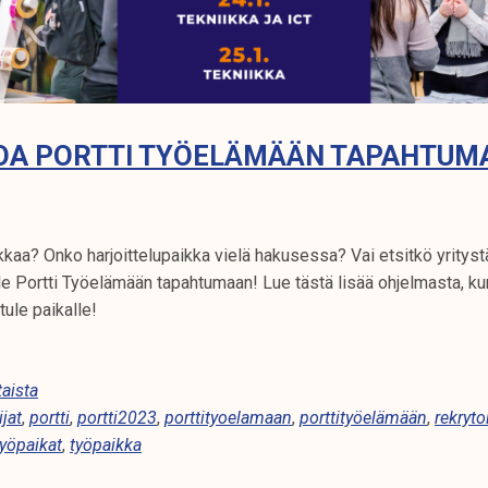
OA PORTTI TYÖELÄMÄÄN TAPAHTUM
kaa? Onko harjoittelupaikka vielä hakusessa? Vai etsitkö yritystä
le Portti Työelämään tapahtumaan! Lue tästä lisää ohjelmasta, ku
tule paikalle!
aista
ijat
,
portti
,
portti2023
,
porttityoelamaan
,
porttityöelämään
,
rekryto
työpaikat
,
työpaikka