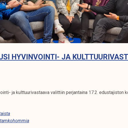
SI HYVINVOINTI- JA KULTTUURIVAS
inti- ja kulttuurivastaava valittiin perjantaina 17.2. edustajisto
aista
tamkohommia