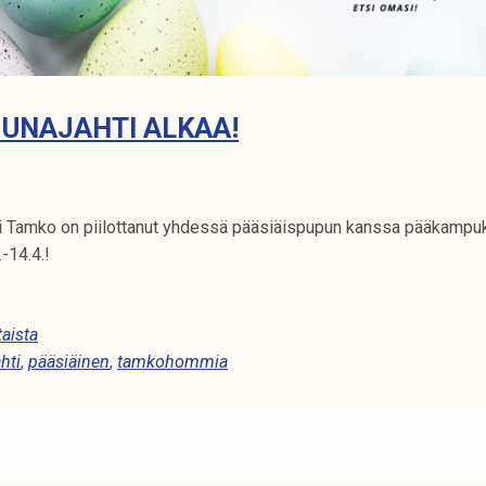
UNAJAHTI ALKAA!
i Tamko on piilottanut yhdessä pääsiäispupun kanssa pääkampuks
-14.4.!
aista
hti
,
pääsiäinen
,
tamkohommia