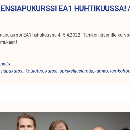
 ENSIAPUKURSSI EA1 HUHTIKUUSSA! 
siapukurssi EA1 huhtikuussa 4.-5.4.2022! Tamkon jäsenille kurssi
a mukaan!
aista
siapukurssi
,
koulutus
,
kurssi
,
opiskelijaelämää
,
tamko
,
tamkoho