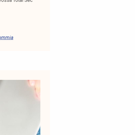
työssä Total Sec
ommia