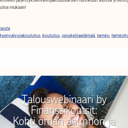
enilleen järjestyksenvalvojakoulutuksen huhtikuun alussa yhteis
tuloa mukaan!
aista
yksenvalvojakoulutus
,
koulutus
,
opiskelijaelämää
,
tamko
,
tamkoh