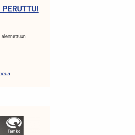
/ PERUTTU!
 alennettuun
mmia