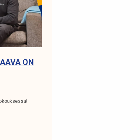
TAAVA ON
n kokouksessa!