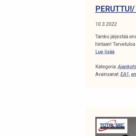
PERUTTU!/
10.3.2022
Tamko järjestää en
hintaan! Tervetulo
P
Lue lisää
e
Kategoria:
r
Ajankoht
Avainsanat:
u
EA1
,
en
t
t
u
!
/
E
n
s