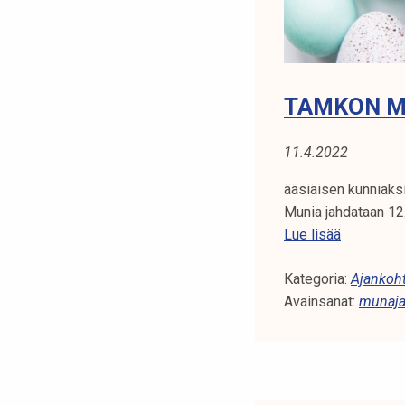
j
a
k
u
l
TAMKON M
t
t
11.4.2022
u
u
ääsiäisen kunniaks
r
Munia jahdataan 12.
i
T
Lue lisää
v
A
a
Kategoria:
M
Ajankoht
s
Avainsanat:
K
munaja
t
O
a
N
a
M
v
U