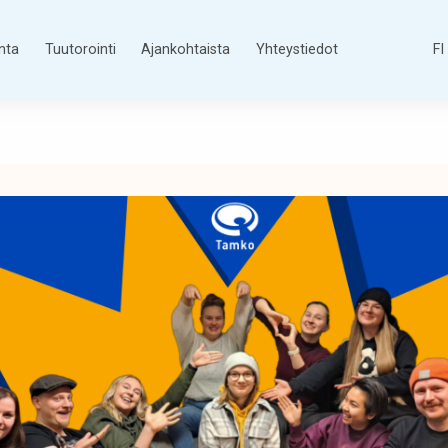
nta
Tuutorointi
Ajankohtaista
Yhteystiedot
FI