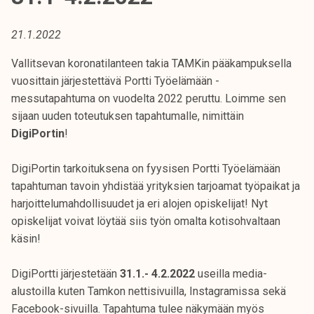
t
i
21.1.2022
k
o
Vallitsevan koronatilanteen takia TAMKin pääkampuksella
r
vuosittain järjestettävä Portti Työelämään -
k
messutapahtuma on vuodelta 2022 peruttu. Loimme sen
e
sijaan uuden toteutuksen tapahtumalle, nimittäin
a
DigiPortin
!
k
o
DigiPortin tarkoituksena on fyysisen Portti Työelämään
u
tapahtuman tavoin yhdistää yrityksien tarjoamat työpaikat ja
l
harjoittelumahdollisuudet ja eri alojen opiskelijat! Nyt
u
opiskelijat voivat löytää siis työn omalta kotisohvaltaan
n
käsin!
o
p
DigiPortti järjestetään
31.1.- 4.2.2022
useilla media-
i
alustoilla kuten Tamkon nettisivuilla, Instagramissa sekä
s
Facebook-sivuilla. Tapahtuma tulee näkymään myös