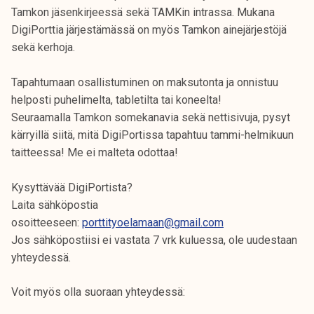
k
Tamkon jäsenkirjeessä sekä TAMKin intrassa. Mukana
e
DigiPorttia järjestämässä on myös Tamkon ainejärjestöjä
l
sekä kerhoja.
i
j
Tapahtumaan osallistuminen on maksutonta ja onnistuu
a
helposti puhelimelta, tabletilta tai koneelta!
k
Seuraamalla Tamkon somekanavia sekä nettisivuja, pysyt
u
kärryillä siitä, mitä DigiPortissa tapahtuu tammi-helmikuun
n
taitteessa! Me ei malteta odottaa!
t
a
Kysyttävää DigiPortista?
Laita sähköpostia
osoitteeseen:
porttityoelamaan@gmail.com
Jos sähköpostiisi ei vastata 7 vrk kuluessa, ole uudestaan
yhteydessä.
Voit myös olla suoraan yhteydessä: