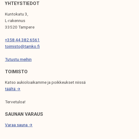
L
YHTEYSTIEDOT
I
Kuntokatu 3,
L-rakennus
E
33520 Tampere
N
+358 44 382 6561
S
toimisto@tamko.fi
E
Tutustu meihin
L
TOIMISTO
A
Katso aukioloaikamme ja poikkeukset niissä
U
täältä →
S
Tervetuloa!
SAUNAN VARAUS
Varaa sauna →