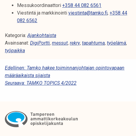
Messukoordinaattori
+358 44 082 6561
Viestintä ja markkinointi
viestinta@tamko.fi
,
+358 44
082 6562
Kategoria:
Ajankohtaista
Avainsanat:
DigiPortti
,
messut
,
rekry
,
tapahtuma
,
työelämä
,
työpaikka
A
Edellinen:
Tamko hakee toiminnanjohtajan opintovapaan
määräaikaista sijaista
R
Seuraava:
TAMKO TOPICS 4/2022
T
I
K
K
E