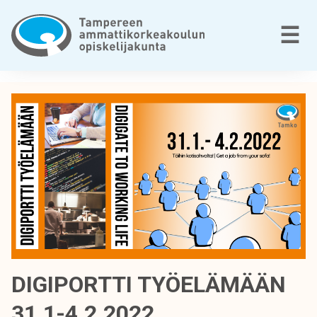
Siirry
sisältöön
V
☰
T
a
m
p
e
r
e
e
n
a
m
m
DIGIPORTTI TYÖELÄMÄÄN
a
31.1-4.2.2022
t