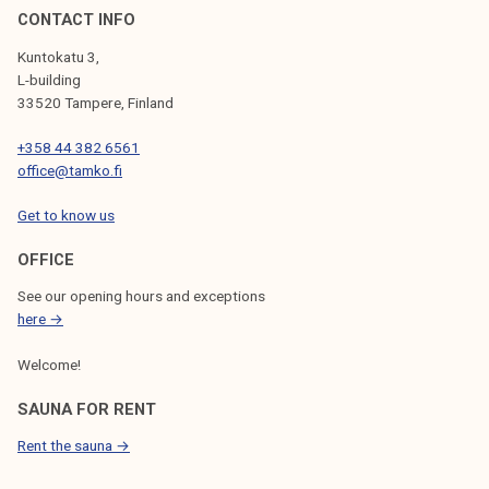
CONTACT INFO
Kuntokatu 3,
L-building
33520 Tampere, Finland
+358 44 382 6561
office@tamko.fi
Get to know us
OFFICE
See our opening hours and exceptions
here →
Welcome!
SAUNA FOR RENT
Rent the sauna →