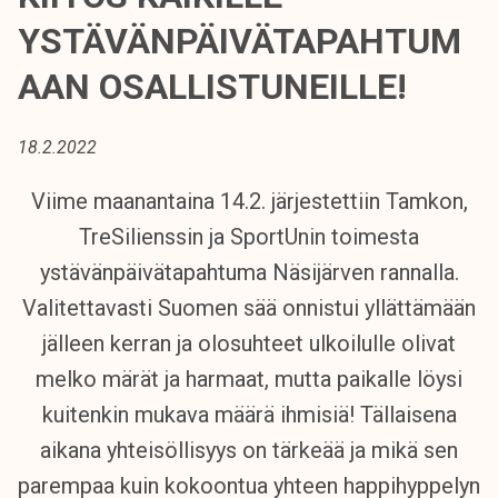
t
YSTÄVÄNPÄIVÄTAPAHTUM
i
k
AAN OSALLISTUNEILLE!
o
r
18.2.2022
k
e
Viime maanantaina 14.2. järjestettiin Tamkon,
a
TreSilienssin ja SportUnin toimesta
k
o
ystävänpäivätapahtuma Näsijärven rannalla.
u
Valitettavasti Suomen sää onnistui yllättämään
l
jälleen kerran ja olosuhteet ulkoilulle olivat
u
n
melko märät ja harmaat, mutta paikalle löysi
o
kuitenkin mukava määrä ihmisiä! Tällaisena
p
aikana yhteisöllisyys on tärkeää ja mikä sen
i
parempaa kuin kokoontua yhteen happihyppelyn
s