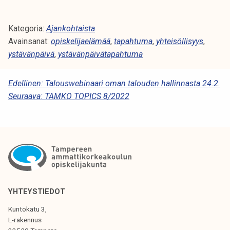
Kategoria:
Ajankohtaista
Avainsanat:
opiskelijaelämää
,
tapahtuma
,
yhteisöllisyys
,
ystävänpäivä
,
ystävänpäivätapahtuma
A
Edellinen:
Talouswebinaari oman talouden hallinnasta 24.2.
Seuraava:
TAMKO TOPICS 8/2022
R
T
I
K
K
E
YHTEYSTIEDOT
L
Kuntokatu 3,
I
L-rakennus