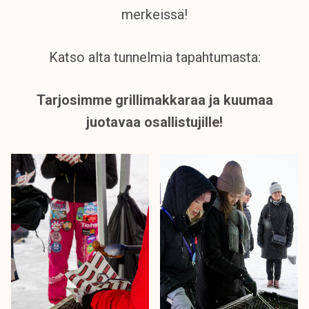
k
merkeissä!
e
l
Katso alta tunnelmia tapahtumasta:
i
j
a
Tarjosimme grillimakkaraa ja kuumaa
k
juotavaa osallistujille!
u
n
t
a