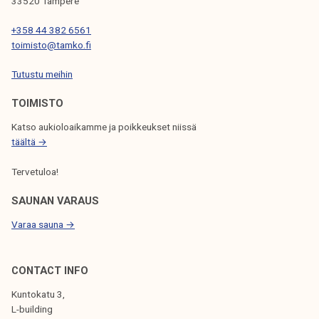
33520 Tampere
E
N
+358 44 382 6561
toimisto@tamko.fi
S
Tutustu meihin
E
L
TOIMISTO
A
Katso aukioloaikamme ja poikkeukset niissä
täältä →
U
S
Tervetuloa!
SAUNAN VARAUS
Varaa sauna →
CONTACT INFO
Kuntokatu 3,
L-building