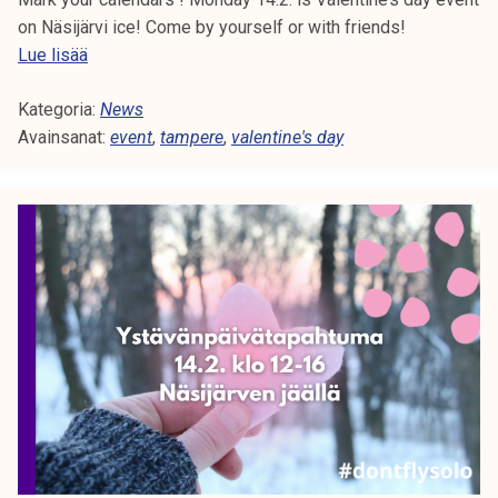
on Näsijärvi ice! Come by yourself or with friends!
V
Lue lisää
a
Kategoria:
l
News
Avainsanat:
e
event
,
tampere
,
valentine's day
n
t
i
n
e
'
s
D
a
y
e
v