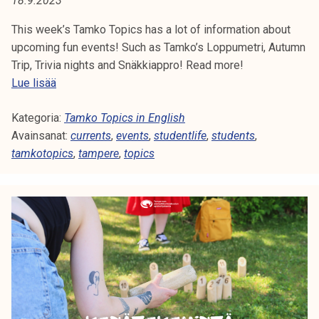
18.9.2023
A
t
i
This week’s Tamko Topics has a lot of information about
:
k
upcoming fun events! Such as Tamko’s Loppumetri, Autumn
T
o
Trip, Trivia nights and Snäkkiappro! Read more!
r
T
Lue lisää
A
k
a
e
Kategoria:
m
Tamko Topics in English
M
a
Avainsanat:
k
currents
,
events
,
studentlife
,
students
,
P
k
tamkotopics
o
,
tampere
,
topics
o
T
E
u
o
l
p
R
u
i
E
n
c
o
s
p
3
i
8
s
/