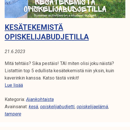
k
2
e
0
l
2
KESÄTEKEMISTÄ
i
3
j
OPISKELIJABUDJETILLA
a
k
21.6.2023
u
n
Mitä tehtäis? Sika pestäis! TAI miten olisi joku näistä?
t
Listattiin top 5 edullista kesätekemistä niin yksin, kuin
a
kaverinkin kanssa. Katso tästä vinkit!
K
Lue lisää
e
Kategoria:
s
Ajankohtaista
Avainsanat:
ä
kesä
,
opiskelijabudjetti
,
opiskelijaelämä
,
tampere
t
e
k