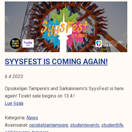
e
m
i
s
t
ä
o
p
SYYSFEST IS COMING AGAIN!
i
s
6.4.2023
k
e
Opiskelijan Tampere’s and Särkänniemi’s SyysFest is here
l
again! Ticekt sale begins on 13.4.!
i
S
Lue lisää
j
y
a
Kategoria:
y
News
b
Avainsanat:
s
opiskelijantampere
,
studentevents
,
studentlife
,
u