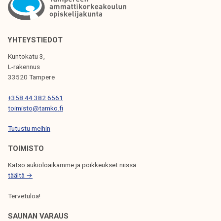
i
I
v
K
ä
K
t
YHTEYSTIEDOT
a
E
Kuntokatu 3,
p
L-rakennus
L
a
33520 Tampere
I
h
+358 44 382 6561
t
E
toimisto@tamko.fi
u
N
m
Tutustu meihin
S
a
TOIMISTO
I
1
4
Katso aukioloaikamme ja poikkeukset niissä
V
.
täältä →
U
2
Tervetuloa!
T
.
2
U
SAUNAN VARAUS