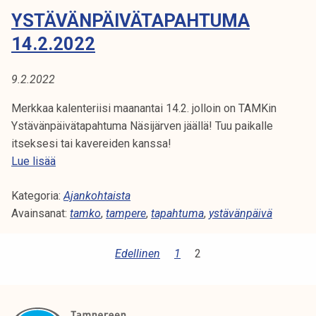
e
YSTÄVÄNPÄIVÄTAPAHTUMA
n
t
14.2.2022
1
4
9.2.2022
.
2
Merkkaa kalenteriisi maanantai 14.2. jolloin on TAMKin
.
Ystävänpäivätapahtuma Näsijärven jäällä! Tuu paikalle
!
itseksesi tai kavereiden kanssa!
Y
Lue lisää
s
Kategoria:
t
Ajankohtaista
Avainsanat:
ä
tamko
,
tampere
,
tapahtuma
,
ystävänpäivä
v
ä
A
Edellinen
1
2
n
R
p
T
ä