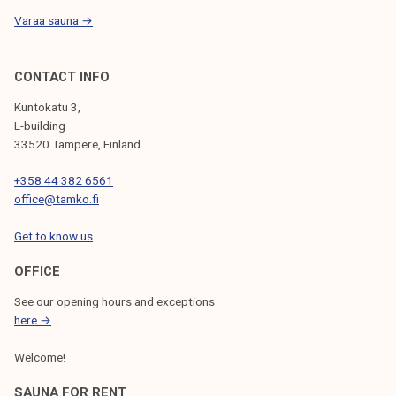
0
S
Varaa sauna →
2
2
CONTACT INFO
Kuntokatu 3,
L-building
33520 Tampere, Finland
+358 44 382 6561
office@tamko.fi
Get to know us
OFFICE
See our opening hours and exceptions
here →
Welcome!
SAUNA FOR RENT