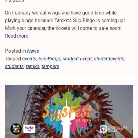
7.2.2025
E
t
i
On February we eat wings and have good time while
N
k
playing bingo because Tamko’s SiipiBingo is coming up!
T
o
Mark your calendar, the tickets will come to sale soon!
r
S
Read more
E
k
i
e
Posted in
News
i
V
a
Tagged
events
p
,
SiipiBingo
,
student event
,
studentevents
,
E
k
students
,
tamko
i
,
tampere
o
b
N
u
i
l
n
T
u
g
S
n
o
o
c
p
o
i
m
s
i