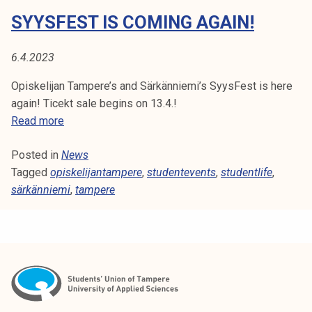
k
n
SYYSFEST IS COMING AGAIN!
e
g
l
u
6.4.2023
i
p
j
!
Opiskelijan Tampere’s and Särkänniemi’s SyysFest is here
a
again! Ticekt sale begins on 13.4.!
k
S
Read more
u
y
n
Posted in
News
y
t
Tagged
opiskelijantampere
s
,
studentevents
,
studentlife
,
a
särkänniemi
F
,
tampere
e
s
t
i
s
c
o