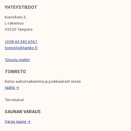
m
YHTEYSTIEDOT
i
Kuntokatu 3,
n
L-rakennus
g
33520 Tampere
a
+358 44 382 6561
g
toimisto@tamko.fi
a
i
Tutustu meihin
n
TOIMISTO
!
Katso aukioloaikamme ja poikkeukset niissä
täältä →
Tervetuloa!
SAUNAN VARAUS
Varaa sauna →