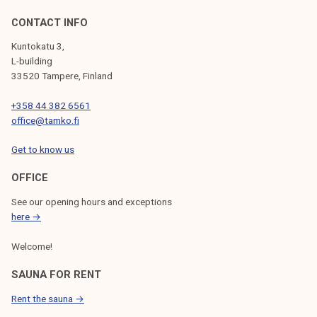
CONTACT INFO
Kuntokatu 3,
L-building
33520 Tampere, Finland
+358 44 382 6561
office@tamko.fi
Get to know us
OFFICE
See our opening hours and exceptions
here →
Welcome!
SAUNA FOR RENT
Rent the sauna →