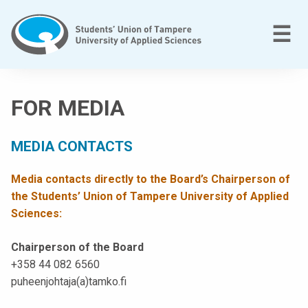
Skip
to
M
☰
content
T
a
FOR MEDIA
m
p
MEDIA CONTACTS
e
r
Media contacts directly to the Board’s Chairperson of
e
the Students’ Union of Tampere University of Applied
e
Sciences:
n
a
Chairperson of the Board
m
+358 44 082 6560
m
puheenjohtaja(a)tamko.fi
a
t