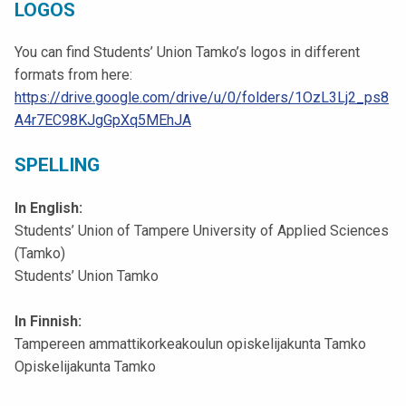
LOGOS
t
i
You can find Students’ Union Tamko’s logos in different
k
formats from here:
o
https://drive.google.com/drive/u/0/folders/1OzL3Lj2_ps8
r
A4r7EC98KJgGpXq5MEhJA
k
e
SPELLING
a
k
In English:
o
Students’ Union of Tampere University of Applied Sciences
u
(Tamko)
l
Students’ Union Tamko
u
n
In Finnish:
o
Tampereen ammattikorkeakoulun opiskelijakunta Tamko
p
Opiskelijakunta Tamko
i
s