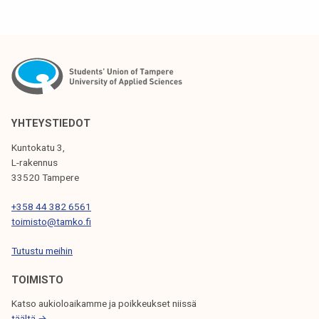
k
e
l
i
j
a
k
YHTEYSTIEDOT
u
Kuntokatu 3,
n
L-rakennus
t
33520 Tampere
a
+358 44 382 6561
toimisto@tamko.fi
Tutustu meihin
TOIMISTO
Katso aukioloaikamme ja poikkeukset niissä
täältä →