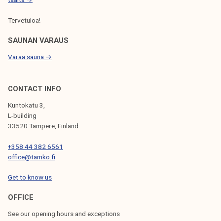
Tervetuloa!
SAUNAN VARAUS
Varaa sauna →
CONTACT INFO
Kuntokatu 3,
L-building
33520 Tampere, Finland
+358 44 382 6561
office@tamko.fi
Get to know us
OFFICE
See our opening hours and exceptions