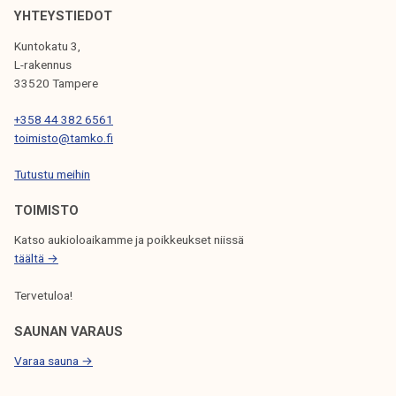
k
u
YHTEYSTIEDOT
e
m
Kuntokatu 3,
l
a
L-rakennus
i
p
33520 Tampere
j
p
+358 44 382 6561
a
r
toimisto@tamko.fi
k
o
u
!
Tutustu meihin
n
TOIMISTO
t
a
Katso aukioloaikamme ja poikkeukset niissä
täältä →
Tervetuloa!
SAUNAN VARAUS
Varaa sauna →