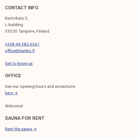
CONTACT INFO
Kuntokatu 3,
L-building
33520 Tampere, Finland
+358 44 382 6561
office@tamko.fi
Get to know us
OFFICE
See our opening hours and exceptions
here →
Welcome!
SAUNA FOR RENT
Rent the sauna →