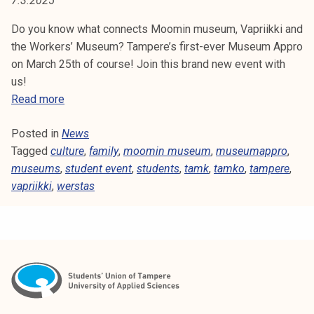
7.3.2025
I
t
i
Do you know what connects Moomin museum, Vapriikki and
I
k
the Workers’ Museum? Tampere’s first-ever Museum Appro
K
o
on March 25th of course! Join this brand new event with
r
us!
K
k
N
Read more
e
e
I
a
Posted in
News
w
k
Tagged
culture
e
,
family
,
moomin museum
,
museumappro
,
o
museums
,
v
student event
,
students
,
tamk
,
tamko
,
tampere
,
u
vapriikki
,
werstas
e
l
n
u
t
n
:
o
M
p
u
i
s
s
e