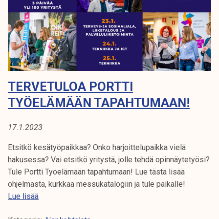
t
E
k
e
e
L
w
l
a
i
Ä
y
j
t
M
a
o
k
TERVETULOA PORTTI
Ä
W
u
o
TYÖELÄMÄÄN TAPAHTUMAAN!
Ä
n
r
t
k
N
17.1.2023
a
i
n
Etsitkö kesätyöpaikkaa? Onko harjoittelupaikka vielä
g
hakusessa? Vai etsitkö yritystä, jolle tehdä opinnäytetyösi?
L
Tule Portti Työelämään tapahtumaan! Lue tästä lisää
i
ohjelmasta, kurkkaa messukatalogiin ja tule paikalle!
f
T
Lue lisää
e
e