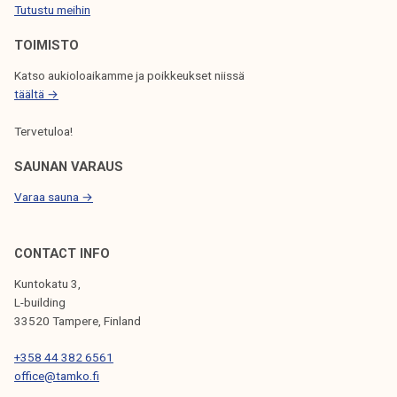
l
Tutustu meihin
ä
TOIMISTO
m
ä
Katso aukioloaikamme ja poikkeukset niissä
ä
täältä →
n
Tervetuloa!
t
a
SAUNAN VARAUS
p
Varaa sauna →
a
h
t
CONTACT INFO
u
Kuntokatu 3,
m
L-building
a
33520 Tampere, Finland
a
+358 44 382 6561
n
office@tamko.fi
!