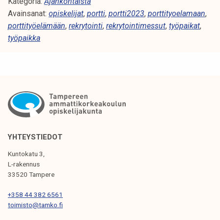
e
Kategoria:
r
Ajankohtaista
v
Avainsanat:
v
opiskelijat
,
portti
,
portti2023
,
porttityoelamaan
,
e
porttityöelämään
e
,
rekrytointi
,
rekrytointimessut
,
työpaikat
,
n
työpaikka
t
t
u
n
l
e
o
x
a
t
P
w
o
e
r
e
t
YHTEYSTIEDOT
k
t
Kuntokatu 3,
!
i
L-rakennus
T
33520 Tampere
y
+358 44 382 6561
ö
toimisto@tamko.fi
e