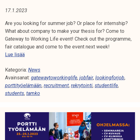
A
t
17.1.2023
i
:
k
Are you looking for summer job? Or place for internship?
P
o
What about company to make your thesis for? Come to
r
Gateway to Working Life event! Check out the programme,
O
k
fair catalogue and come to the event next week!
e
R
W
Lue lisää
a
e
T
k
Kategoria:
l
News
o
Avainsanat:
c
gatewaytoworkinglife
,
jobfair
,
lookingforjob
,
T
u
porttityöelämään
o
,
recruitment
,
rekrytointi
,
studentlife
,
l
I
students
,
m
tamko
u
e
T
n
t
o
o
Y
p
G
i
Ö
a
s