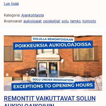
S
Lue lisää
n
o
a
Kategoria:
l
Ajankohtaista
2
Avainsanat:
u
aukioloajat
,
opiskelijat
,
solu
,
tamko
,
toimisto
0
s
.
u
3
l
.
j
e
t
t
u
n
a
v
i
REMONTIT VAIKUTTAVAT SOLUN
i
k