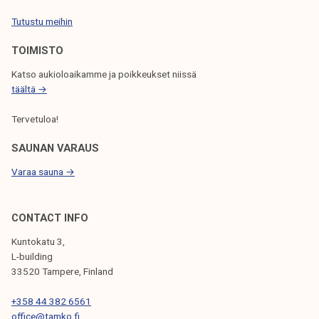
O
Tutustu meihin
L
TOIMISTO
I
K
Katso aukioloaikamme ja poikkeukset niissä
S
täältä →
E
Tervetuloa!
L
L
SAUNAN VARAUS
A
Varaa sauna →
CONTACT INFO
Kuntokatu 3,
L-building
33520 Tampere, Finland
+358 44 382 6561
office@tamko.fi