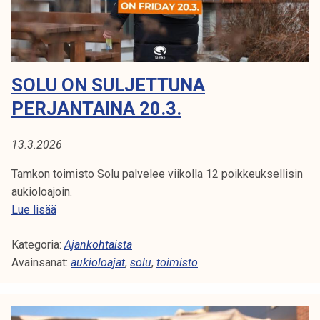
k
e
l
i
SOLU ON SULJETTUNA
j
a
PERJANTAINA 20.3.
k
u
13.3.2026
n
t
Tamkon toimisto Solu palvelee viikolla 12 poikkeuksellisin
a
aukioloajoin.
S
Lue lisää
o
Kategoria:
l
Ajankohtaista
Avainsanat:
u
aukioloajat
,
solu
,
toimisto
o
n
s