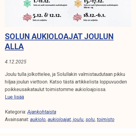
u
t
t
a
SOLUN AUKIOLOAJAT JOULUN
v
a
ALLA
t
S
4.12.2025
o
l
Joulu tulla jolkottelee, ja Solullakin valmistaudutaan pikku
u
hiljaa joulun viettoon. Katso tästä artikkelista loppuvuoden
n
poikkeusaikataulut toimistomme aukioloajoissa.
a
S
Lue lisää
u
o
k
Kategoria:
l
Ajankohtaista
i
Avainsanat:
u
aukiolo
,
aukioloajat
,
joulu
,
solu
,
toimisto
o
n
l
a