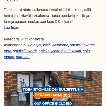
13.5.2026
A
t
i
Tamkon toimisto sulkeutuu kesäksi 11.6. alkaen, sillä
:
k
toimijat viettävät kesälomia. Uusia opiskelijakortteja ja
S
o
tarroja pääsee noutamaan taas 3.8. alkaen!
r
T
Lue lisää
O
k
a
e
Kategoria:
m
Ajankohtaista
L
a
Avainsanat:
k
aukioloajat
,
kesä
,
kesäloma
,
opiskelijakortin
U
k
tarra
,
opiskelijakortit
o
,
opiskelijakortti
,
opiskelijat
,
solu
,
o
tamko
,
toimisto
n
u
k
l
e
u
s
n
ä
o
2
p
0
i
2
s
6