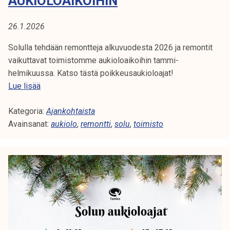
AUKIOLOAIKOIHIN
o
l
26.1.2026
l
a
Solulla tehdään remontteja alkuvuodesta 2026 ja remontit
9
vaikuttavat toimistomme aukioloaikoihin tammi-
helmikuussa. Katso tästä poikkeusaukioloajat!
R
Lue lisää
e
Kategoria:
m
Ajankohtaista
Avainsanat:
o
aukiolo
,
remontti
,
solu
,
toimisto
n
t
i
t
v
a
i
k