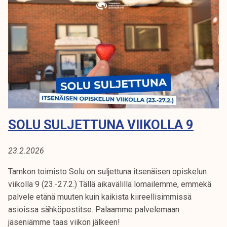
u
l
j
e
t
t
u
n
a
SOLU SULJETTUNA VIIKOLLA 9
p
e
r
23.2.2026
j
Tamkon toimisto Solu on suljettuna itsenäisen opiskelun
a
viikolla 9 (23.-27.2.) Tällä aikavälillä lomailemme, emmekä
n
palvele etänä muuten kuin kaikista kiireellisimmissä
t
asioissa sähköpostitse. Palaamme palvelemaan
a
jäseniämme taas viikon jälkeen!
i