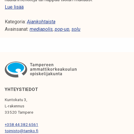
l
S
Lue lisää
a
O
Kategoria:
L
Ajankohtaista
Avainsanat:
U
mediapolis
,
pop-up
,
solu
P
O
P
-
U
P
I
T
YHTEYSTIEDOT
M
Kuntokatu 3,
E
L-rakennus
D
33520 Tampere
I
+358 44 382 6561
A
toimisto@tamko.fi
P