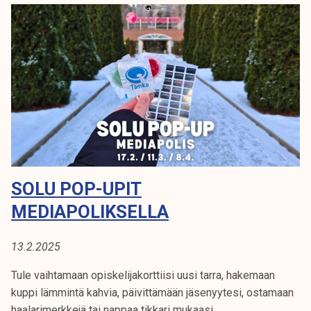
o
u
a
k
i
i
k
o
o
l
i
o
h
a
i
j
n
a
t
SOLU POP-UPIT
j
o
MEDIAPOLIKSELLA
u
l
13.2.2025
u
n
Tule vaihtamaan opiskelijakorttiisi uusi tarra, hakemaan
a
kuppi lämmintä kahvia, päivittämään jäsenyytesi, ostamaan
l
haalarimerkkejä tai nappaa tikkari mukaasi.