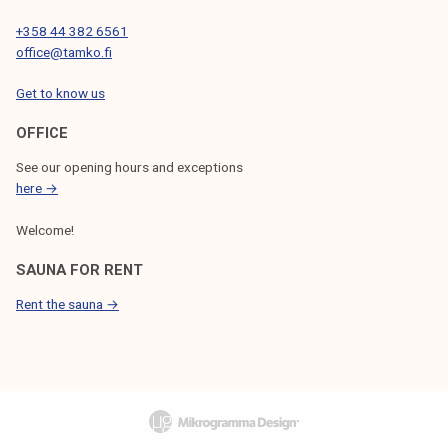
+358 44 382 6561
office@tamko.fi
Get to know us
OFFICE
See our opening hours and exceptions
here →
Welcome!
SAUNA FOR RENT
Rent the sauna →