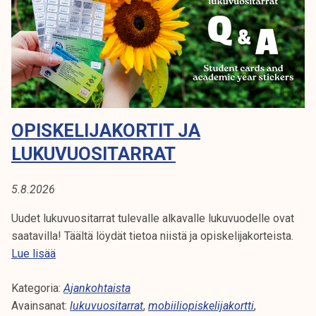
A
i
k
l
e
K
i
l
o
i
O
p
j
R
i
a
s
k
T
OPISKELIJAKORTIT JA
k
u
e
LUKUVUOSITARRAT
T
n
l
t
I
i
a
5.8.2026
j
a
Uudet lukuvuositarrat tulevalle alkavalle lukuvuodelle ovat
k
saatavilla! Täältä löydät tietoa niistä ja opiskelijakorteista.
o
O
Lue lisää
r
p
t
Kategoria:
i
Ajankohtaista
i
Avainsanat:
s
lukuvuositarrat
,
mobiiliopiskelijakortti
,