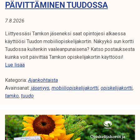
A
PÄIVITTÄMINEN TUUDOSSA
t
i
:
k
7.8.2026
O
o
Liittyessäsi Tamkon jäseneksi saat opintojesi alkaessa
r
P
käyttöösi Tuudon mobiiliopiskelijakortin. Näkyykö sun kortti
k
Tuudossa kuitenkin vaaleanpunaisena? Katso postauksesta
e
I
kuinka voit päivittää Tamkon opiskelijakortin käyttöösi!
a
T
Lue lisää
S
k
a
o
K
Kategoria:
m
Ajankohtaista
u
Avainsanat:
k
jäsenyys
,
mobiiliopiskelijakortti
,
opiskelijakortti
,
l
E
tamko
,
tuudo
o
u
n
L
n
m
o
I
o
p
b
i
J
i
s