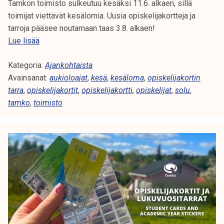
Tamkon toimisto sulkeutuu kesäksi 11.6. alkaen, sillä
o
v
toimijat viettävät kesälomia. Uusia opiskelijakortteja ja
s
u
tarroja pääsee noutamaan taas 3.8. alkaen!
s
o
T
Lue lisää
a
s
a
i
Kategoria:
m
Ajankohtaista
t
Avainsanat:
k
aukioloajat
,
kesä
,
kesäloma
,
opiskelijakortin
a
tarra
,
opiskelijakortit
o
,
opiskelijakortti
,
opiskelijat
,
solu
,
r
tamko
,
toimisto
n
r
k
a
e
t
s
ä
2
0
2
6