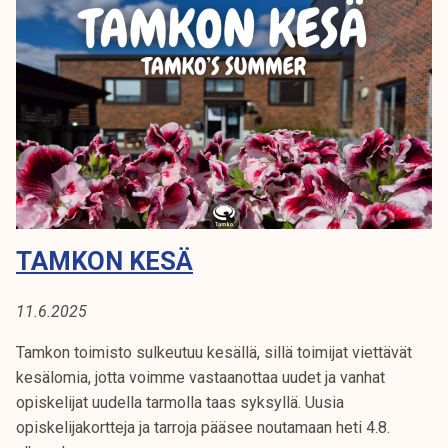
i
j
a
k
o
r
t
i
t
j
TAMKON KESÄ
a
l
u
11.6.2025
k
Tamkon toimisto sulkeutuu kesällä, sillä toimijat viettävät
u
kesälomia, jotta voimme vastaanottaa uudet ja vanhat
v
opiskelijat uudella tarmolla taas syksyllä. Uusia
u
opiskelijakortteja ja tarroja pääsee noutamaan heti 4.8.
o