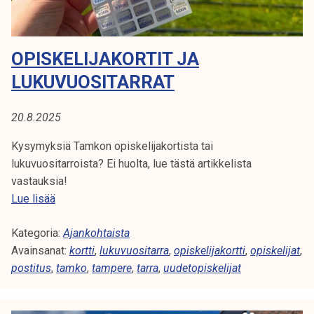
OPISKELIJAKORTIT JA
LUKUVUOSITARRAT
20.8.2025
Kysymyksiä Tamkon opiskelijakortista tai
lukuvuositarroista? Ei huolta, lue tästä artikkelista
vastauksia!
O
Lue lisää
p
Kategoria:
i
Ajankohtaista
Avainsanat:
s
kortti
,
lukuvuositarra
,
opiskelijakortti
,
opiskelijat
,
postitus
,
k
tamko
,
tampere
,
tarra
,
uudetopiskelijat
e
l