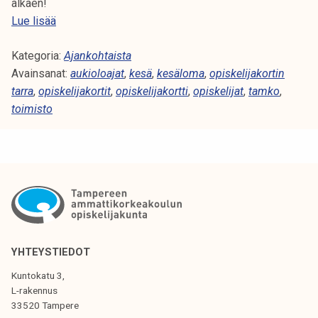
alkaen!
s
T
Lue lisää
i
a
t
Kategoria:
m
Ajankohtaista
a
Avainsanat:
k
aukioloajat
,
kesä
,
kesäloma
,
opiskelijakortin
r
tarra
,
opiskelijakortit
o
,
opiskelijakortti
,
opiskelijat
,
tamko
,
r
toimisto
n
a
k
t
e
s
ä
YHTEYSTIEDOT
Kuntokatu 3,
L-rakennus
33520 Tampere