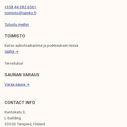
+358 44 382 6561
toimisto@tamko.fi
Tutustu meihin
TOIMISTO
Katso aukioloaikamme ja poikkeukset niissä
täältä →
Tervetuloa!
SAUNAN VARAUS
Varaa sauna →
CONTACT INFO
Kuntokatu 3,
L-building
33520 Tampere, Finland