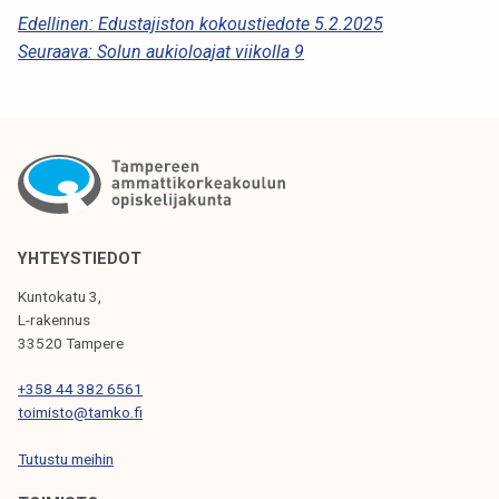
k
A
Edellinen:
Edustajiston kokoustiedote 5.2.2025
e
Seuraava:
Solun aukioloajat viikolla 9
R
l
T
i
j
I
a
K
k
K
u
n
E
YHTEYSTIEDOT
t
L
a
Kuntokatu 3,
I
L-rakennus
33520 Tampere
E
N
+358 44 382 6561
toimisto@tamko.fi
S
Tutustu meihin
E