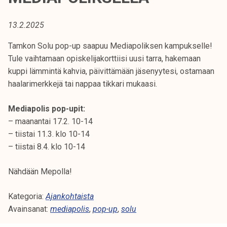
t
i
13.2.2025
k
o
Tamkon Solu pop-up saapuu Mediapoliksen kampukselle!
r
Tule vaihtamaan opiskelijakorttiisi uusi tarra, hakemaan
k
kuppi lämmintä kahvia, päivittämään jäsenyytesi, ostamaan
e
haalarimerkkejä tai nappaa tikkari mukaasi.
a
k
Mediapolis pop-upit:
o
– maanantai 17.2. 10-14
u
– tiistai 11.3. klo 10-14
l
– tiistai 8.4. klo 10-14
u
n
Nähdään Mepolla!
o
Kategoria:
Ajankohtaista
p
Avainsanat:
mediapolis
,
pop-up
,
solu
i
s