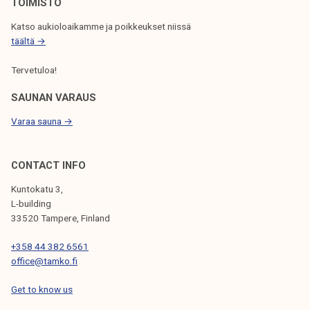
L
TOIMISTO
A
Katso aukioloaikamme ja poikkeukset niissä
täältä →
U
S
Tervetuloa!
SAUNAN VARAUS
Varaa sauna →
CONTACT INFO
Kuntokatu 3,
L-building
33520 Tampere, Finland
+358 44 382 6561
office@tamko.fi
Get to know us