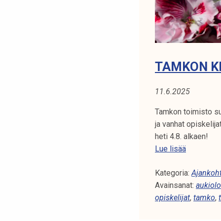
TAMKON K
11.6.2025
Tamkon toimisto sul
ja vanhat opiskelij
heti 4.8. alkaen!
T
Lue lisää
a
Kategoria:
m
Ajankoht
Avainsanat:
k
aukiolo
opiskelijat
o
,
tamko
,
n