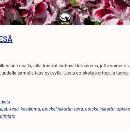
ESÄ
keutuu kesällä, sillä toimijat viettävät kesälomia, jotta voimme 
at uudella tarmolla taas syksyllä. Uusia opiskelijakortteja ja tarr
aista
ajat
,
kesä
,
kesäloma
,
opiskelijakortin tarra
,
opiskelijakortit
,
opiskel
toimisto