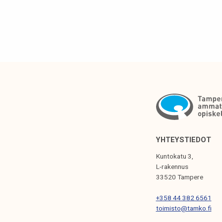
k
e
s
ä
YHTEYSTIEDOT
Kuntokatu 3,
L-rakennus
33520 Tampere
+358 44 382 6561
toimisto@tamko.fi