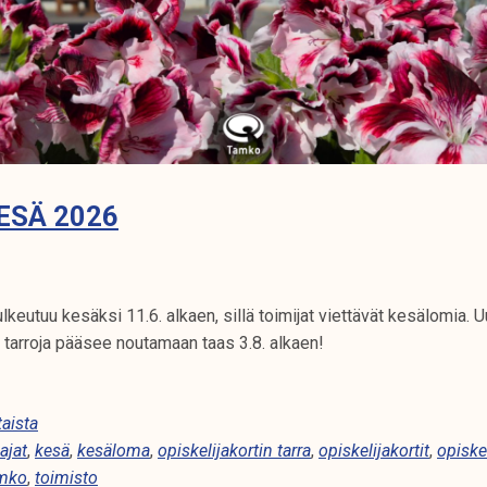
ESÄ 2026
keutuu kesäksi 11.6. alkaen, sillä toimijat viettävät kesälomia. U
ja tarroja pääsee noutamaan taas 3.8. alkaen!
aista
ajat
,
kesä
,
kesäloma
,
opiskelijakortin tarra
,
opiskelijakortit
,
opiskel
mko
,
toimisto