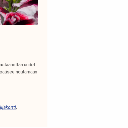
vastaanottaa uudet
oja pääsee noutamaan
ijakortti
,