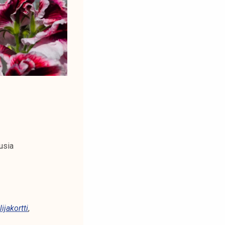
usia
ijakortti
,