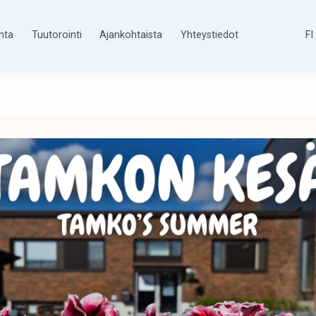
nta
Tuutorointi
Ajankohtaista
Yhteystiedot
FI