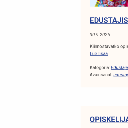
a
l
e
EDUSTAJIS
i
s
30.9.2025
s
a
Kiinnostavatko opis
n
E
Lue lisää
y
d
t
Kategoria:
u
Edustaji
!
Avainsanat:
s
edustaj
t
a
j
i
s
t
OPISKELIJ
o