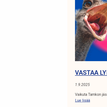
n
h
a
l
u
a
i
s
i
t
a
s
VASTAA L
u
a
1.9.2025
?
Vaikuta Tamkon jäs
V
Lue lisää
a