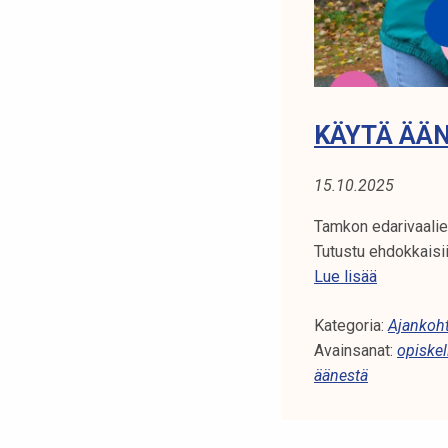
i
a
!
KÄYTÄ ÄÄN
15.10.2025
Tamkon edarivaalien
Tutustu ehdokkaisii
K
Lue lisää
ä
Kategoria:
y
Ajankoht
Avainsanat:
t
opiskel
äänestä
ä
ä
ä