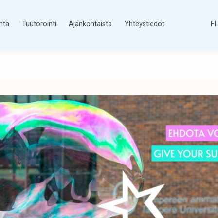
nta
Tuutorointi
Ajankohtaista
Yhteystiedot
FI