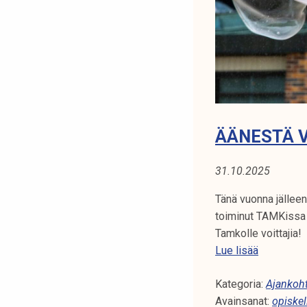
N
t
i
A
k
o
:
r
V
k
e
A
a
ÄÄNESTÄ V
k
I
o
31.10.2025
K
u
l
Tänä vuonna jälleen
U
u
toiminut TAMKissa 
n
Tamkolle voittajia!
T
o
Ä
Lue lisää
A
p
ä
i
Kategoria:
n
Ajankoht
s
Avainsanat:
e
opiskel