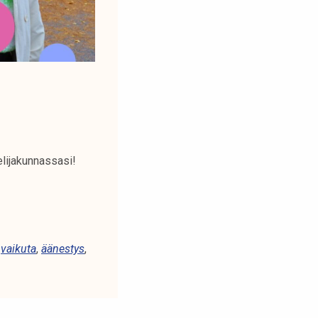
elijakunnassasi!
,
vaikuta
,
äänestys
,