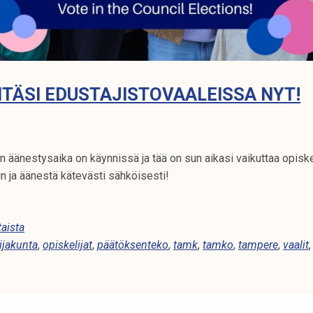
TÄSI EDUSTAJISTOVAALEISSA NYT!
 äänestysaika on käynnissä ja tää on sun aikasi vaikuttaa opisk
n ja äänestä kätevästi sähköisesti!
aista
ijakunta
,
opiskelijat
,
päätöksenteko
,
tamk
,
tamko
,
tampere
,
vaalit