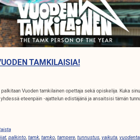
UODEN TAMKILAISIA!
 palkitaan Vuoden tamkilainen opettaja sekä opiskelija. Kuka sin
yhdessä eteenpäin -ajattelun edistäjänä ja ansaitsisi tämän tun
aista
ijat
,
palkinto
,
tamk
,
tamko
,
tampere
,
tunnustus
,
vaikuta
,
vuodenta