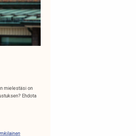
un mielestäsi on
nustuksen? Ehdota
mkilainen