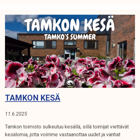
a
t
u
k
e
a
k
e
s
ä
l
l
TAMKON KESÄ
ä
11.6.2025
Tamkon toimisto sulkeutuu kesällä, sillä toimijat viettävät
kesälomia, jotta voimme vastaanottaa uudet ja vanhat