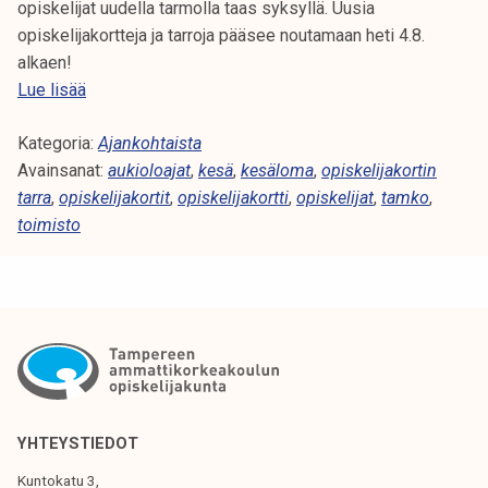
opiskelijat uudella tarmolla taas syksyllä. Uusia
opiskelijakortteja ja tarroja pääsee noutamaan heti 4.8.
alkaen!
T
Lue lisää
a
Kategoria:
m
Ajankohtaista
Avainsanat:
k
aukioloajat
,
kesä
,
kesäloma
,
opiskelijakortin
tarra
,
opiskelijakortit
o
,
opiskelijakortti
,
opiskelijat
,
tamko
,
toimisto
n
k
e
s
ä
YHTEYSTIEDOT
Kuntokatu 3,