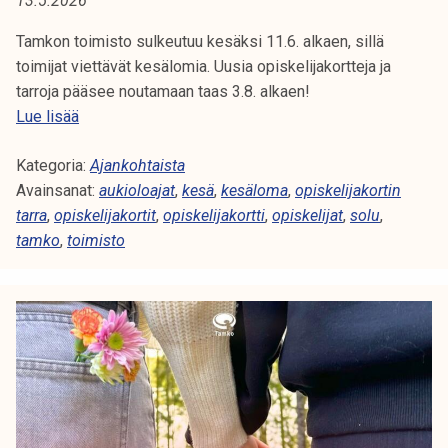
13.5.2026
A
t
i
Tamkon toimisto sulkeutuu kesäksi 11.6. alkaen, sillä
:
k
toimijat viettävät kesälomia. Uusia opiskelijakortteja ja
K
o
tarroja pääsee noutamaan taas 3.8. alkaen!
r
T
Lue lisää
E
k
a
e
Kategoria:
m
Ajankohtaista
S
a
Avainsanat:
k
aukioloajat
,
kesä
,
kesäloma
,
opiskelijakortin
Ä
k
tarra
,
opiskelijakortit
o
,
opiskelijakortti
,
opiskelijat
,
solu
,
o
tamko
,
toimisto
n
u
k
l
e
u
s
n
ä
o
2
p
0
i
2
s
6