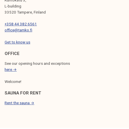
L-building
33520 Tampere, Finland
+358 44 382 6561
office@tamko.fi
Get to know us
OFFICE
See our opening hours and exceptions
here →
Welcome!
SAUNA FOR RENT
Rent the sauna →