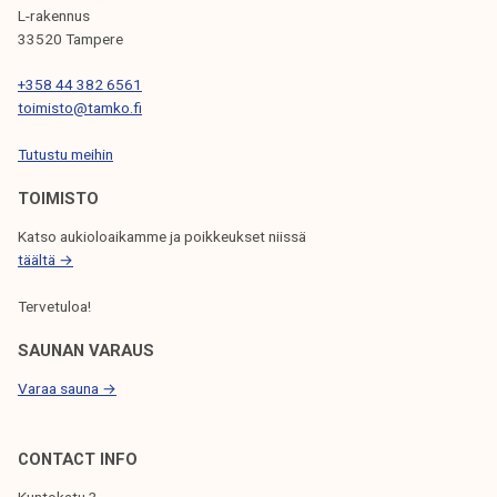
L-rakennus
33520 Tampere
+358 44 382 6561
toimisto@tamko.fi
Tutustu meihin
TOIMISTO
Katso aukioloaikamme ja poikkeukset niissä
täältä →
Tervetuloa!
SAUNAN VARAUS
Varaa sauna →
CONTACT INFO
Kuntokatu 3,