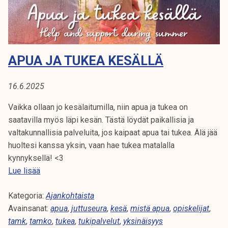
k
e
l
i
APUA JA TUKEA KESÄLLÄ
j
a
k
16.6.2025
u
Vaikka ollaan jo kesälaitumilla, niin apua ja tukea on
n
saatavilla myös läpi kesän. Tästä löydät paikallisia ja
t
valtakunnallisia palveluita, jos kaipaat apua tai tukea. Älä jää
a
huoltesi kanssa yksin, vaan hae tukea matalalla
kynnyksellä! <3
A
Lue lisää
p
Kategoria:
u
Ajankohtaista
Avainsanat:
a
apua
,
juttuseura
,
kesä
,
mistä apua
,
opiskelijat
,
tamk
,
tamko
j
,
tukea
,
tukipalvelut
,
yksinäisyys