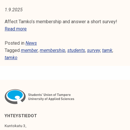
E
t
1.9.2025
i
R
k
Affect Tamko’s membership and answer a short survey!
o
A
Read more
r
n
k
Posted in
News
s
e
Tagged
member
w
,
membership
,
students
,
survey
,
tamk
,
a
tamko
e
k
r
o
a
u
s
l
h
u
o
n
r
o
t
p
s
YHTEYSTIEDOT
i
u
Kuntokatu 3,
s