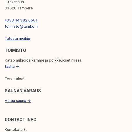
r
L-rakennus
k
v
33520 Tampere
e
e
l
+358 44 382 6561
y
toimisto@tamko.fi
i
a
j
b
Tutustu meihin
a
o
k
TOIMISTO
u
u
t
Katso aukioloaikamme ja poikkeukset niissä
n
T
täältä →
t
a
a
Tervetuloa!
m
k
SAUNAN VARAUS
o
Varaa sauna →
'
s
m
CONTACT INFO
e
Kuntokatu 3,