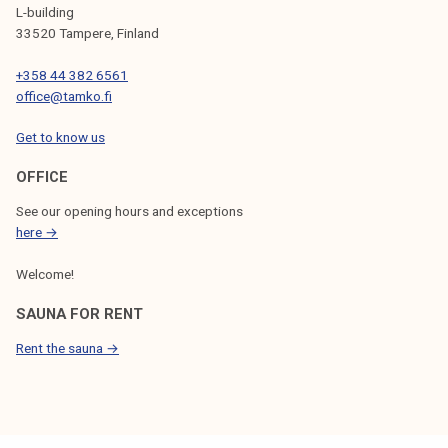
m
L-building
b
33520 Tampere, Finland
e
+358 44 382 6561
r
office@tamko.fi
s
h
Get to know us
i
p
OFFICE
!
See our opening hours and exceptions
here →
Welcome!
SAUNA FOR RENT
Rent the sauna →