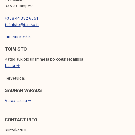
k
M
33520 Tampere
e
E
+358 44 382 6561
l
D
toimisto@tamko.fi
i
I
j
A
Tutustu meihin
a
P
TOIMISTO
k
O
u
L
Katso aukioloaikamme ja poikkeukset niissä
n
I
täältä →
t
S
Tervetuloa!
a
SAUNAN VARAUS
Varaa sauna →
CONTACT INFO
Kuntokatu 3,