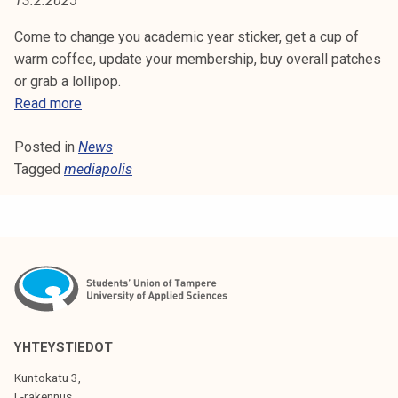
13.2.2025
A
t
i
Come to change you academic year sticker, get a cup of
P
k
warm coffee, update your membership, buy overall patches
O
o
or grab a lollipop.
r
S
Read more
L
k
O
e
Posted in
News
L
I
a
Tagged
mediapolis
U
S
k
P
o
O
u
P
l
-
u
U
n
P
o
'
p
S
YHTEYSTIEDOT
i
A
Kuntokatu 3,
s
T
L-rakennus