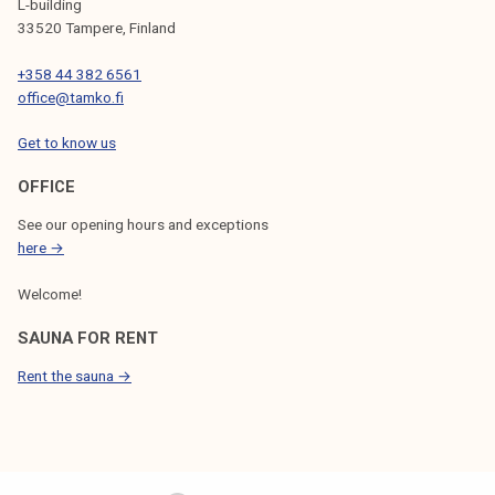
L-building
33520 Tampere, Finland
+358 44 382 6561
office@tamko.fi
Get to know us
OFFICE
See our opening hours and exceptions
here →
Welcome!
SAUNA FOR RENT
Rent the sauna →