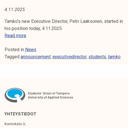
U
t
4.11.2025
i
N
k
Tamko’s new Executive Director, Petri Laaksonen, started in
C
o
his position today, 4.11.2025.
r
T
Read more
E
k
a
e
M
Posted in
News
m
a
Tagged
announcement
k
,
executivedirector
,
students
,
tamko
E
k
o
o
'
N
u
s
l
T
n
u
e
n
w
o
e
p
x
YHTEYSTIEDOT
i
e
Kuntokatu 3,
s