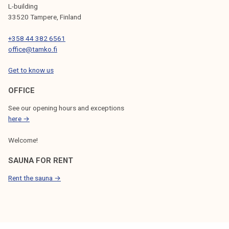
t
L-building
a
33520 Tampere, Finland
r
+358 44 382 6561
t
office@tamko.fi
e
d
Get to know us
OFFICE
See our opening hours and exceptions
here →
Welcome!
SAUNA FOR RENT
Rent the sauna →