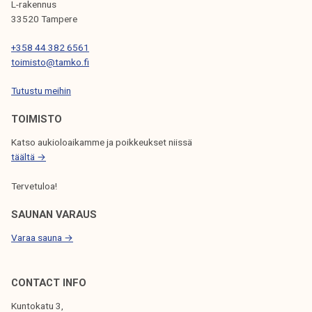
c
L-rakennus
k
u
33520 Tampere
e
t
l
+358 44 382 6561
i
toimisto@tamko.fi
i
v
j
e
Tutustu meihin
a
d
k
TOIMISTO
i
u
r
Katso aukioloaikamme ja poikkeukset niissä
n
e
täältä →
t
c
a
Tervetuloa!
t
o
SAUNAN VARAUS
r
Varaa sauna →
h
a
s
CONTACT INFO
s
Kuntokatu 3,