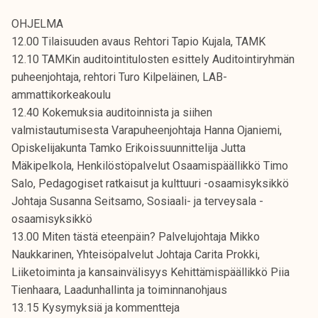
OHJELMA
12.00 Tilaisuuden avaus Rehtori Tapio Kujala, TAMK
12.10 TAMKin auditointitulosten esittely Auditointiryhmän
puheenjohtaja, rehtori Turo Kilpeläinen, LAB-
ammattikorkeakoulu
12.40 Kokemuksia auditoinnista ja siihen
valmistautumisesta Varapuheenjohtaja Hanna Ojaniemi,
Opiskelijakunta Tamko Erikoissuunnittelija Jutta
Mäkipelkola, Henkilöstöpalvelut Osaamispäällikkö Timo
Salo, Pedagogiset ratkaisut ja kulttuuri -osaamisyksikkö
Johtaja Susanna Seitsamo, Sosiaali- ja terveysala -
osaamisyksikkö
13.00 Miten tästä eteenpäin? Palvelujohtaja Mikko
Naukkarinen, Yhteisöpalvelut Johtaja Carita Prokki,
Liiketoiminta ja kansainvälisyys Kehittämispäällikkö Piia
Tienhaara, Laadunhallinta ja toiminnanohjaus
13.15 Kysymyksiä ja kommentteja