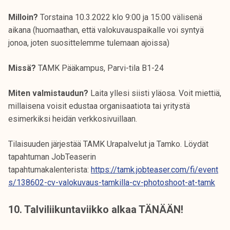
Milloin?
Torstaina 10.3.2022 klo 9:00 ja 15:00 välisenä
aikana (huomaathan, että valokuvauspaikalle voi syntyä
jonoa, joten suosittelemme tulemaan ajoissa)
Missä?
TAMK Pääkampus, Parvi-tila B1-24
Miten valmistaudun?
Laita yllesi siisti yläosa. Voit miettiä,
millaisena voisit edustaa organisaatiota tai yritystä
esimerkiksi heidän verkkosivuillaan.
Tilaisuuden järjestää TAMK Urapalvelut ja Tamko. Löydät
tapahtuman JobTeaserin
tapahtumakalenterista:
https://tamk.jobteaser.com/fi/event
s/138602-cv-valokuvaus-tamkilla-cv-photoshoot-at-tamk
10. Talviliikuntaviikko alkaa TÄNÄÄN!