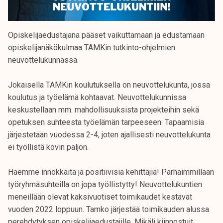
Opiskelijaedustajana pääset vaikuttamaan ja edustamaan
opiskelijanäkökulmaa TAMKin tutkinto-ohjelmien
neuvottelukunnassa.
Jokaisella TAMKin koulutuksella on neuvottelukunta, jossa
koulutus ja työelämä kohtaavat. Neuvottelukunnissa
keskustellaan mm. mahdollisuuksista projekteihin sekä
opetuksen suhteesta työelämän tarpeeseen. Tapaamisia
järjestetään vuodessa 2-4, joten ajallisesti neuvottelukunta
ei työllistä kovin paljon.
Haemme innokkaita ja positiivisia kehittäjiä! Parhaimmillaan
työryhmäsuhteilla on jopa työllistytty! Neuvottelukuntien
meneillään olevat kaksivuotiset toimikaudet kestävät
vuoden 2022 loppuun. Tamko järjestää toimikauden alussa
perehdytyksen opiskelijaedustajille. Mikäli kiinnostuit,