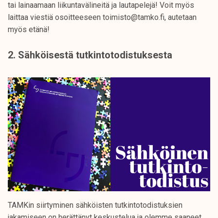
tai lainaamaan liikuntavälineitä ja lautapelejä! Voit myös
laittaa viestiä osoitteeseen toimisto@tamko.fi, autetaan
myös etänä!
2. Sähköisestä tutkintotodistuksesta
TAMKin siirtyminen sähköisten tutkintotodistuksien
jakamiseen on herättänyt keskustelua ja olemme saaneet