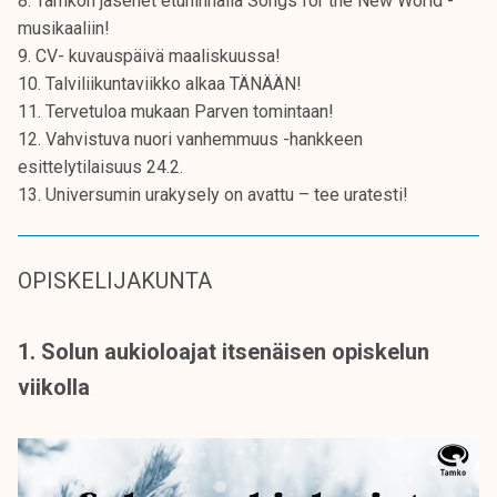
8. Tamkon jäsenet etuhinnalla Songs for the New World -
k
musikaaliin!
e
9. CV- kuvauspäivä maaliskuussa!
l
10. Talviliikuntaviikko alkaa TÄNÄÄN!
i
11. Tervetuloa mukaan Parven tomintaan!
j
12. Vahvistuva nuori vanhemmuus -hankkeen
a
esittelytilaisuus 24.2.
k
13. Universumin urakysely on avattu – tee uratesti!
u
n
t
OPISKELIJAKUNTA
a
1. Solun aukioloajat itsenäisen opiskelun
viikolla