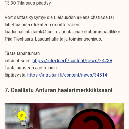
13.30 Tilaisuus päättyy
Voit esittää kysymyksiä tilaisuuden aikana chatissa tai
lähettää niitä etukäteen osoitteeseen:
laadunhallinta.tamk@tuni.fi. Juontajana kehittämispäällikkö
Piia Tienhaara, Laadunhallinta ja toiminnanohjaus.
Tästä tapahtuman
intrauutiseen:
https://intra.tuni.fi/content/news/34238
Tästä uutiseen auditoinnin
läpäisystä:
https://intra.tuni.fi/content/news/34514
7. Osallistu Anturan haalarimerkkikisaan!