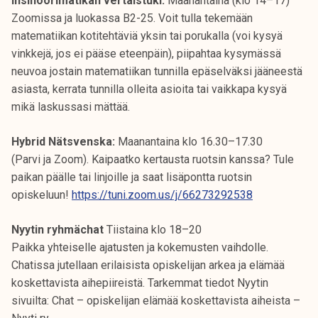
Insinöörimatikan vertaistuki:
Maanantaina (klo 14–17)
Zoomissa ja luokassa B2-25. Voit tulla tekemään
matematiikan kotitehtäviä yksin tai porukalla (voi kysyä
vinkkejä, jos ei pääse eteenpäin), piipahtaa kysymässä
neuvoa jostain matematiikan tunnilla epäselväksi jääneestä
asiasta, kerrata tunnilla olleita asioita tai vaikkapa kysyä
mikä laskussasi mättää.
Hybrid Nätsvenska:
Maanantaina klo 16.30–17.30
(Parvi ja Zoom). Kaipaatko kertausta ruotsin kanssa? Tule
paikan päälle tai linjoille ja saat lisäpontta ruotsin
opiskeluun!
https://tuni.zoom.us/j/66273292538
Nyytin ryhmächat
Tiistaina klo 18–20
Paikka yhteiselle ajatusten ja kokemusten vaihdolle.
Chatissa jutellaan erilaisista opiskelijan arkea ja elämää
koskettavista aihepiireistä. Tarkemmat tiedot Nyytin
sivuilta: Chat – opiskelijan elämää koskettavista aiheista –