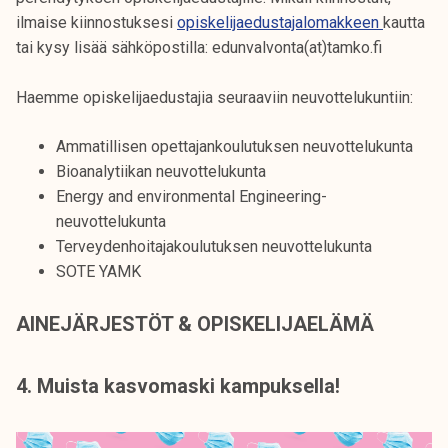
ilmaise kiinnostuksesi
opiskelijaedustajalomakkeen
kautta
tai kysy lisää sähköpostilla: edunvalvonta(at)tamko.fi
Haemme opiskelijaedustajia seuraaviin neuvottelukuntiin:
Ammatillisen opettajankoulutuksen neuvottelukunta
Bioanalytiikan neuvottelukunta
Energy and environmental Engineering-
neuvottelukunta
Terveydenhoitajakoulutuksen neuvottelukunta
SOTE YAMK
AINEJÄRJESTÖT & OPISKELIJAELÄMÄ
4. Muista kasvomaski kampuksella!