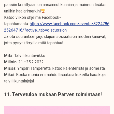
passiin kerättyään on ansainnut kunnian ja maineen lisäksi
uniikin haalarimerkin!
Katso viikon ohjelma Facebook-
tapahtumasta:
https://www.facebook.com/events/8224786
25264716/?active_tab=discussion
Ja ota seurantaan järjestäjien sosiaalisen median kanavat,
jotta pysyt kärryillä mitä tapahtuu!
Mitä
: Talviliikuntaviikko
Milloin
: 21.–25.2.2022
Missä
: Ympäri Tamperetta, katso kalenterista ja somesta.
Miksi
: Koska monia eri mahdollisuuksia kokeilla hauskoja
talviliikuntalajeja!
11. Tervetuloa mukaan Parven toimintaan!