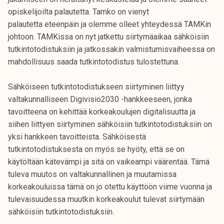
opiskelijoilta palautetta. Tamko on vienyt
palautetta eteenpäin ja olemme olleet yhteydessä TAMKin
johtoon. TAMKissa on nyt jatkettu siirtymäaikaa sähköisiin
tutkintotodistuksiin ja jatkossakin valmistumisvaiheessa on
mahdollisuus saada tutkintotodistus tulostettuna.
Sähköiseen tutkintotodistukseen siirtyminen liittyy
valtakunnalliseen Digivisio2030 -hankkeeseen, jonka
tavoitteena on kehittää korkeakoulujen digitalisuutta ja
siihen liittyen siirtyminen sähköisiin tutkintotodistuksiin on
yksi hankkeen tavoitteista. Sähköisestä
tutkintotodistuksesta on myös se hyöty, että se on
käytöltään kätevämpi ja sitä on vaikeampi väärentää. Tämä
tuleva muutos on valtakunnallinen ja muutamissa
korkeakouluissa tämä on jo otettu käyttöön viime vuonna ja
tulevaisuudessa muutkin korkeakoulut tulevat siirtymään
sähköisiin tutkintotodistuksiin.