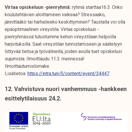
Virtaa opiskeluun -pienryhmä:
ryhmä starttaa16.3. Onko
koulutehtävien aloittaminen vaikeaa? Stressaako,
jännittääkö tai harhaileeko keskittyminen? Taustalla voi olla
epäoptimaalinen vireystila. Virtaa opiskeluun -
pienryhmässä tutustumme kehon vireystilaan helpoilla
harjoituksilla. Saat vireystilan tunnistamiseen ja säätelyyn
liittyvää tietoa ja työvälineitä, joiden avulla tuet opiskelusi
sujumista. Ilmoittaudu 11.3. mennessä!
Ilmoittautumislomake.
Lisätietoa:
https://intra.tuni.fi/content/event/34447
12. Vahvistuva nuori vanhemmuus -hankkeen
esittelytilaisuus 24.2.