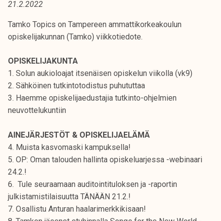
21.2.2022
t
i
Tamko Topics on Tampereen ammattikorkeakoulun
k
opiskelijakunnan (Tamko) viikkotiedote.
o
r
OPISKELIJAKUNTA
k
1. Solun aukioloajat itsenäisen opiskelun viikolla (vk9)
e
2. Sähköinen tutkintotodistus puhututtaa
a
3. Haemme opiskelijaedustajia tutkinto-ohjelmien
k
neuvottelukuntiin
o
u
AINEJÄRJESTÖT & OPISKELIJAELÄMÄ
l
4. Muista kasvomaski kampuksella!
u
5. OP: Oman talouden hallinta opiskeluarjessa -webinaari
n
24.2.!
o
6. Tule seuraamaan auditointituloksen ja -raportin
p
julkistamistilaisuutta TÄNÄÄN 21.2.!
i
7. Osallistu Anturan haalarimerkkikisaan!
s