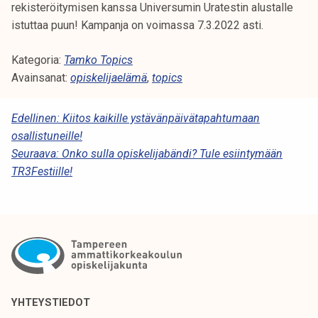
rekisteröitymisen kanssa Universumin Uratestin alustalle
istuttaa puun! Kampanja on voimassa 7.3.2022 asti.
Kategoria:
Tamko Topics
Avainsanat:
opiskelijaelämä
,
topics
A
Edellinen:
Kiitos kaikille ystävänpäivätapahtumaan
osallistuneille!
R
Seuraava:
Onko sulla opiskelijabändi? Tule esiintymään
T
TR3Festiille!
I
K
K
E
L
YHTEYSTIEDOT
I