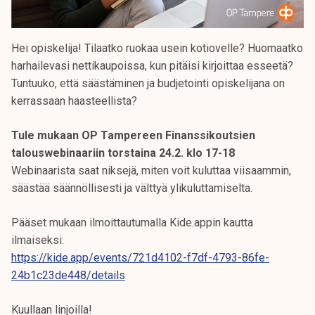
Hei opiskelija! Tilaatko ruokaa usein kotiovelle? Huomaatko
harhailevasi nettikaupoissa, kun pitäisi kirjoittaa esseetä?
Tuntuuko, että säästäminen ja budjetointi opiskelijana on
kerrassaan haasteellista?
Tule mukaan OP Tampereen Finanssikoutsien
talouswebinaariin torstaina 24.2. klo 17-18
Webinaarista saat niksejä, miten voit kuluttaa viisaammin,
säästää säännöllisesti ja välttyä ylikuluttamiselta.
Pääset mukaan ilmoittautumalla Kide.appin kautta
ilmaiseksi:
https://kide.app/events/721d4102-f7df-4793-86fe-
24b1c23de448/details
Kuullaan linjoilla!