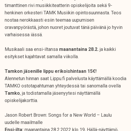
timanttinen rivi musiikkiteatterin opiskelijoita sekä 9-
henkinen orkesteri TAMK Musiikin opintosuunnasta. Teos
nostaa nerokkaasti esiin teemaa uupumisen
oravanpyörästä, johon nuoret joutuvat tänä päivänä jo hyvin
varhaisessa iässä.
Musikaali saa ensi-iltansa
maanantaina 28.2.
ja kaikki
esitykset kajahtavat samalla viikolla.
Tamkon jäsenille lippu erikoishintaan 15€!
Alennetun hinnan saat Lippu.fi palvelusta käyttämällä koodia
TAMKO ostotapahtuman yhteydessä tai sanomalla ovella
Tamko
, ja todistamalla jäsenyytesi näyttämällä
opiskelijakorttia.
Jason Robert Brown: Songs for a New World – Laulu
uudelle maailmalle
Ensi-ilta:
maanantaina 28.2.2022 klo 19, Hällä-näyttämö,