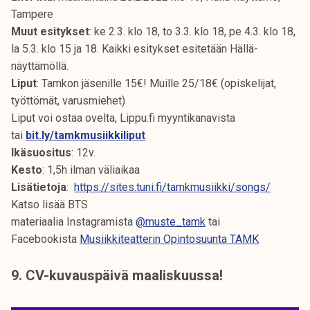
Tampere
Muut esitykset
: ke 2.3. klo 18, to 3.3. klo 18, pe 4.3. klo 18,
la 5.3. klo 15 ja 18. Kaikki esitykset esitetään Hällä-
näyttämöllä.
Liput
: Tamkon jäsenille 15€! Muille 25/18€ (opiskelijat,
työttömät, varusmiehet)
Liput voi ostaa ovelta, Lippu.fi myyntikanavista
tai
bit.ly/tamkmusiikkiliput
Ikäsuositus
: 12v.
Kesto
: 1,5h ilman väliaikaa
Lisätietoja
:
https://sites.tuni.fi/tamkmusiikki/songs/
Katso lisää BTS
materiaalia Instagramista
@muste_tamk
tai
Facebookista
Musiikkiteatterin Opintosuunta TAMK
9. CV-kuvauspäivä maaliskuussa!