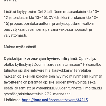
Nyyti ry.
Lisäksi löytyy esim. Get Stuff Done (maanantaisin klo 10–
12 ja torstaisin klo 13–15), CV-klinikka (torstaisin klo 13–
15) ja opon, opintokuraattorin ja erityisopettajan walk-in
päivystyksiä useampana päivänä viikossa nopeasti ja
vaivattomasti.
Muista myös nämä!
Opiskelijan korona-ajan hyvinvointiryhmä
: Opiskelija,
oletko kyllästynyt Zoomin ääressä istumiseen? Haluaisitko
tutustua opiskelijatovereihisi kasvokkain? Tervetuloa
mukaan opiskelijan korona-ajan hyvinvointiryhmään! Ryhmän
tavoitteena on parantaa opiskelijoiden hyvinvointia sekä
lisätä jaksamista ja yhteenkuuluvuuden tunnetta. Ilmoittaudu
ryhmään/aktiviteetteihin 27.2. mennessä!
Lisätietoa:
https://intra.tuni.fi/content/event/34215