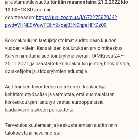
julkistamistilaisuutta
tänään maanantaina 21.2.2022 klo
12.00–13.30
Zoomiin
osoitteeseen:
https://tuni.zoom.us/j/67227587834?
pwd=VHNESWowTElhY2xpejB3NGhpeHFrZz09
Korkeakoulujen laatujärjestelmät auditoidaan kuuden
vuoden välein. Kansallisen koulutuksen arviointikeskus
Karvin nimittämä auditointiryhmä vieraili TAMKissa 24.–
25.11.2021, ja haastatteli korkeakoulun johtoa, henkilöstöä,
opiskelijoita ja sidosryhmien edustajia.
Auditointien tavoitteena on tukea korkeakouluja
kehittämistyössään ja varmistaa, että suomalaisten
korkeakoulujen laatutyö vastaa eurooppalaisia
laadunvarmistuksen periaatteita.
Tervetuloa kuulemaan ja keskustelemaan auditoinnin
tuloksesta ja havainnoista!