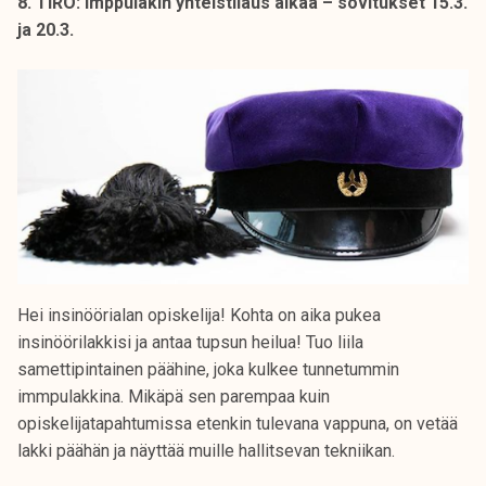
8. TIRO: Imppulakin yhteistilaus alkaa – sovitukset 15.3.
ja 20.3.
Hei insinöörialan opiskelija! Kohta on aika pukea
insinöörilakkisi ja antaa tupsun heilua! Tuo liila
samettipintainen päähine, joka kulkee tunnetummin
immpulakkina. Mikäpä sen parempaa kuin
opiskelijatapahtumissa etenkin tulevana vappuna, on vetää
lakki päähän ja näyttää muille hallitsevan tekniikan.