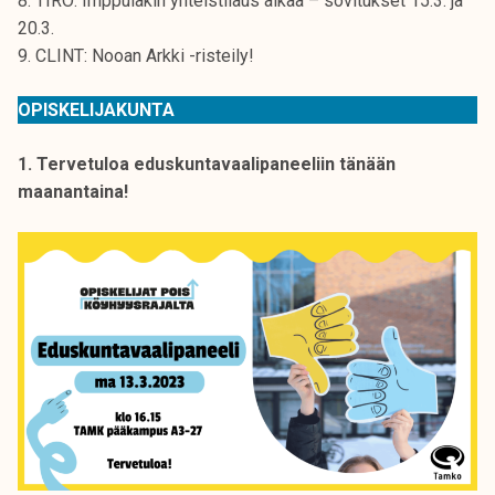
8. TIRO: Imppulakin yhteistilaus alkaa – sovitukset 15.3. ja
k
20.3.
e
9. CLINT: Nooan Arkki -risteily!
l
i
OPISKELIJAKUNTA
j
a
1. Tervetuloa eduskuntavaalipaneeliin tänään
k
maanantaina!
u
n
t
a