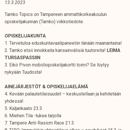
13.3.2023
t
i
Tamko Topics on Tampereen ammattikorkeakoulun
k
opiskelijakunnan (Tamko) viikkotiedote.
o
r
OPISKELIJAKUNTA
k
1. Tervetuloa eduskuntavaalipaneeliin tänään maanantaina!
e
2. Tamko etsii innokkaita kansainvälisiä tuutoreita!
LEIMA
a
TURSASPASSIIN
k
3. Eikö Pivon mobiiliopiskelijakortti toimi? Se löytyy
o
nykyään Tuudosta!
u
l
AINEJÄRJESTÖT & OPISKELIJAELÄMÄ
u
4. Kevään palautetilaisuudet – keskustellaan ja kehitetään
n
yhdessä!
o
5. Kaljankaato 23.3.
p
6. Miehen Tila -tukea tarjolla
i
7. Tampere Anti-Rasicm Race 21.3.
s