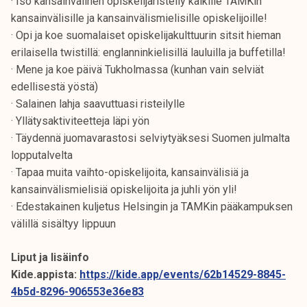
· Iso kansainvälinen opiskelijaristeily kaikille TAMKin
kansainvälisille ja kansainvälismielisille opiskelijoille!
· Opi ja koe suomalaiset opiskelijakulttuurin sitsit hieman
erilaisella twistillä: englanninkielisillä lauluilla ja buffetilla!
· Mene ja koe päivä Tukholmassa (kunhan vain selviät
edellisestä yöstä)
· Salainen lahja saavuttuasi risteilylle
· Yllätysaktiviteetteja läpi yön
· Täydennä juomavarastosi selviytyäksesi Suomen julmalta
lopputalvelta
· Tapaa muita vaihto-opiskelijoita, kansainvälisiä ja
kansainvälismielisiä opiskelijoita ja juhli yön yli!
· Edestakainen kuljetus Helsingin ja TAMKin pääkampuksen
välillä sisältyy lippuun
Liput ja lisäinfo
Kide.appista:
https://kide.app/events/62b14529-8845-
4b5d-8296-906553e36e83