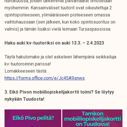
huhtikuussa, joiden tarkemmat päivämäärät ilmoitetaan
myöhemmin. Kansainväliset tuutorit ovat oikeutettuja 2
opintopisteeseen, ylimääräiseen pisteeseen omassa
vaihtohaussaan (sen jälkeen, kun koko opintosuoritus on
valmis) ja tämän lisäksi vielä leimaan Tursaspassissa.
Haku auki kv-tuutoriksi on auki 13.3. – 2.4.2023
Täytä hakulomake ja olet askeleen lähempänä seikkailuja
kv-tuutoroinnin parissa!
Lomakkeeseen tästä:
https://forms.office.com/e/Jc45A9snws
3. Eikö Pivon mobiiliopiskelijakortti toimi? Se löytyy
nykyään Tuudosta!