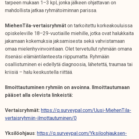
tarpeen mukaan 1–3 kpl, jonka jälkeen ohjattavan on
mahdollista jatkaa ryhmätoiminnan parissa.
MiehenTila-vertaisryhmät
on tarkoitettu korkeakouluissa
opiskeleville 18–29-vuotiaille miehille, jotka ovat halukkaita
jakamaan kokemuksia jaksamisesta sekä vahvistamaan
omaa mielenhyvinvointiaan. Olet tervetullut ryhmään omana
itsenäsi elämäntilanteesta riippumatta. Ryhmään
osallistuminen ei edellytä diagnoosia, lähetettä, traumaa tai
kriisiä – halu keskustella riittää.
Ilmoittautuminen ryhmiin on avoinna. Ilmoittautumaan
pääset alla olevista linkeistä:
Vertaisryhmät:
https://q.surveypal.com/Uusi-MiehenTila-
vertaisryhmiin-ilmottautuminen/0
Yksilöohjaus
:
https://q.surveypal.com/Yksiloohjauksen-