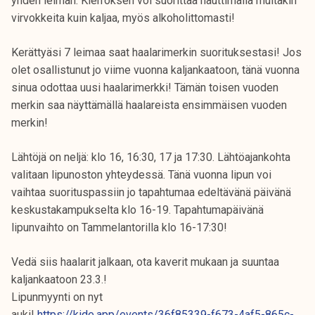
yhden leiman. Kierroksen voi suorittaa nauttimalla muitakin
virvokkeita kuin kaljaa, myös alkoholittomasti!
Kerättyäsi 7 leimaa saat haalarimerkin suorituksestasi! Jos
olet osallistunut jo viime vuonna kaljankaatoon, tänä vuonna
sinua odottaa uusi haalarimerkki! Tämän toisen vuoden
merkin saa näyttämällä haalareista ensimmäisen vuoden
merkin!
Lähtöjä on neljä: klo 16, 16:30, 17 ja 17:30. Lähtöajankohta
valitaan lipunoston yhteydessä. Tänä vuonna lipun voi
vaihtaa suorituspassiin jo tapahtumaa edeltävänä päivänä
keskustakampukselta klo 16-19. Tapahtumapäivänä
lipunvaihto on Tammelantorilla klo 16-17:30!
Vedä siis haalarit jalkaan, ota kaverit mukaan ja suuntaa
kaljankaatoon 23.3.!
Lipunmyynti on nyt
auki!
https://kide.app/events/36f85339-f673-4af5-865c-