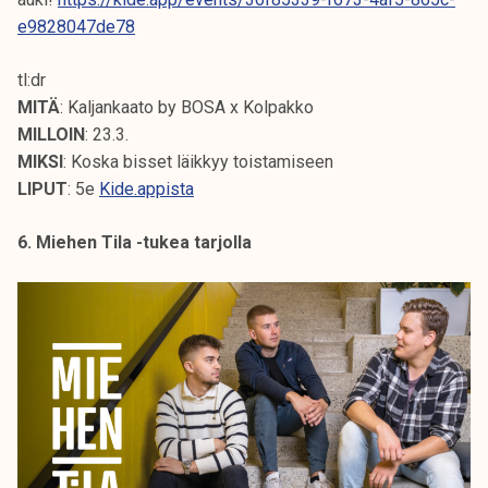
e9828047de78
tl:dr
MITÄ
: Kaljankaato by BOSA x Kolpakko
MILLOIN
: 23.3.
MIKSI
: Koska bisset läikkyy toistamiseen
LIPUT
: 5e
Kide.appista
6. Miehen Tila -tukea tarjolla