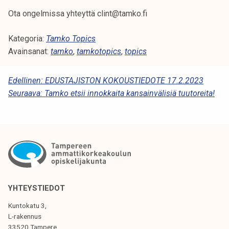
Ota ongelmissa yhteyttä clint@tamko.fi
Kategoria:
Tamko Topics
Avainsanat:
tamko
,
tamkotopics
,
topics
A
Edellinen:
EDUSTAJISTON KOKOUSTIEDOTE 17.2.2023
Seuraava:
Tamko etsii innokkaita kansainvälisiä tuutoreita!
R
T
I
K
K
E
YHTEYSTIEDOT
L
Kuntokatu 3,
I
L-rakennus
33520 Tampere