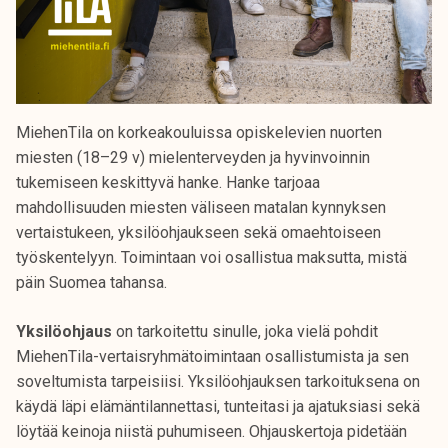
MiehenTila on korkeakouluissa opiskelevien nuorten
miesten (18–29 v) mielenterveyden ja hyvinvoinnin
tukemiseen keskittyvä hanke. Hanke tarjoaa
mahdollisuuden miesten väliseen matalan kynnyksen
vertaistukeen, yksilöohjaukseen sekä omaehtoiseen
työskentelyyn. Toimintaan voi osallistua maksutta, mistä
päin Suomea tahansa.
Yksilöohjaus
on tarkoitettu sinulle, joka vielä pohdit
MiehenTila-vertaisryhmätoimintaan osallistumista ja sen
soveltumista tarpeisiisi. Yksilöohjauksen tarkoituksena on
käydä läpi elämäntilannettasi, tunteitasi ja ajatuksiasi sekä
löytää keinoja niistä puhumiseen. Ohjauskertoja pidetään