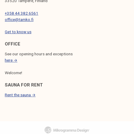
33520 Tampere, Finland
+358 44 382 6561
office@tamko.fi
Get to know us
OFFICE
See our opening hours and exceptions
here →
Welcome!
SAUNA FOR RENT
Rent the sauna →