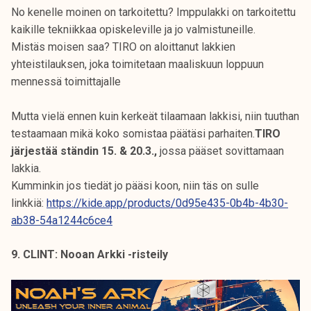
No kenelle moinen on tarkoitettu? Imppulakki on tarkoitettu
kaikille tekniikkaa opiskeleville ja jo valmistuneille.
Mistäs moisen saa? TIRO on aloittanut lakkien
yhteistilauksen, joka toimitetaan maaliskuun loppuun
mennessä toimittajalle
Mutta vielä ennen kuin kerkeät tilaamaan lakkisi, niin tuuthan
testaamaan mikä koko somistaa päätäsi parhaiten.
TIRO
järjestää ständin 15. & 20.3.,
jossa pääset sovittamaan
lakkia.
Kumminkin jos tiedät jo pääsi koon, niin täs on sulle
linkkiä:
https://kide.app/products/0d95e435-0b4b-4b30-
ab38-54a1244c6ce4
9. CLINT: Nooan Arkki -risteily