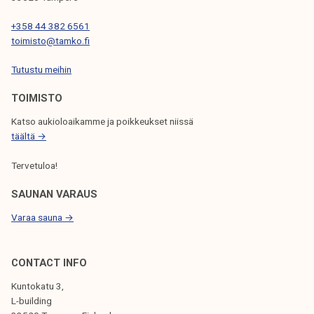
E
N
+358 44 382 6561
toimisto@tamko.fi
S
Tutustu meihin
E
L
TOIMISTO
A
Katso aukioloaikamme ja poikkeukset niissä
täältä →
U
S
Tervetuloa!
SAUNAN VARAUS
Varaa sauna →
CONTACT INFO
Kuntokatu 3,
L-building