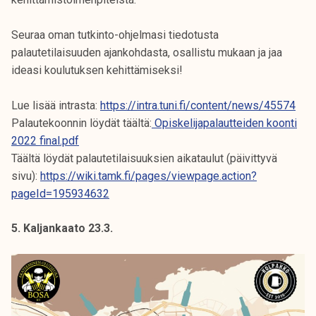
Seuraa oman tutkinto-ohjelmasi tiedotusta
palautetilaisuuden ajankohdasta, osallistu mukaan ja jaa
ideasi koulutuksen kehittämiseksi!
Lue lisää intrasta:
https://intra.tuni.fi/content/news/45574
Palautekoonnin löydät täältä:
Opiskelijapalautteiden koonti
2022 final.pdf
Täältä löydät palautetilaisuuksien aikataulut (päivittyvä
sivu):
https://wiki.tamk.fi/pages/viewpage.action?
pageId=195934632
5. Kaljankaato 23.3.