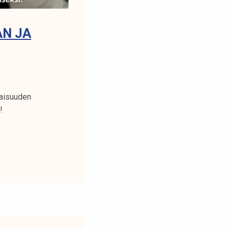
AN JA
laisuuden
!