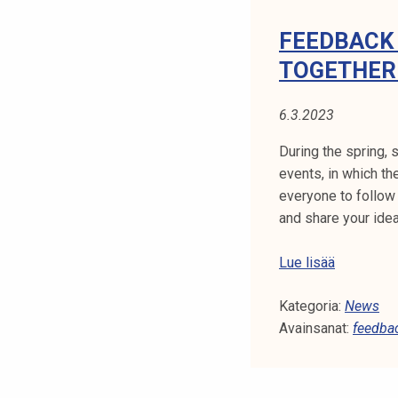
!
FEEDBACK 
TOGETHER
6.3.2023
During the spring, 
events, in which t
everyone to follow
and share your ide
F
Lue lisää
e
Kategoria:
e
News
Avainsanat:
d
feedba
b
a
c