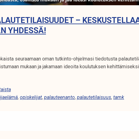
LAUTETILAISUUDET – KESKUSTELLA
N YHDESSÄ!
kaista seuraamaan oman tutkinto-ohjelmasi tiedotusta palauteti
listumaan mukaan ja jakamaan ideoita koulutuksen kehittämiseksi
aista
ijaelämä
,
opiskelijat
,
palauteenanto
,
palautetilaisuus
,
tamk