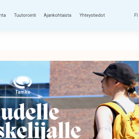
nta
Tuutorointi
Ajankohtaista
Yhteystiedot
FI