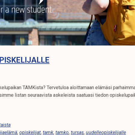
PISKELIJALLE
kelupaikan TAMKista? Tervetuloa aloittamaan elämäsi parhaimm
imme listan seuraavista askeleista saatuasi tiedon opiskelupai
aista
ijaelämä
,
opiskelijat
,
tamk
,
tamko
,
tursas
,
uudelleopiskelijalle