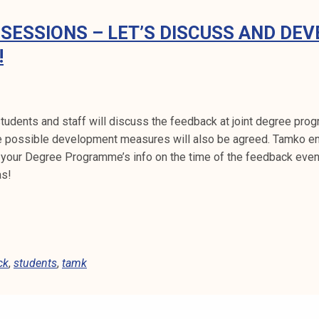
SESSIONS – LET’S DISCUSS AND DEV
!
students and staff will discuss the feedback at joint degree pro
he possible development measures will also be agreed. Tamko 
 your Degree Programme’s info on the time of the feedback even
as!
ck
,
students
,
tamk