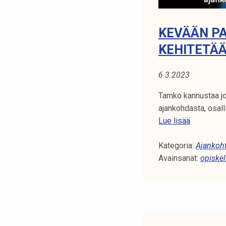
c
u
KEVÄÄN PA
s
KEHITETÄÄ
s
a
6.3.2023
n
d
Tamko kannustaa jo
d
ajankohdasta, osal
e
K
Lue lisää
v
e
e
Kategoria:
v
Ajankoht
l
Avainsanat:
ä
opiskel
o
ä
p
n
i
p
t
a
t
l