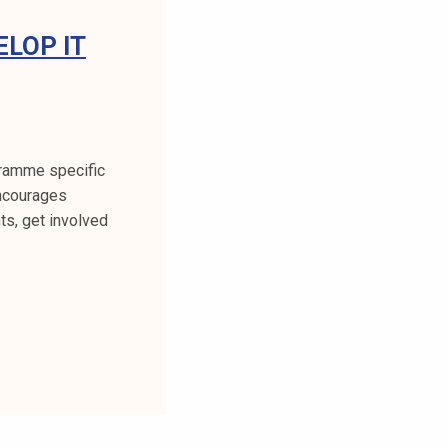
ELOP IT
gramme specific
encourages
ts, get involved