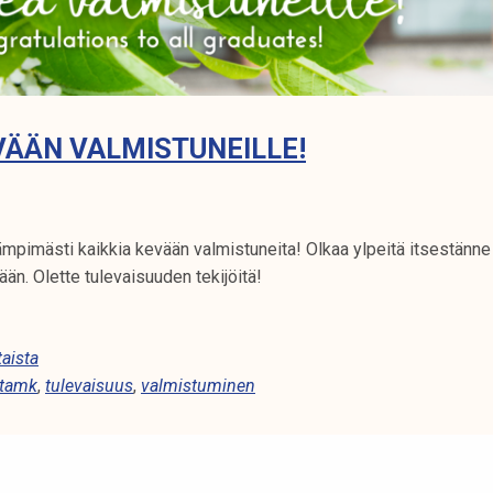
ÄÄN VALMISTUNEILLE!
mpimästi kaikkia kevään valmistuneita! Olkaa ylpeitä itsestänne j
än. Olette tulevaisuuden tekijöitä!
aista
tamk
,
tulevaisuus
,
valmistuminen