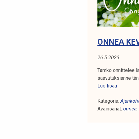
ONNEA KEV
26.5.2023
Tamko onnittelee lä
saavutuksianne tänä
O
Lue lisää
n
Kategoria:
n
Ajankoht
Avainsanat:
e
onnea
,
a
k
e