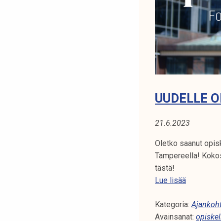
N
t
i
A
k
o
:
r
T
k
e
A
a
UUDELLE O
k
M
o
21.6.2023
K
u
l
Oletko saanut opis
u
Tampereella! Kokos
n
tästä!
o
U
Lue lisää
p
u
i
Kategoria:
d
Ajankoht
s
Avainsanat:
e
opiskel