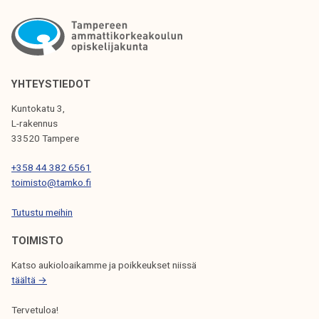
I
K
K
E
YHTEYSTIEDOT
L
Kuntokatu 3,
I
L-rakennus
33520 Tampere
E
N
+358 44 382 6561
toimisto@tamko.fi
S
Tutustu meihin
E
L
TOIMISTO
A
Katso aukioloaikamme ja poikkeukset niissä
täältä →
U
S
Tervetuloa!