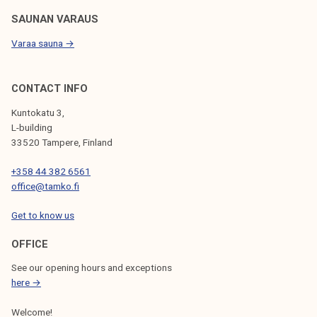
SAUNAN VARAUS
Varaa sauna →
CONTACT INFO
Kuntokatu 3,
L-building
33520 Tampere, Finland
+358 44 382 6561
office@tamko.fi
Get to know us
OFFICE
See our opening hours and exceptions
here →
Welcome!