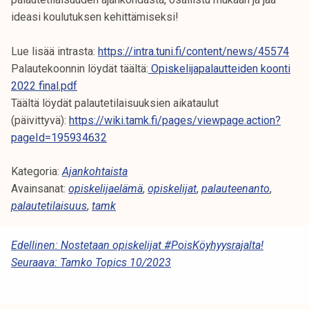
k
ideasi koulutuksen kehittämiseksi!
e
l
Lue lisää intrasta:
https://intra.tuni.fi/content/news/45574
i
Palautekoonnin löydät täältä:
Opiskelijapalautteiden koonti
j
2022 final.pdf
a
Täältä löydät palautetilaisuuksien aikataulut
k
(päivittyvä):
https://wiki.tamk.fi/pages/viewpage.action?
u
pageId=195934632
n
t
Kategoria:
Ajankohtaista
a
Avainsanat:
opiskelijaelämä
,
opiskelijat
,
palauteenanto
,
palautetilaisuus
,
tamk
A
Edellinen:
Nostetaan opiskelijat #PoisKöyhyysrajalta!
Seuraava:
Tamko Topics 10/2023
R
T