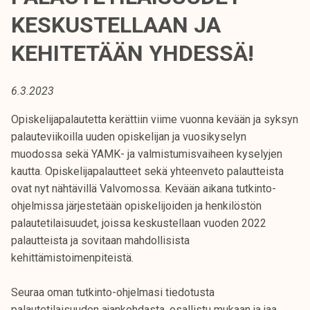
t
KESKUSTELLAAN JA
i
k
KEHITETÄÄN YHDESSÄ!
o
r
6.3.2023
k
e
Opiskelijapalautetta kerättiin viime vuonna kevään ja syksyn
a
palauteviikoilla uuden opiskelijan ja vuosikyselyn
k
muodossa sekä YAMK- ja valmistumisvaiheen kyselyjen
o
kautta. Opiskelijapalautteet sekä yhteenveto palautteista
u
ovat nyt nähtävillä Valvomossa. Kevään aikana tutkinto-
l
ohjelmissa järjestetään opiskelijoiden ja henkilöstön
u
palautetilaisuudet, joissa keskustellaan vuoden 2022
n
palautteista ja sovitaan mahdollisista
o
kehittämistoimenpiteistä.
p
i
Seuraa oman tutkinto-ohjelmasi tiedotusta
s
palautetilaisuuden ajankohdasta, osallistu mukaan ja jaa