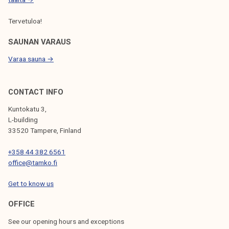
Tervetuloa!
SAUNAN VARAUS
Varaa sauna →
CONTACT INFO
Kuntokatu 3,
L-building
33520 Tampere, Finland
+358 44 382 6561
office@tamko.fi
Get to know us
OFFICE
See our opening hours and exceptions