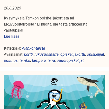
A
t
20.8.2025
i
:
k
Kysymyksiä Tamkon opiskelijakortista tai
U
o
lukuvuositarroista? Ei huolta, lue tästä artikkelista
r
vastauksia!
U
k
O
Lue lisää
e
D
p
a
Kategoria:
i
Ajankohtaista
E
k
Avainsanat:
s
kortti
,
lukuvuositarra
,
opiskelijakortti
,
opiskelijat
,
o
postitus
,
k
tamko
,
tampere
,
tarra
,
uudetopiskelijat
T
u
e
l
O
l
u
i
P
n
j
o
a
I
p
k
i
S
o
s