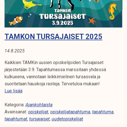
r
K
k
t
e
E
i
l
t
i
L
j
j
TAMKON TURSAJAISET 2025
a
I
a
l
k
J
u
14.8.2025
u
k
A
n
Kaikkien TAMKin uusien opiskelijoiden Tursajaiset
u
t
järjestetään 3.9. Tapahtumassa marssitaan yhdessä
v
T
a
kulkueena, vannotaan leikkimielinen tursasvala ja
u
suoritetaan hauskoja rasteja. Tervetuloa mukaan!
o
T
Lue lisää
s
a
i
Kategoria:
m
Ajankohtaista
t
Avainsanat:
k
opiskelijat
,
opiskelijatapahtuma
,
tapahtuma
,
a
tapahtumat
o
,
tursajaiset
,
uudetopiskelijat
r
n