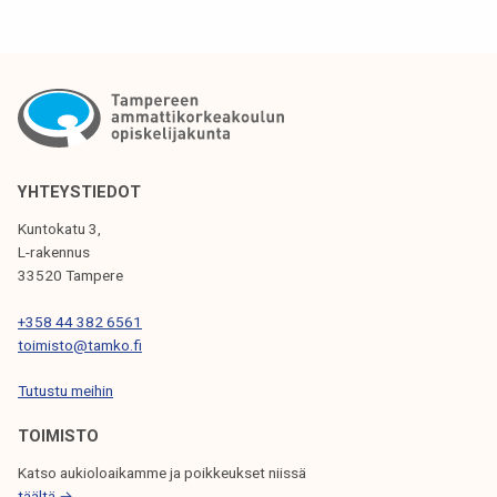
r
T
a
u
t
r
s
a
j
a
YHTEYSTIEDOT
i
Kuntokatu 3,
s
L-rakennus
e
33520 Tampere
t
+358 44 382 6561
2
toimisto@tamko.fi
0
2
Tutustu meihin
5
TOIMISTO
Katso aukioloaikamme ja poikkeukset niissä
täältä →