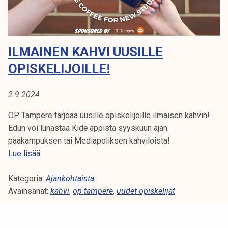
r
k
n
e
e
l
w
i
ILMAINEN KAHVI UUSILLE
s
j
t
OPISKELIJOILLE!
a
u
k
d
2.9.2024
u
e
n
n
OP Tampere tarjoaa uusille opiskelijoille ilmaisen kahvin!
t
t
Edun voi lunastaa Kide.appista syyskuun ajan
a
s
pääkampuksen tai Mediapoliksen kahviloista!
!
I
Lue lisää
l
Kategoria:
m
Ajankohtaista
Avainsanat:
a
kahvi
,
op tampere
,
uudet opiskelijat
i
n