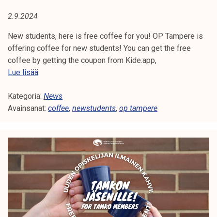
A
t
2.9.2024
i
:
k
New students, here is free coffee for you! OP Tampere is
O
o
offering coffee for new students! You can get the free
r
coffee by getting the coupon from Kide.app,
P
k
F
Lue lisää
e
T
r
a
Kategoria:
e
News
A
k
Avainsanat:
e
coffee
,
newstudents
,
op tampere
o
c
M
u
o
l
P
f
u
f
E
n
e
o
e
R
p
f
i
E
o
s