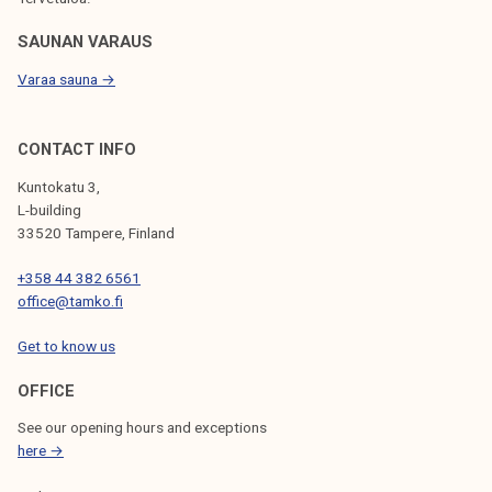
k
e
SAUNAN VARAUS
l
Varaa sauna →
i
j
o
CONTACT INFO
i
Kuntokatu 3,
l
L-building
l
33520 Tampere, Finland
e
+358 44 382 6561
!
office@tamko.fi
Get to know us
OFFICE
See our opening hours and exceptions
here →