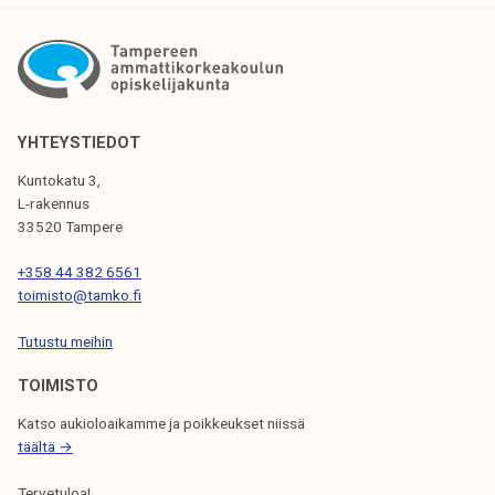
e
n
k
a
h
v
YHTEYSTIEDOT
i
Kuntokatu 3,
u
L-rakennus
u
33520 Tampere
s
+358 44 382 6561
i
toimisto@tamko.fi
l
l
Tutustu meihin
e
TOIMISTO
o
p
Katso aukioloaikamme ja poikkeukset niissä
i
täältä →
s
Tervetuloa!