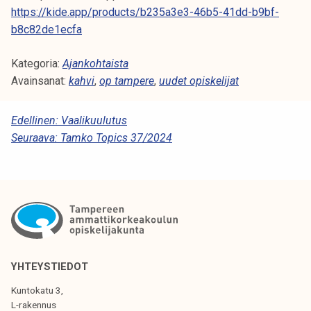
k
https://kide.app/products/b235a3e3-46b5-41dd-b9bf-
e
b8c82de1ecfa
l
i
Kategoria:
Ajankohtaista
j
Avainsanat:
kahvi
,
op tampere
,
uudet opiskelijat
a
k
A
Edellinen:
Vaalikuulutus
u
Seuraava:
Tamko Topics 37/2024
R
n
T
t
a
I
K
K
E
YHTEYSTIEDOT
L
Kuntokatu 3,
I
L-rakennus