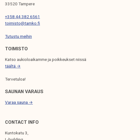
33520 Tampere
E
N
+358 44 382 6561
toimisto@tamko.fi
S
Tutustu meihin
E
L
TOIMISTO
A
Katso aukioloaikamme ja poikkeukset niissä
täältä →
U
S
Tervetuloa!
SAUNAN VARAUS
Varaa sauna →
CONTACT INFO
Kuntokatu 3,
L-building