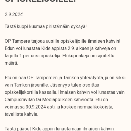
t
i
2.9.2024
k
o
Tästä kuppi kuumaa piristämään syksyä!
r
k
OP Tampere tarjoaa uusille opiskelijoille ilmaisen kahvin!
e
Edun voi lunastaa Kide.appista 2.9. alkaen ja kahveja on
a
tarjolla 1 per uusi opiskelija. Etukuponkeja on rajoitettu
k
määrä.
o
u
Etu on osa OP Tampereen ja Tamkon yhteistyötä, ja on siksi
l
vain Tamkon jäsenille. Jäsenyys tulee osoittaa
u
opiskelijakortilla kassalla. Ilmaisen kahvin voi lunastaa vain
n
Campusravitan tai Mediapoliksen kahviosta. Etu on
o
voimassa 30.9.2024 asti, ja koskee normaalikokoista,
p
tavallista kahvia.
i
s
Tästä pääset Kide.appiin lunastamaan ilmaisen kahvin: