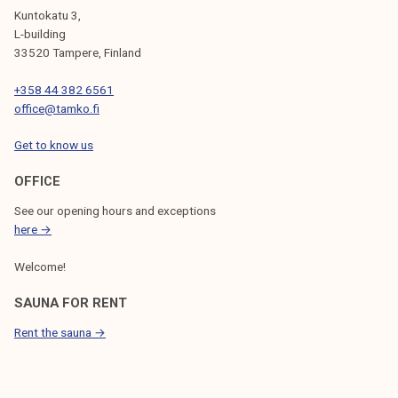
i
Kuntokatu 3,
l
L-building
l
33520 Tampere, Finland
e
+358 44 382 6561
!
office@tamko.fi
Get to know us
OFFICE
See our opening hours and exceptions
here →
Welcome!
SAUNA FOR RENT
Rent the sauna →