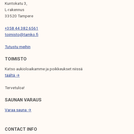
i
Kuntokatu 3,
k
u
L-rakennus
e
u
33520 Tampere
l
s
i
+358 44 382 6561
i
j
toimisto@tamko.fi
l
a
l
Tutustu meihin
k
e
u
TOIMISTO
o
n
p
Katso aukioloaikamme ja poikkeukset niissä
t
i
täältä →
a
s
Tervetuloa!
k
e
SAUNAN VARAUS
l
Varaa sauna →
i
j
o
CONTACT INFO