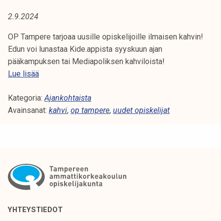
A
t
2.9.2024
i
:
k
OP Tampere tarjoaa uusille opiskelijoille ilmaisen kahvin!
K
o
Edun voi lunastaa Kide.appista syyskuun ajan
r
pääkampuksen tai Mediapoliksen kahviloista!
A
k
I
Lue lisää
e
H
l
a
Kategoria:
m
Ajankohtaista
V
k
Avainsanat:
a
kahvi
,
op tampere
,
uudet opiskelijat
o
i
I
u
n
l
e
u
n
n
k
o
a
p
h
i
v
YHTEYSTIEDOT
s