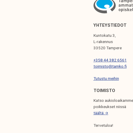
p
o
r
t
YHTEYSTIEDOT
a
Kuntokatu 3,
n
L-rakennus
t
33520 Tampere
p
+358 44 382 6561
a
toimisto@tamko.fi
r
t
Tutustu meihin
o
TOIMISTO
f
t
Katso aukioloaikamme
h
poikkeukset niissä
e
täältä →
a
Tervetuloa!
d