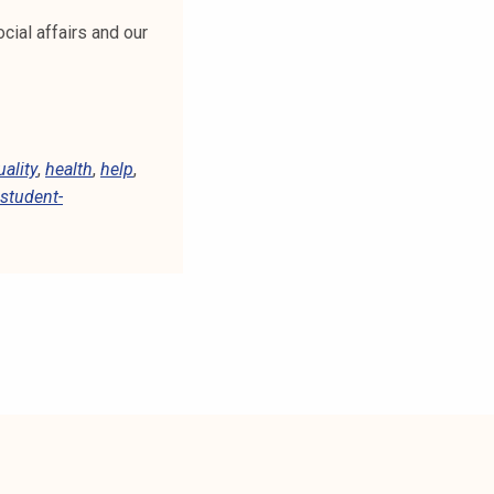
cial affairs and our
uality
,
health
,
help
,
student-