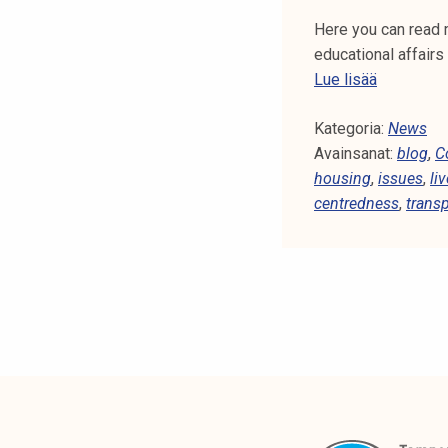
k
Here you can read m
e
educational affairs
l
S
Lue lisää
i
t
j
Kategoria:
u
News
a
Avainsanat:
d
blog
,
C
k
housing
,
e
issues
,
li
u
centredness
n
,
trans
n
t
t
s
a
a
r
e
a
n
i
m