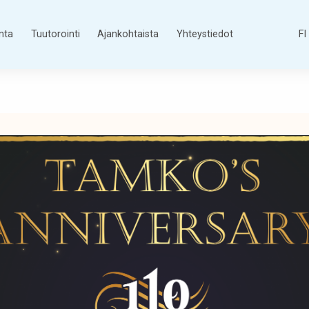
nta
Tuutorointi
Ajankohtaista
Yhteystiedot
FI