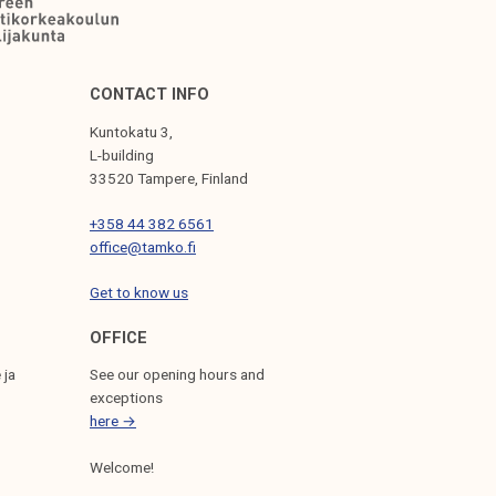
CONTACT INFO
Kuntokatu 3,
L-building
33520 Tampere, Finland
+358 44 382 6561
office@tamko.fi
Get to know us
OFFICE
 ja
See our opening hours and
exceptions
here →
Welcome!