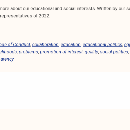
ore about our educational and social interests. Written by our so
 representatives of 2022.
ode of Conduct
,
collaboration
,
education
,
educational politics
,
eq
velihoods
,
problems
,
promotion of interest
,
quality
,
social politics
,
parency