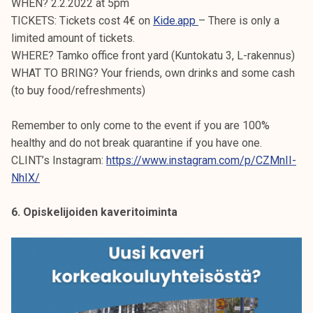
WHEN? 2.2.2022 at 5pm
TICKETS: Tickets cost 4€ on
Kide.app
– There is only a
limited amount of tickets.
WHERE? Tamko office front yard (Kuntokatu 3, L-rakennus)
WHAT TO BRING? Your friends, own drinks and some cash
(to buy food/refreshments)
Remember to only come to the event if you are 100%
healthy and do not break quarantine if you have one.
CLINT’s Instagram:
https://www.instagram.com/p/CZMnII-
NhIX/
6. Opiskelijoiden kaveritoiminta