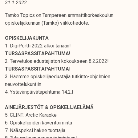
31.1.2022
t
i
Tamko Topics on Tampereen ammattikorkeakoulun
k
opiskelijakunnan (Tamko) viikkotiedote.
o
r
OPISKELIJAKUNTA
k
1. DigiPortti 2022 alkoi tänään!
e
TURSASPASSITAPAHTUMA!
a
2. Tervetuloa edustajiston kokoukseen 8.2.2022!
k
TURSASPASSITAPAHTUMA
!
o
3. Haemme opiskelijaedustajia tutkinto-ohjelmien
u
neuvottelukuntiin
l
4. Ystävänpäivätapahtuma 14.2.!
u
n
AINEJÄRJESTÖT & OPISKELIJAELÄMÄ
o
5. CLINT: Arctic Karaoke
p
6. Opiskelijoiden kaveritoiminta
i
7. Nääspeksi hakee tuottajia
s