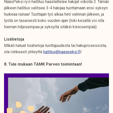
NääsPeksi ry:n hallitus haastattelee hakijat viikolla 3. Tämän
jälkeen hallitus valitsee 3-4 hakijaa tuottamaan ensi syksyn
huikeaa rainaa! Tuottajan työ alkaa heti valinnan jälkeen, ja
työtä on tasaisesti koko vuoden ajan (toki kesällä voi olla
hieman hiljaisempaa ja syksyllä sitäkin kiireisempää).
Lisätietoja
Mikäli haluat lisätietoja tuottajuudesta tai hakuprosessista,
ota rohkeasti yhteyttä
hallitus@naaspeksi.fi
!
8. Tule mukaan TAMK Parven toimintaan!