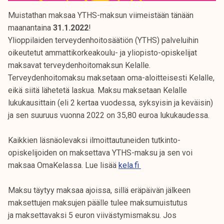
Muistathan maksaa YTHS-maksun viimeistään tänään
maanantaina
31.1.2022
!
Ylioppilaiden terveydenhoitosäätiön (YTHS) palveluihin
oikeutetut ammattikorkeakoulu- ja yliopisto-opiskelijat
maksavat terveydenhoitomaksun Kelalle.
Terveydenhoitomaksu maksetaan oma-aloitteisesti Kelalle,
eikä siitä lähetetä laskua. Maksu maksetaan Kelalle
lukukausittain (eli 2 kertaa vuodessa, syksyisin ja keväisin)
ja sen suuruus vuonna 2022 on 35,80 euroa lukukaudessa.
Kaikkien läsnäolevaksi ilmoittautuneiden tutkinto-
opiskelijoiden on maksettava YTHS-maksu ja sen voi
maksaa OmaKelassa. Lue lisää
kela.fi
Maksu täytyy maksaa ajoissa, sillä eräpäivän jälkeen
maksettujen maksujen päälle tulee maksumuistutus
ja maksettavaksi 5 euron viivästymismaksu. Jos