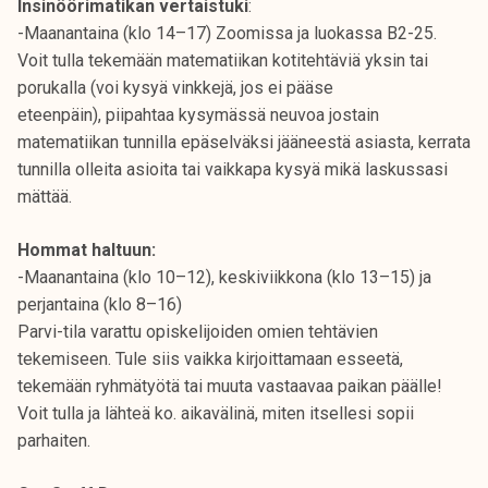
Insinöörimatikan vertaistuki
:
-Maanantaina (klo 14–17) Zoomissa ja luokassa B2-25.
Voit tulla tekemään matematiikan kotitehtäviä yksin tai
porukalla (voi kysyä vinkkejä, jos ei pääse
eteenpäin), piipahtaa kysymässä neuvoa jostain
matematiikan tunnilla epäselväksi jääneestä asiasta, kerrata
tunnilla olleita asioita tai vaikkapa kysyä mikä laskussasi
mättää.
Hommat haltuun:
-Maanantaina (klo 10–12), keskiviikkona (klo 13–15) ja
perjantaina (klo 8–16)
Parvi-tila varattu opiskelijoiden omien tehtävien
tekemiseen. Tule siis vaikka kirjoittamaan esseetä,
tekemään ryhmätyötä tai muuta vastaavaa paikan päälle!
Voit tulla ja lähteä ko. aikavälinä, miten itsellesi sopii
parhaiten.