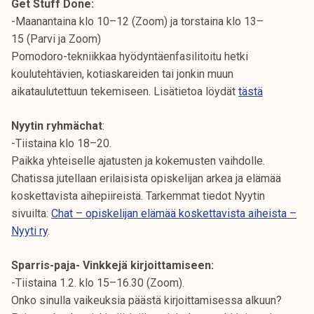
Get Stuff Done:
-Maanantaina klo 10–12 (Zoom) ja torstaina klo 13–
15 (Parvi ja Zoom)
Pomodoro-tekniikkaa hyödyntäenfasilitoitu hetki
koulutehtävien, kotiaskareiden tai jonkin muun
aikataulutettuun tekemiseen. Lisätietoa löydät
tästä
Nyytin ryhmächat
:
-Tiistaina klo 18–20.
Paikka yhteiselle ajatusten ja kokemusten vaihdolle.
Chatissa jutellaan erilaisista opiskelijan arkea ja elämää
koskettavista aihepiireistä. Tarkemmat tiedot Nyytin
sivuilta:
Chat – opiskelijan elämää koskettavista aiheista –
Nyyti ry
.
Sparris-paja- Vinkkejä kirjoittamiseen:
-Tiistaina 1.2. klo 15–16.30 (Zoom).
Onko sinulla vaikeuksia päästä kirjoittamisessa alkuun?