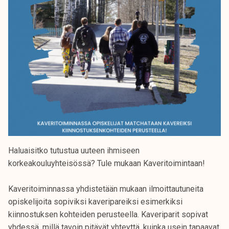
Haluaisitko tutustua uuteen ihmiseen
korkeakouluyhteisössä? Tule mukaan Kaveritoimintaan!
Kaveritoiminnassa yhdistetään mukaan ilmoittautuneita
opiskelijoita sopiviksi kaveripareiksi esimerkiksi
kiinnostuksen kohteiden perusteella. Kaveriparit sopivat
yhdessä, millä tavoin pitävät yhteyttä, kuinka usein tapaavat