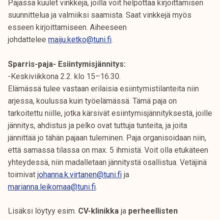
Pajassa kuulet vinkkejä, joilla voit helpottaa kirjoittamisen
suunnittelua ja valmiiksi saamista. Saat vinkkejä myös
esseen kirjoittamiseen. Aiheeseen
johdattelee
maiju.ketko@tuni.fi
.
Sparris-paja- Esiintymisjännitys:
-Keskiviikkona 2.2. klo 15–16.30.
Elämässä tulee vastaan erilaisia esiintymistilanteita niin
arjessa, koulussa kuin työelämässä. Tämä paja on
tarkoitettu niille, jotka kärsivät esiintymisjännityksestä, joille
jännitys, ahdistus ja pelko ovat tuttuja tunteita, ja joita
jännittää jo tähän pajaan tuleminen. Paja organisoidaan niin,
että samassa tilassa on max. 5 ihmistä. Voit olla etukäteen
yhteydessä, niin madalletaan jännitystä osallistua. Vetäjinä
toimivat
johanna.k.virtanen@tuni.fi
ja
marianna.leikomaa@tuni.fi
.
Lisäksi löytyy esim.
CV-klinikka
ja
perheellisten