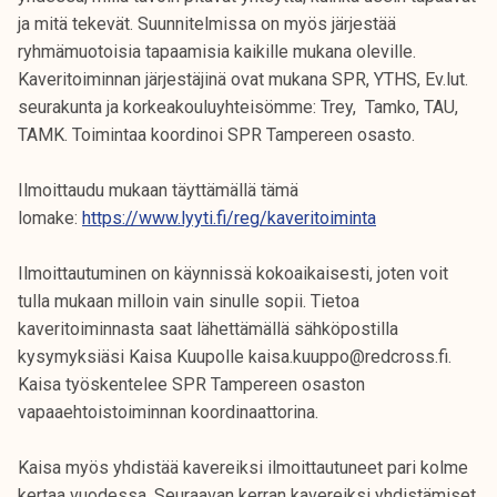
ja mitä tekevät. Suunnitelmissa on myös järjestää
ryhmämuotoisia tapaamisia kaikille mukana oleville.
Kaveritoiminnan järjestäjinä ovat mukana SPR, YTHS, Ev.lut.
seurakunta ja korkeakouluyhteisömme: Trey, Tamko, TAU,
TAMK. Toimintaa koordinoi SPR Tampereen osasto.
Ilmoittaudu mukaan täyttämällä tämä
lomake:
https://www.lyyti.fi/reg/kaveritoiminta
Ilmoittautuminen on käynnissä kokoaikaisesti, joten voit
tulla mukaan milloin vain sinulle sopii. Tietoa
kaveritoiminnasta saat lähettämällä sähköpostilla
kysymyksiäsi Kaisa Kuupolle kaisa.kuuppo@redcross.fi.
Kaisa työskentelee SPR Tampereen osaston
vapaaehtoistoiminnan koordinaattorina.
Kaisa myös yhdistää kavereiksi ilmoittautuneet pari kolme
kertaa vuodessa. Seuraavan kerran kavereiksi yhdistämiset