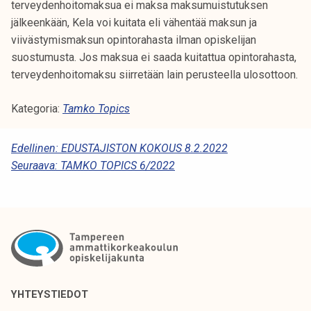
terveydenhoitomaksua ei maksa maksumuistutuksen
jälkeenkään, Kela voi kuitata eli vähentää maksun ja
viivästymismaksun opintorahasta ilman opiskelijan
suostumusta. Jos maksua ei saada kuitattua opintorahasta,
terveydenhoitomaksu siirretään lain perusteella ulosottoon.
Kategoria:
Tamko Topics
A
Edellinen:
EDUSTAJISTON KOKOUS 8.2.2022
Seuraava:
TAMKO TOPICS 6/2022
R
T
I
K
K
E
YHTEYSTIEDOT
L