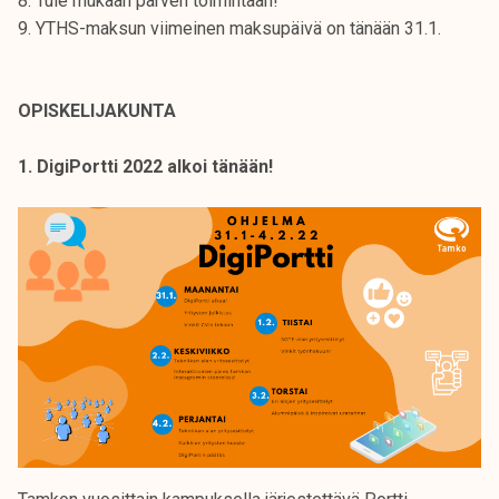
8. Tule mukaan parven toimintaan!
k
9. YTHS-maksun viimeinen maksupäivä on tänään 31.1.
e
l
i
OPISKELIJAKUNTA
j
a
1. DigiPortti 2022 alkoi tänään!
k
u
n
t
a