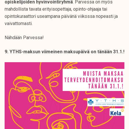
opiskelijoiden hyvinvointiryhmä
. Parvessa on myös
mahdollista tavata erityisopettaja, opinto-ohjaaja tai
opintokuraattori useampana päivänä viikossa nopeasti ja
vaivattomasti.
Nähdään Parvessa!
9. YTHS-maksun viimeinen maksupäivä on tänään 31.1.!