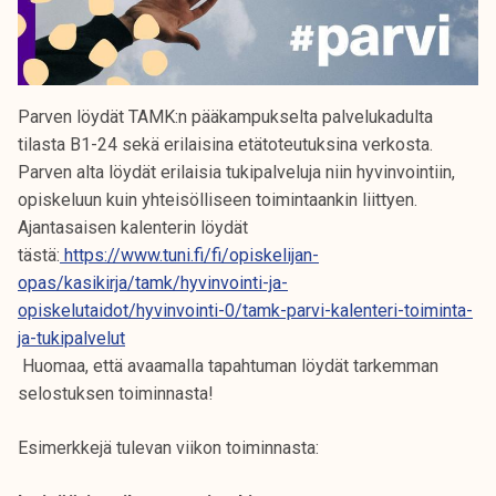
Parven löydät TAMK:n pääkampukselta palvelukadulta
tilasta B1-24 sekä erilaisina etätoteutuksina verkosta.
Parven alta löydät erilaisia tukipalveluja niin hyvinvointiin,
opiskeluun kuin yhteisölliseen toimintaankin liittyen.
Ajantasaisen kalenterin löydät
tästä:
https://www.tuni.fi/fi/opiskelijan-
opas/kasikirja/tamk/hyvinvointi-ja-
opiskelutaidot/hyvinvointi-0/tamk-parvi-kalenteri-toiminta-
ja-tukipalvelut
Huomaa, että avaamalla tapahtuman löydät tarkemman
selostuksen toiminnasta!
Esimerkkejä tulevan viikon toiminnasta: