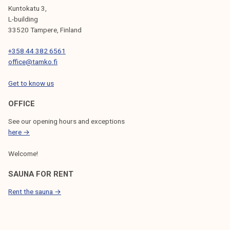
Kuntokatu 3,
L-building
33520 Tampere, Finland
+358 44 382 6561
office@tamko.fi
Get to know us
OFFICE
See our opening hours and exceptions
here →
Welcome!
SAUNA FOR RENT
Rent the sauna →