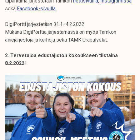
tapahtuma järjestetään Tamkon
nettisivuilla
,
Instagramissa
sekä
Facebook-sivuilla
.
DigiPortti järjestetään 31.1.-4.2.2022.
Mukana DigiPorttia järjestämässä on myös Tamkon
ainejärjestöjä ja kerhoja sekä TAMK Urapalvelut.
2. Tervetuloa edustajiston kokoukseen tiistaina
8.2.2022!