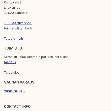
Kuntokatu 3,
I
L-rakennus
33520 Tampere
E
N
+358 44 382 6561
toimisto@tamko.fi
S
Tutustu meihin
E
L
TOIMISTO
A
Katso aukioloaikamme ja poikkeukset niissä
täältä →
U
S
Tervetuloa!
SAUNAN VARAUS
Varaa sauna →
CONTACT INFO