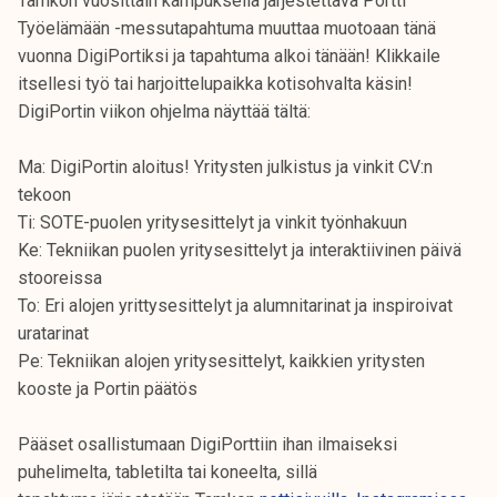
Tamkon vuosittain kampuksella järjestettävä Portti
Työelämään -messutapahtuma muuttaa muotoaan tänä
vuonna DigiPortiksi ja tapahtuma alkoi tänään! Klikkaile
itsellesi työ tai harjoittelupaikka kotisohvalta käsin!
DigiPortin viikon ohjelma näyttää tältä:
Ma: DigiPortin aloitus! Yritysten julkistus ja vinkit CV:n
tekoon
Ti: SOTE-puolen yritysesittelyt ja vinkit työnhakuun
Ke: Tekniikan puolen yritysesittelyt ja interaktiivinen päivä
stooreissa
To: Eri alojen yrittysesittelyt ja alumnitarinat ja inspiroivat
uratarinat
Pe: Tekniikan alojen yritysesittelyt, kaikkien yritysten
kooste ja Portin päätös
Pääset osallistumaan DigiPorttiin ihan ilmaiseksi
puhelimelta, tabletilta tai koneelta, sillä