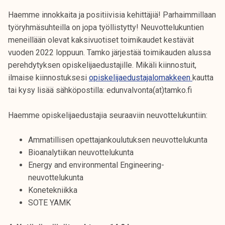
Haemme innokkaita ja positiivisia kehittäjiä! Parhaimmillaan
työryhmäsuhteilla on jopa työllistytty! Neuvottelukuntien
meneillään olevat kaksivuotiset toimikaudet kestävät
vuoden 2022 loppuun. Tamko järjestää toimikauden alussa
perehdytyksen opiskelijaedustajille. Mikäli kiinnostuit,
ilmaise kiinnostuksesi
opiskelijaedustajalomakkeen
kautta
tai kysy lisää sähköpostilla: edunvalvonta(at)tamko.fi
Haemme opiskelijaedustajia seuraaviin neuvottelukuntiin:
Ammatillisen opettajankoulutuksen neuvottelukunta
Bioanalytiikan neuvottelukunta
Energy and environmental Engineering-
neuvottelukunta
Konetekniikka
SOTE YAMK