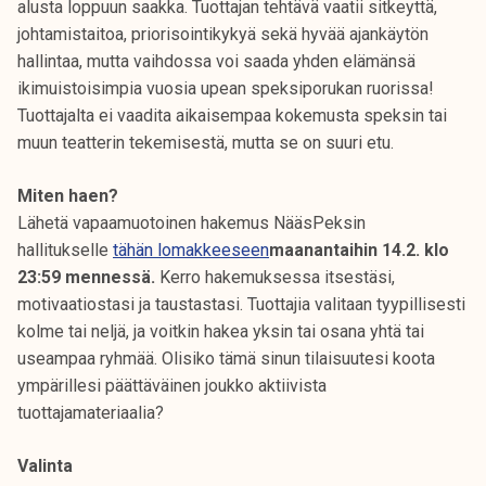
alusta loppuun saakka. Tuottajan tehtävä vaatii sitkeyttä,
johtamistaitoa, priorisointikykyä sekä hyvää ajankäytön
hallintaa, mutta vaihdossa voi saada yhden elämänsä
ikimuistoisimpia vuosia upean speksiporukan ruorissa!
Tuottajalta ei vaadita aikaisempaa kokemusta speksin tai
muun teatterin tekemisestä, mutta se on suuri etu.
Miten haen?
Lähetä vapaamuotoinen hakemus NääsPeksin
hallitukselle
tähän lomakkeeseen
maanantaihin 14.2. klo
23:59 mennessä.
Kerro hakemuksessa itsestäsi,
motivaatiostasi ja taustastasi. Tuottajia valitaan tyypillisesti
kolme tai neljä, ja voitkin hakea yksin tai osana yhtä tai
useampaa ryhmää. Olisiko tämä sinun tilaisuutesi koota
ympärillesi päättäväinen joukko aktiivista
tuottajamateriaalia?
Valinta