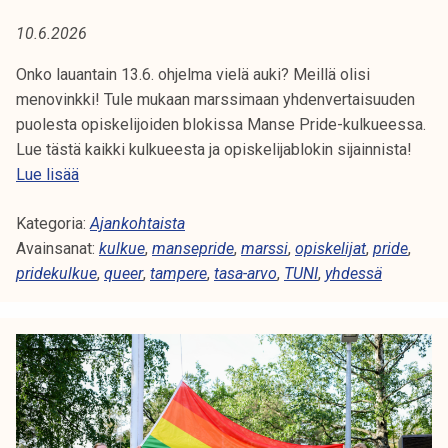
A
t
10.6.2026
i
:
k
Onko lauantain 13.6. ohjelma vielä auki? Meillä olisi
Y
o
menovinkki! Tule mukaan marssimaan yhdenvertaisuuden
r
puolesta opiskelijoiden blokissa Manse Pride-kulkueessa.
H
k
Lue tästä kaikki kulkueesta ja opiskelijablokin sijainnista!
e
D
O
Lue lisää
a
p
E
k
Kategoria:
i
Ajankohtaista
o
Avainsanat:
s
kulkue
,
mansepride
,
marssi
,
opiskelijat
,
pride
,
S
u
pridekulkue
k
,
queer
,
tampere
,
tasa-arvo
,
TUNI
,
yhdessä
l
S
e
u
l
Ä
n
i
o
j
p
a
i
t
s