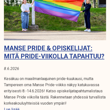
m
k
a
e
n
l
s
i
e
j
p
a
r
k
i
MANSE PRIDE & OPISKELIJAT:
u
d
n
MITÄ PRIDE-VIIKOLLA TAPAHTUU?
e
t
-
a
k
8.6.2026
u
Kesäkuu on maailmanlaajuinen pride-kuukausi, mutta
l
Tampereen oma Manse Pride-viikko näkyy katukuvassa
k
erityisesti 8.-14.6.2026! Katso opiskelijatapahtumalistaus
u
Manse Pride viikolla tästä. Rakennetaan yhdessä turvallista
e
korkeakouluyhteisöä vuoden ympäri!
e
M
Lue lisää