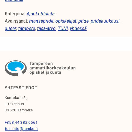
s
a
s
Kategoria:
n
Ajankohtaista
a
Avainsanat:
s
mansepride
,
opiskelijat
,
pride
,
pridekuukausi
,
1
queer
,
tampere
e
,
tasa-arvo
,
TUNI
,
yhdessä
3
P
.
r
6
i
.
d
e
&
o
p
YHTEYSTIEDOT
i
Kuntokatu 3,
s
L-rakennus
k
33520 Tampere
e
+358 44 382 6561
l
toimisto@tamko.fi
i