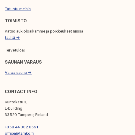
j
Tutustu meihin
a
TOIMISTO
t
:
Katso aukioloaikamme ja poikkeukset niissä
m
täältä →
i
Tervetuloa!
t
ä
SAUNAN VARAUS
P
Varaa sauna →
r
i
d
CONTACT INFO
e
Kuntokatu 3,
-
L-building
v
33520 Tampere, Finland
i
+358 44 382 6561
i
office@tamko.fi