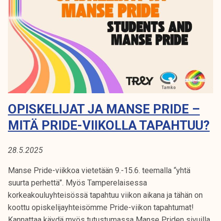
A
k
e
e
&
U
l
o
i
S
p
j
i
I
a
s
k
k
u
e
OPISKELIJAT JA MANSE PRIDE –
n
l
t
i
MITÄ PRIDE-VIIKOLLA TAPAHTUU?
a
j
a
28.5.2025
t
:
Manse Pride-viikkoa vietetään 9.-15.6. teemalla “yhtä
m
suurta perhettä”. Myös Tamperelaisessa
i
korkeakouluyhteisössä tapahtuu viikon aikana ja tähän on
t
koottu opiskelijayhteisömme Pride-viikon tapahtumat!
ä
Kannattaa käydä myös tutustumassa Manse Priden sivuilla