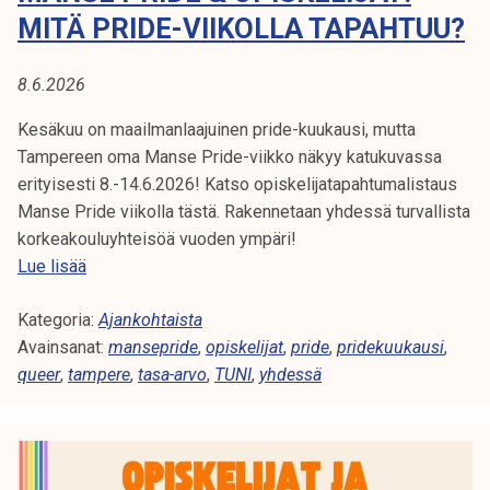
A
t
MITÄ PRIDE-VIIKOLLA TAPAHTUU?
i
:
k
8.6.2026
P
o
r
Kesäkuu on maailmanlaajuinen pride-kuukausi, mutta
R
k
Tampereen oma Manse Pride-viikko näkyy katukuvassa
e
erityisesti 8.-14.6.2026! Katso opiskelijatapahtumalistaus
I
a
Manse Pride viikolla tästä. Rakennetaan yhdessä turvallista
D
k
korkeakouluyhteisöä vuoden ympäri!
o
M
Lue lisää
E
u
a
l
Kategoria:
n
Ajankohtaista
K
u
Avainsanat:
s
mansepride
,
opiskelijat
,
pride
,
pridekuukausi
,
U
n
queer
,
tampere
e
,
tasa-arvo
,
TUNI
,
yhdessä
o
P
U
p
r
i
K
i
s
d