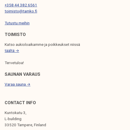
+358 44 382 6561
h
e
toimisto@tamko.fi
t
P
u
r
Tutustu meihin
u
i
TOIMISTO
?
d
e
Katso aukioloaikamme ja poikkeukset niissä
–
täältä →
m
Tervetuloa!
i
t
SAUNAN VARAUS
ä
Varaa sauna →
P
r
i
CONTACT INFO
d
Kuntokatu 3,
e
L-building
-
33520 Tampere, Finland