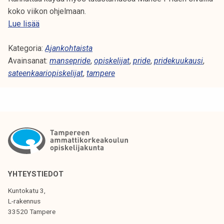
P
koko viikon ohjelmaan.
r
O
Lue lisää
i
p
d
Kategoria:
i
Ajankohtaista
e
Avainsanat:
s
mansepride
,
opiskelijat
,
pride
,
pridekuukausi
,
-
sateenkaariopiskelijat
k
,
tampere
v
e
i
l
i
i
k
j
o
a
l
t
l
j
a
a
YHTEYSTIEDOT
t
M
Kuntokatu 3,
a
a
L-rakennus
p
n
33520 Tampere
a
s