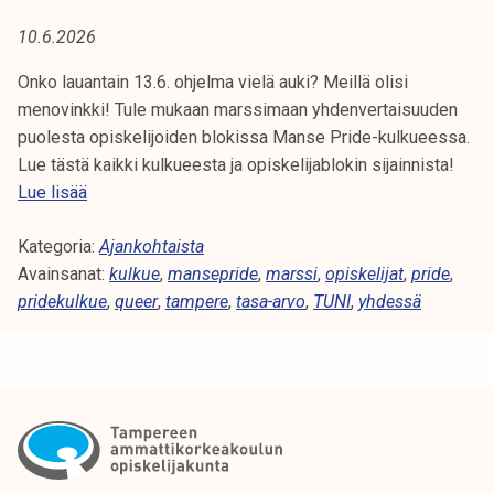
A
t
10.6.2026
i
:
k
Onko lauantain 13.6. ohjelma vielä auki? Meillä olisi
M
o
menovinkki! Tule mukaan marssimaan yhdenvertaisuuden
r
puolesta opiskelijoiden blokissa Manse Pride-kulkueessa.
A
k
Lue tästä kaikki kulkueesta ja opiskelijablokin sijainnista!
e
R
O
Lue lisää
a
p
S
k
Kategoria:
i
Ajankohtaista
o
Avainsanat:
s
kulkue
,
mansepride
,
marssi
,
opiskelijat
,
pride
,
S
u
pridekulkue
k
,
queer
,
tampere
,
tasa-arvo
,
TUNI
,
yhdessä
l
I
e
u
l
n
i
o
j
p
a
i
t
s