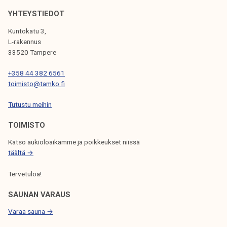
m
k
a
YHTEYSTIEDOT
e
n
Kuntokatu 3,
l
s
L-rakennus
i
e
33520 Tampere
j
p
a
+358 44 382 6561
r
k
toimisto@tamko.fi
i
u
d
Tutustu meihin
n
e
t
TOIMISTO
-
a
k
Katso aukioloaikamme ja poikkeukset niissä
u
täältä →
l
Tervetuloa!
k
u
SAUNAN VARAUS
e
Varaa sauna →
e