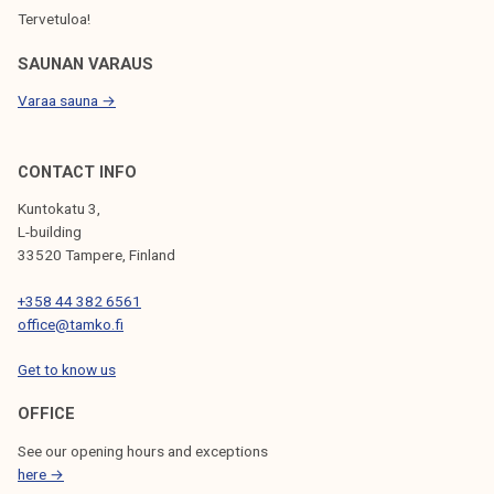
Tervetuloa!
SAUNAN VARAUS
Varaa sauna →
CONTACT INFO
Kuntokatu 3,
L-building
33520 Tampere, Finland
+358 44 382 6561
office@tamko.fi
Get to know us
OFFICE
See our opening hours and exceptions
here →