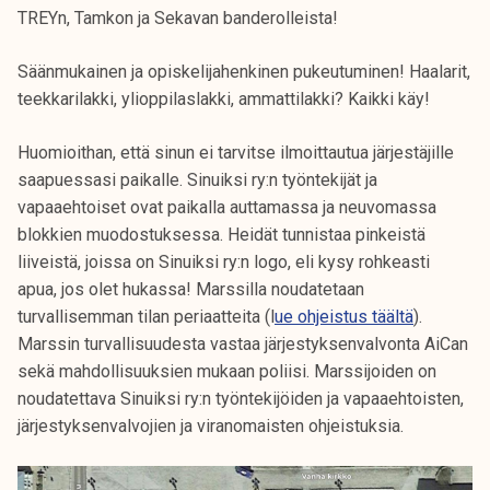
k
TREYn, Tamkon ja Sekavan banderolleista!
e
l
Säänmukainen ja opiskelijahenkinen pukeutuminen! Haalarit,
i
teekkarilakki, ylioppilaslakki, ammattilakki? Kaikki käy!
j
Huomioithan, että sinun ei tarvitse ilmoittautua järjestäjille
a
saapuessasi paikalle. Sinuiksi ry:n työntekijät ja
k
vapaaehtoiset ovat paikalla auttamassa ja neuvomassa
u
blokkien muodostuksessa. Heidät tunnistaa pinkeistä
n
liiveistä, joissa on Sinuiksi ry:n logo, eli kysy rohkeasti
t
apua, jos olet hukassa! Marssilla noudatetaan
a
turvallisemman tilan periaatteita (l
ue ohjeistus täältä
).
Marssin turvallisuudesta vastaa järjestyksenvalvonta AiCan
sekä mahdollisuuksien mukaan poliisi. Marssijoiden on
noudatettava Sinuiksi ry:n työntekijöiden ja vapaaehtoisten,
järjestyksenvalvojien ja viranomaisten ohjeistuksia.