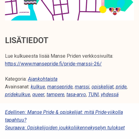
LISÄTIEDOT
Lue kulkueesta lisää Manse Priden verkkosivuilta:
https://www.mansepride.fi/pride-marssi-26/
Kategoria:
Ajankohtaista
Avainsanat:
kulkue
,
mansepride
,
marssi
,
opiskelijat
,
pride
,
pridekulkue
,
queer
,
tampere
,
tasa-arvo
,
TUNI
,
yhdessä
A
Edellinen:
Manse Pride & opiskelijat: mitä Pride-viikolla
tapahtuu?
R
Seuraava:
Opiskelijoiden joukkoliikennekyselyn tulokset
T