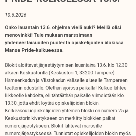
t
i
10.6.2026
k
o
Onko lauantain 13.6. ohjelma vielä auki? Meillä olisi
r
menovinkki! Tule mukaan marssimaan
k
yhdenvertaisuuden puolesta opiskelijoiden blokissa
e
Manse Pride-kulkueessa.
a
k
Blokit aloittavat järjestäytymisen lauantaina 13.6. klo 12.30
o
alkaen Keskustorilla (Keskustori 1, 33200 Tampere)
u
Hämeenkadun ja Viistokadun väliselle alueelle Tampereen
l
teatterin edustalle. Olethan ajoissa paikalla! Kulkue lähtee
u
liikkeelle kahdelta, eli tähtääthän paikalle viimeistään klo.
n
13.30, jotta ehdit löytää opiskelijoiden blokin.
o
Korkeakouluopiskelijoiden yhteinen blokki on numero 25 ja
p
Keskustorin kivetykseen on merkitty blokkien paikat
i
numerojärjestykseen. Blokit lähtevät marssille
s
numerojärjestyksessä. Tunnistat opiskelijoiden blokin myös