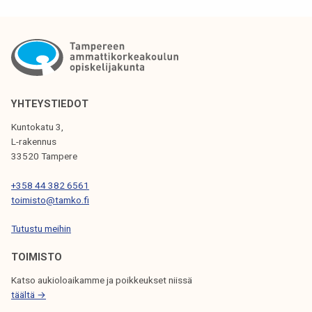
I
K
K
E
L
YHTEYSTIEDOT
I
Kuntokatu 3,
L-rakennus
E
33520 Tampere
N
+358 44 382 6561
S
toimisto@tamko.fi
E
Tutustu meihin
L
TOIMISTO
A
Katso aukioloaikamme ja poikkeukset niissä
U
täältä →
S