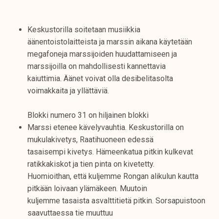
Keskustorilla soitetaan musiikkia
äänentoistolaitteista ja marssin aikana käytetään
megafoneja marssijoiden huudattamiseen ja
marssijoilla on mahdollisesti kannettavia
kaiuttimia. Äänet voivat olla desibelitasolta
voimakkaita ja yllättäviä.
Blokki numero 31 on hiljainen blokki
Marssi etenee kävelyvauhtia. Keskustorilla on
mukulakivetys, Raatihuoneen edessä
tasaisempi kivetys. Hämeenkatua pitkin kulkevat
ratikkakiskot ja tien pinta on kivetetty.
Huomioithan, että kuljemme Rongan alikulun kautta
pitkään loivaan ylämäkeen. Muutoin
kuljemme tasaista asvalttitietä pitkin. Sorsapuistoon
saavuttaessa tie muuttuu