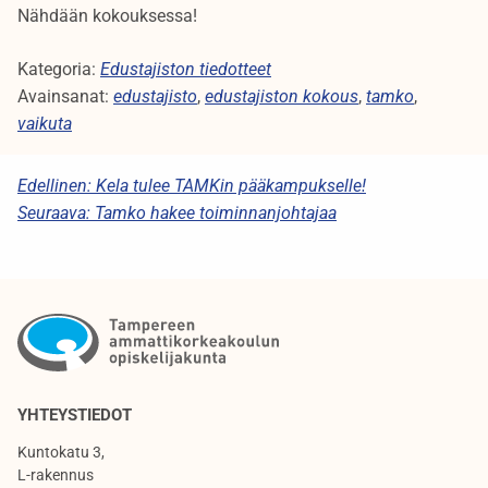
Nähdään kokouksessa!
Kategoria:
Edustajiston tiedotteet
Avainsanat:
edustajisto
,
edustajiston kokous
,
tamko
,
vaikuta
Edellinen:
Kela tulee TAMKin pääkampukselle!
Seuraava:
Tamko hakee toiminnanjohtajaa
YHTEYSTIEDOT
Kuntokatu 3,
L-rakennus