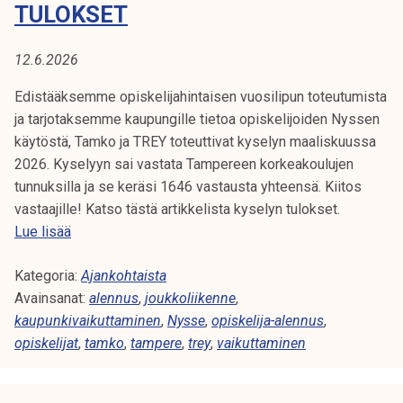
A
TULOKSET
t
i
:
k
12.6.2026
N
o
Edistääksemme opiskelijahintaisen vuosilipun toteutumista
r
Y
ja tarjotaksemme kaupungille tietoa opiskelijoiden Nyssen
k
käytöstä, Tamko ja TREY toteuttivat kyselyn maaliskuussa
e
S
2026. Kyselyyn sai vastata Tampereen korkeakoulujen
a
tunnuksilla ja se keräsi 1646 vastausta yhteensä. Kiitos
S
k
vastaajille! Katso tästä artikkelista kyselyn tulokset.
o
E
O
Lue lisää
u
p
l
Kategoria:
i
Ajankohtaista
u
Avainsanat:
s
alennus
,
joukkoliikenne
,
n
kaupunkivaikuttaminen
k
,
Nysse
,
opiskelija-alennus
,
o
opiskelijat
e
,
tamko
,
tampere
,
trey
,
vaikuttaminen
p
l
i
i
s