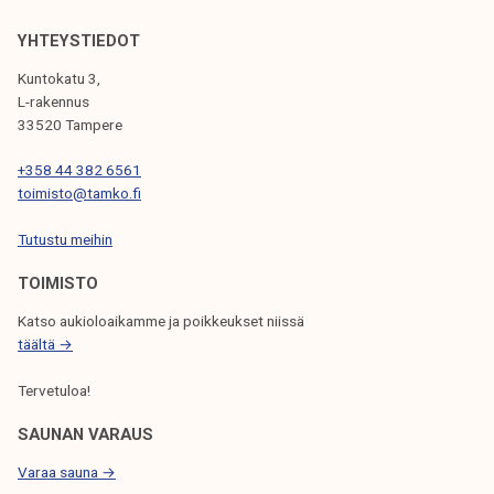
n
m
e
i
YHTEYSTIEDOT
k
t
Kuntokatu 3,
y
e
L-rakennus
s
n
33520 Tampere
e
h
+358 44 382 6561
l
a
toimisto@tamko.fi
y
l
n
u
Tutustu meihin
t
a
TOIMISTO
u
i
l
s
Katso aukioloaikamme ja poikkeukset niissä
o
i
täältä →
k
t
Tervetuloa!
s
a
e
s
SAUNAN VARAUS
t
u
Varaa sauna →
a