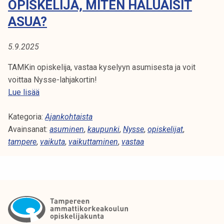
OPISKELIJA, MITEN HALUAISIT
j
k
o
ASUA?
e
i
l
d
i
5.9.2025
e
j
n
TAMKin opiskelija, vastaa kyselyyn asumisesta ja voit
a
j
voittaa Nysse-lahjakortin!
k
o
O
Lue lisää
u
u
p
n
k
Kategoria:
i
Ajankohtaista
t
k
Avainsanat:
s
asuminen
,
kaupunki
,
Nysse
,
opiskelijat
,
a
o
tampere
,
k
vaikuta
,
vaikuttaminen
,
vastaa
l
e
i
l
i
i
k
j
e
a
n
,