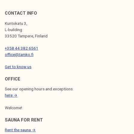
?
CONTACT INFO
Kuntokatu 3,
L-building
33520 Tampere, Finland
+358 44 382 6561
office@tamko.fi
Get to know us
OFFICE
See our opening hours and exceptions
here →
Welcome!
SAUNA FOR RENT
Rent the sauna →