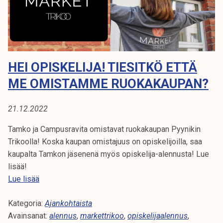
K
D
k
i
e
O
d
l
y
i
O
o
j
HEI OPISKELIJA! TIESITKÖ ETTÄ
u
a
k
ME OMISTAMME RUOKAKAUPAN?
k
n
u
o
n
21.12.2022
w
t
t
Tamko ja Campusravita omistavat ruokakaupan Pyynikin
a
h
Trikoolla! Koska kaupan omistajuus on opiskelijoilla, saa
a
kaupalta Tamkon jäsenenä myös opiskelija-alennusta! Lue
t
lisää!
w
H
Lue lisää
e
e
o
Kategoria:
i
Ajankohtaista
w
Avainsanat:
o
alennus
,
markettrikoo
,
opiskelijaalennus
,