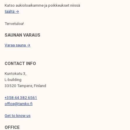
e
Katso aukioloaikamme ja poikkeukset niissä
t
täältä →
t
Tervetuloa!
ä
m
SAUNAN VARAUS
e
Varaa sauna →
o
m
i
CONTACT INFO
s
Kuntokatu 3,
t
L-building
a
33520 Tampere, Finland
m
+358 44 382 6561
m
office@tamko.fi
e
r
Get to know us
u
o
OFFICE