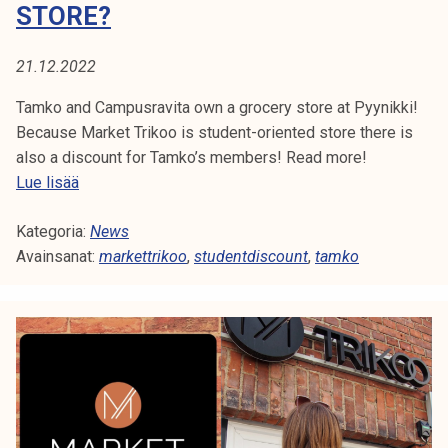
A
STORE?
t
i
:
k
21.12.2022
M
o
Tamko and Campusravita own a grocery store at Pyynikki!
r
A
Because Market Trikoo is student-oriented store there is
k
also a discount for Tamko’s members! Read more!
e
R
H
Lue lisää
a
e
K
k
Kategoria:
y
News
o
E
Avainsanat:
s
markettrikoo
,
studentdiscount
,
tamko
u
t
l
T
u
u
d
T
n
e
o
R
n
p
t
i
I
!
s