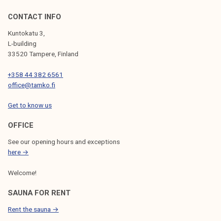
m
i
CONTACT INFO
s
Kuntokatu 3,
t
L-building
a
33520 Tampere, Finland
m
+358 44 382 6561
m
office@tamko.fi
e
r
Get to know us
u
o
OFFICE
k
See our opening hours and exceptions
a
here →
k
Welcome!
a
u
SAUNA FOR RENT
p
Rent the sauna →
a