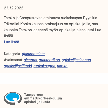
A
t
21.12.2022
i
:
k
Tamko ja Campusravita omistavat ruokakaupan Pyynikin
R
o
Trikoolla! Koska kaupan omistajuus on opiskelijoilla, saa
r
kaupalta Tamkon jäsenenä myös opiskelija-alennusta! Lue
U
k
lisää!
e
O
H
Lue lisää
a
e
K
k
Kategoria:
i
Ajankohtaista
o
Avainsanat:
o
alennus
,
markettrikoo
,
opiskelijaalennus
,
A
u
opiskelijaelämää
p
,
ruokakauppa
,
tamko
l
K
i
u
s
A
n
k
o
e
U
p
l
i
P
i
s