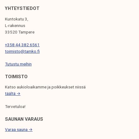
j
P
k
a
YHTEYSTIEDOT
e
A
!
Kuntokatu 3,
l
T
L-rakennus
i
i
33520 Tampere
j
e
a
+358 44 382 6561
s
k
toimisto@tamko.fi
i
u
t
Tutustu meihin
n
k
t
TOIMISTO
ö
a
e
Katso aukioloaikamme ja poikkeukset niissä
t
täältä →
t
Tervetuloa!
ä
m
SAUNAN VARAUS
e
Varaa sauna →
o