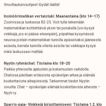
Ilmoittautumisohjeet löydät täältä!
Insinöörimatikan vertaistuki: Maanantaina (klo 14–17)
Zoomissa ja luokassa B2-25. Voit tulla tekemään
matematiikan kotitehtäviä yksin tai porukalla (voi kysyä
vinkkejä, jos ei pääse eteenpäin), piipahtaa kysymässä
neuvoa jostain matematiikan tunnilla epäselväksi jääneestä
asiasta, kerrata tunnilla olleita asioita tai vaikkapa kysyä
mikä laskussasi mättää.
Nyytin ryhmächat: Tiistaina klo 18–20
Paikka yhteiselle ajatusten ja kokemusten vaihdolle.
Chatissa jutellaan erilaisista opiskelijan arkea ja elämää
koskettavista aihepiireistä. Tarkemmat tiedot Nyytin
sivuilta: Chat – opiskelijan elämää koskettavista aiheista –
Nyyti ry. .
Sparris-paja- Vinkkejä kirjoittamiseen: Tiistaina 1.2. klo