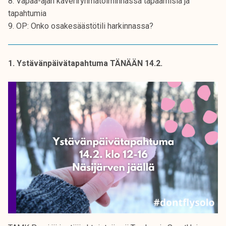
8. Vapaa-ajan kaveriryhmätoiminnassa tapaamisia ja
k
tapahtumia
e
9. OP: Onko osakesäästötili harkinnassa?
l
i
j
1. Ystävänpäivätapahtuma TÄNÄÄN 14.2.
a
k
u
n
t
a