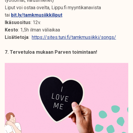
työttömät, varusmiehet)
Liput voi ostaa ovelta, Lippu.fi myyntikanavista
tai
bit.ly/tamkmusiikkiliput
Ikäsuositus
: 12v.
Kesto
: 1,5h ilman väliaikaa
Lisätietoja
:
https://sites.tuni.fi/tamkmusiikki/songs/
7. Tervetuloa mukaan Parven toimintaan!