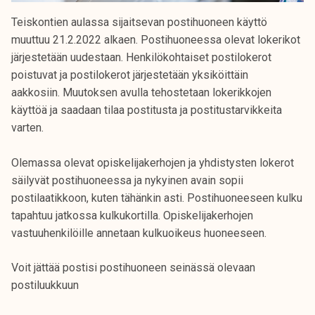
Teiskontien aulassa sijaitsevan postihuoneen käyttö
muuttuu 21.2.2022 alkaen. Postihuoneessa olevat lokerikot
järjestetään uudestaan. Henkilökohtaiset postilokerot
poistuvat ja postilokerot järjestetään yksiköittäin
aakkosiin. Muutoksen avulla tehostetaan lokerikkojen
käyttöä ja saadaan tilaa postitusta ja postitustarvikkeita
varten.
Olemassa olevat opiskelijakerhojen ja yhdistysten lokerot
säilyvät postihuoneessa ja nykyinen avain sopii
postilaatikkoon, kuten tähänkin asti. Postihuoneeseen kulku
tapahtuu jatkossa kulkukortilla. Opiskelijakerhojen
vastuuhenkilöille annetaan kulkuoikeus huoneeseen.
Voit jättää postisi postihuoneen seinässä olevaan
postiluukkuun