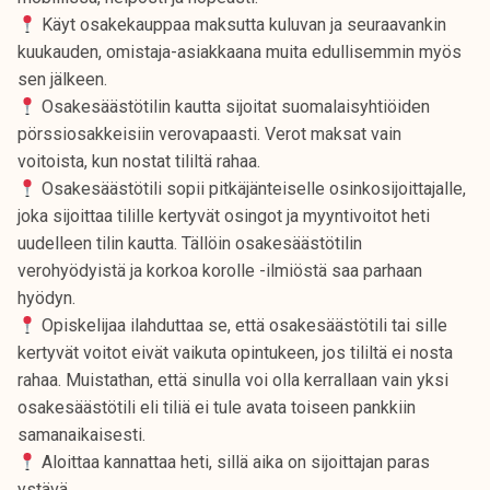
Käyt osakekauppaa maksutta kuluvan ja seuraavankin
kuukauden, omistaja-asiakkaana muita edullisemmin myös
sen jälkeen.
Osakesäästötilin kautta sijoitat suomalaisyhtiöiden
pörssiosakkeisiin verovapaasti. Verot maksat vain
voitoista, kun nostat tililtä rahaa.
Osakesäästötili sopii pitkäjänteiselle osinkosijoittajalle,
joka sijoittaa tilille kertyvät osingot ja myyntivoitot heti
uudelleen tilin kautta. Tällöin osakesäästötilin
verohyödyistä ja korkoa korolle -ilmiöstä saa parhaan
hyödyn.
Opiskelijaa ilahduttaa se, että osakesäästötili tai sille
kertyvät voitot eivät vaikuta opintukeen, jos tililtä ei nosta
rahaa. Muistathan, että sinulla voi olla kerrallaan vain yksi
osakesäästötili eli tiliä ei tule avata toiseen pankkiin
samanaikaisesti.
Aloittaa kannattaa heti, sillä aika on sijoittajan paras
ystävä.