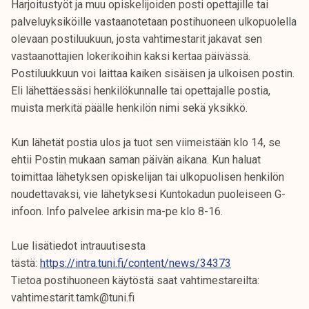
Harjoitustyöt ja muu opiskelijoiden posti opettajille tai
palveluyksiköille vastaanotetaan postihuoneen ulkopuolella
olevaan postiluukuun, josta vahtimestarit jakavat sen
vastaanottajien lokerikoihin kaksi kertaa päivässä.
Postiluukkuun voi laittaa kaiken sisäisen ja ulkoisen postin.
Eli lähettäessäsi henkilökunnalle tai opettajalle postia,
muista merkitä päälle henkilön nimi sekä yksikkö.
Kun lähetät postia ulos ja tuot sen viimeistään klo 14, se
ehtii Postin mukaan saman päivän aikana. Kun haluat
toimittaa lähetyksen opiskelijan tai ulkopuolisen henkilön
noudettavaksi, vie lähetyksesi Kuntokadun puoleiseen G-
infoon. Info palvelee arkisin ma-pe klo 8-16.
Lue lisätiedot intrauutisesta
tästä:
https://intra.tuni.fi/content/news/34373
Tietoa postihuoneen käytöstä saat vahtimestareilta:
vahtimestarit.tamk@tuni.fi