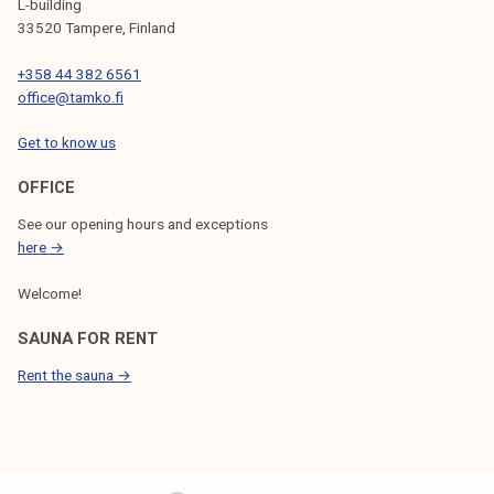
L-building
33520 Tampere, Finland
+358 44 382 6561
office@tamko.fi
Get to know us
OFFICE
See our opening hours and exceptions
here →
Welcome!
SAUNA FOR RENT
Rent the sauna →