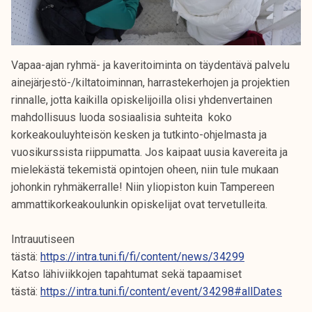
Vapaa-ajan ryhmä- ja kaveritoiminta on täydentävä palvelu
ainejärjestö-/kiltatoiminnan, harrastekerhojen ja projektien
rinnalle, jotta kaikilla opiskelijoilla olisi yhdenvertainen
mahdollisuus luoda sosiaalisia suhteita koko
korkeakouluyhteisön kesken ja tutkinto-ohjelmasta ja
vuosikurssista riippumatta. Jos kaipaat uusia kavereita ja
mielekästä tekemistä opintojen oheen, niin tule mukaan
johonkin ryhmäkerralle! Niin yliopiston kuin Tampereen
ammattikorkeakoulunkin opiskelijat ovat tervetulleita.
Intrauutiseen
tästä:
https://intra.tuni.fi/fi/content/news/34299
Katso lähiviikkojen tapahtumat sekä tapaamiset
tästä:
https://intra.tuni.fi/content/event/34298#allDates