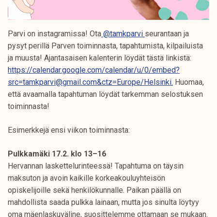
Parvi on instagramissa! Ota
@tamkparvi
seurantaan ja
pysyt perillä Parven toiminnasta, tapahtumista, kilpailuista
ja muusta! Ajantasaisen kalenterin löydät tästä linkistä:
https://calendar.google.com/calendar/u/0/embed?
src=tamkparvi@gmail.com&ctz=Europe/Helsinki.
Huomaa,
että avaamalla tapahtuman löydät tarkemman selostuksen
toiminnasta!
Esimerkkejä ensi viikon toiminnasta:
Pulkkamäki 17.2. klo 13–16
Hervannan laskettelurinteessä! Tapahtuma on täysin
maksuton ja avoin kaikille korkeakouluyhteisön
opiskelijoille sekä henkilökunnalle. Paikan päällä on
mahdollista saada pulkka lainaan, mutta jos sinulta löytyy
oma mäenlaskuväline, suosittelemme ottamaan se mukaan.