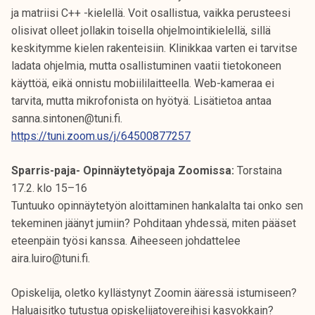
ja matriisi C++ -kielellä. Voit osallistua, vaikka perusteesi
olisivat olleet jollakin toisella ohjelmointikielellä, sillä
keskitymme kielen rakenteisiin. Klinikkaa varten ei tarvitse
ladata ohjelmia, mutta osallistuminen vaatii tietokoneen
käyttöä, eikä onnistu mobiililaitteella. Web-kameraa ei
tarvita, mutta mikrofonista on hyötyä. Lisätietoa antaa
sanna.sintonen@tuni.fi.
https://tuni.zoom.us/j/64500877257
Sparris-paja- Opinnäytetyöpaja Zoomissa:
Torstaina
17.2. klo 15–16
Tuntuuko opinnäytetyön aloittaminen hankalalta tai onko sen
tekeminen jäänyt jumiin? Pohditaan yhdessä, miten pääset
eteenpäin työsi kanssa. Aiheeseen johdattelee
aira.luiro@tuni.fi.
Opiskelija, oletko kyllästynyt Zoomin ääressä istumiseen?
Haluaisitko tutustua opiskelijatovereihisi kasvokkain?