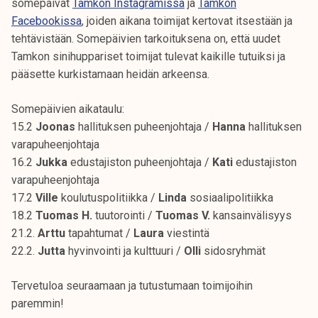
somepäivät
Tamkon Instagramissa
ja
Tamkon
Facebookissa
, joiden aikana toimijat kertovat itsestään ja
tehtävistään. Somepäivien tarkoituksena on, että uudet
Tamkon sinihuppariset toimijat tulevat kaikille tutuiksi ja
pääsette kurkistamaan heidän arkeensa.
Somepäivien aikataulu:
15.2
Joonas
hallituksen puheenjohtaja /
Hanna
hallituksen
varapuheenjohtaja
16.2
Jukka
edustajiston puheenjohtaja /
Kati
edustajiston
varapuheenjohtaja
17.2
Ville
koulutuspolitiikka /
Linda
sosiaalipolitiikka
18.2
Tuomas H.
tuutorointi /
Tuomas V.
kansainvälisyys
21.2.
Arttu
tapahtumat /
Laura
viestintä
22.2.
Jutta
hyvinvointi ja kulttuuri /
Olli
sidosryhmät
Tervetuloa seuraamaan ja tutustumaan toimijoihin
paremmin!