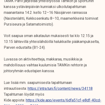
TAMK Parvi järjestää yhteistyössä Tamkon ja SportUnin
kanssa ystävänpäivän kunniaksi ulkoilutapahtuman
maanantaina 14.2. kello 12–16 Näsijärven rannassa
(Naistenlahti, Kekkosenkatu 8–10, maamerkkeinä toimivat
Pursiseura ja Satamatoimisto).
Voit saapua oman aikataulun mukaisesti tai klo 12.15 ja
13.15 lähtevillä yhteislähdöillä halukkaille pääkampukselta,
Parven edustalta (B1-24).
Luvassa on aktiviteetteja, makkaraa, musiikkia ja
mahdollisuus vaihtaa kuulumisia TAMKin rehtorin ja
johtoryhmän edustajien kanssa.
Lue lisää mm. saapumisesta tapahtumaan
intrauutisesta:
https://intra.tuni.fi/content/news/34118
Tapahtuman löydät myös
Kide.appista:
https://kide.app/events/6dfa51cf-e8df-40cd-