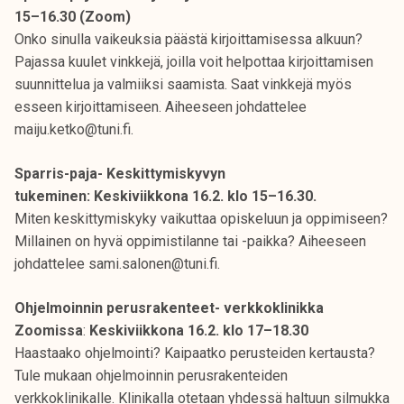
15–16.30 (Zoom)
Onko sinulla vaikeuksia päästä kirjoittamisessa alkuun?
Pajassa kuulet vinkkejä, joilla voit helpottaa kirjoittamisen
suunnittelua ja valmiiksi saamista. Saat vinkkejä myös
esseen kirjoittamiseen. Aiheeseen johdattelee
maiju.ketko@tuni.fi.
Sparris-paja- Keskittymiskyvyn
tukeminen: Keskiviikkona 16.2. klo 15–16.30.
Miten keskittymiskyky vaikuttaa opiskeluun ja oppimiseen?
Millainen on hyvä oppimistilanne tai -paikka? Aiheeseen
johdattelee sami.salonen@tuni.fi.
Ohjelmoinnin perusrakenteet- verkkoklinikka
Zoomissa
:
Keskiviikkona 16.2. klo 17–18.30
Haastaako ohjelmointi? Kaipaatko perusteiden kertausta?
Tule mukaan ohjelmoinnin perusrakenteiden
verkkoklinikalle. Klinikalla otetaan yhdessä haltuun silmukka