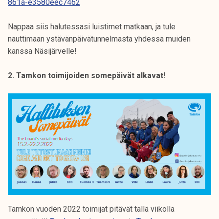
861a-e3580eec7462
Nappaa siis halutessasi luistimet matkaan, ja tule
nauttimaan ystävänpäivätunnelmasta yhdessä muiden
kanssa Näsijärvelle!
2. Tamkon toimijoiden somepäivät alkavat!
Tamkon vuoden 2022 toimijat pitävät tällä viikolla