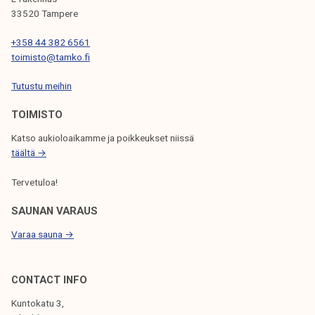
33520 Tampere
E
N
+358 44 382 6561
toimisto@tamko.fi
S
Tutustu meihin
E
L
TOIMISTO
A
Katso aukioloaikamme ja poikkeukset niissä
täältä →
U
S
Tervetuloa!
SAUNAN VARAUS
Varaa sauna →
CONTACT INFO
Kuntokatu 3,