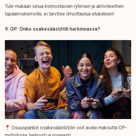
Tule mukaan sinua kiinnostavien ryhmien ja aktiviteettien
tapaamiskerroille, ei tarvitse ilmoittautua etukäteen!
9. OP: Onko osakesäästötili harkinnassa?
Osuuspankin osakesäästötilin voit avata maksutta OP-
mobiilissa, helposti ja nopeasti.