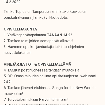
14.2.2022
t
i
Tamko Topics on Tampereen ammattikorkeakoulun
k
opiskelijakunnan (Tamko) viikkotiedote.
o
r
OPISKELIJAKUNTA
k
1. Ystävänpäivätapahtuma
TÄNÄÄN 14.2.!
e
2. Tamkon toimijoiden somepäivät alkavat!
a
3. Haemme opiskelijaedustajia tutkinto-ohjelmien
k
neuvottelukuntiin
o
u
AINEJÄRJESTÖT & OPISKELIJAELÄMÄ
l
4. TAMKin postihuoneessa tehdään muutoksia
u
5. OP: Oman talouden hallinta opiskeluarjessa -webinaari
n
24.2.!
o
6. Tamkon jäsenet etuhinnalla Songs for the New World -
p
musikaaliin!
i
7. Tervetuloa mukaan Parven tomintaan!
s