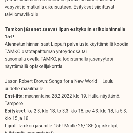
väsyvät jo matkalla aikuisuuteen. Esitykset sijoittuvat
talvilomaviikolle.
Tamkon jäsenet saavat lipun esityksiin erikoishinnalla
15€!
Alennetun hinnan saat Lippu.fi palvelusta käyttämällä koodia
TAMKO ostotapahtuman yhteydessä tai
sanomalla ovella TAMKO, ja todistamalla jäsenyytesi
näyttämällä opiskelijakorttia.
Jason Robert Brown: Songs for a New World – Laulu
uudelle maailmalle
Ensi-ilta:
maanantaina 28.2.2022 klo 19, Hällä-näyttämö,
Tampere
Esitykset
: ke 2.3. klo 18, to 3.3. klo 18, pe 4.3. klo 18, la 5.3.
klo 15 ja 18.
Liput
: Tamkon jäsenille 15€! Muille 25/18€ (opiskelijat,