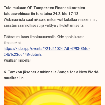
Tule mukaan OP Tampereen Finanssikoutsien
talouswebinaariin torstaina 24.2. klo 17-18
Webinaarista saat niksejä, miten voit kuluttaa viisaammin,
säästää säännöllisesti ja välttyä ylikuluttamiselta.
Pääset mukaan ilmoittautumalla Kide.appin kautta
ilmaiseksi:
https://kide.app/events/721d4102-f7df-4793-86fe-
24b1c23de448/details
Kuullaan linjoilla!
6. Tamkon jäsenet etuhinnalla Songs for a New World-
musikaaliin!