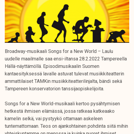
Broadway-musikaali Songs for a New World – Laulu
uudelle maailmalle saa ensi-iltansa 28.2.2022 Tampereella
Hällä-näyttämöllä. Episodimusikaalin Suomen
kantaesityksessä lavalle astuvat tulevat musiikkiteatterin
ammattilaiset TAMKin musiikkiteatterilinjalta, bändi sekä
Tampereen konservatorion tanssijaopiskelijoita.
Songs for a New World-musikaali kertoo pysähtymisen
hetkestä ihmisen elämässä, jossa ratkeaa katkeaako
kamelin selkä, vai pystyykö ottamaan askeleen
tuntemattomaan. Teos on ajankohtainen pohdinta siitä mihin
yhteiskuntamme on menossa ja kuinka nuoret ihmiset