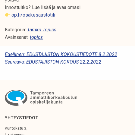
Innostuitko? Lue lisää ja avaa omasi
op.fi/osakesaastotili
Kategoria:
Tamko Topics
Avainsanat:
topics
A
Edellinen:
EDUSTAJISTON KOKOUSTIEDOTE 8.2.2022
Seuraava:
EDUSTAJISTON KOKOUS 22.2.2022
R
T
I
K
K
E
YHTEYSTIEDOT
L
Kuntokatu 3,
I
L-rakennus