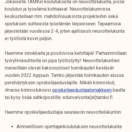
Jokaisella TAMKin koulutuksella on neuvottelukunta, jossa
koulutus ja työelämä kohtaavat. Neuvottelukunnissa
keskustellaan mm. mahdollisuuksista projekteihin sekä
opetuksen suhteesta työelämän tarpeeseen. Tapaamisia
järjestetään vuodessa 2-4, joten ajallisesti neuvottelukunta
ei työllistä kovin paljon.
Haemme innokkaita ja positiivisia kehittäjiä! Parhaimmillaan
työryhmäsuhteilla on jopa työllistytty! Neuvottelukuntien
meneillään olevat kaksivuotiset toimikaudet kestävät
vuoden 2022 loppuun. Tamko järjestää toimikauden alussa
perehdytyksen opiskelijaedustajille. Mikäli kiinnostuit,
ilmaise kiinnostuksesi
opiskelijaedustajalomakkeen
kautta
tai kysy lisää sähköpostilla: edunvalvonta(at)tamko.fi
Haemme opiskelijaedustajia seuraaviin neuvottelukuntiin:
Ammatillisen opettajankoulutuksen neuvottelukunta