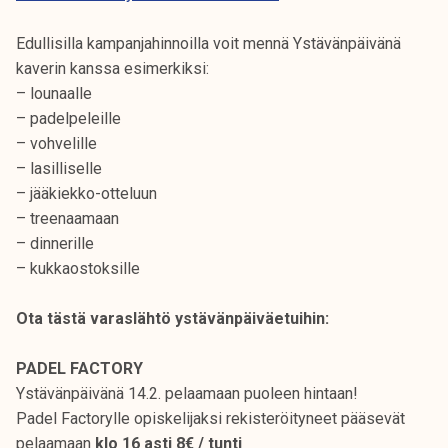
Edullisilla kampanjahinnoilla voit mennä Ystävänpäivänä
kaverin kanssa esimerkiksi:
– lounaalle
– padelpeleille
– vohvelille
– lasilliselle
– jääkiekko-otteluun
– treenaamaan
– dinnerille
– kukkaostoksille
Ota tästä varaslähtö ystävänpäiväetuihin:
PADEL FACTORY
Ystävänpäivänä 14.2. pelaamaan puoleen hintaan!
Padel Factorylle opiskelijaksi rekisteröityneet pääsevät
pelaamaan
klo 16 asti 8€ / tunti