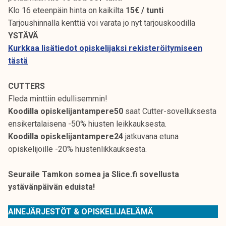
Klo 16 eteenpäin hinta on kaikilta
15€ / tunti
Tarjoushinnalla kenttiä voi varata jo nyt tarjouskoodilla
YSTÄVÄ
Kurkkaa lisätiedot opiskelijaksi rekisteröitymiseen
tästä
CUTTERS
Fleda minttiin edullisemmin!
Koodilla opiskelijantampere50
saat Cutter-sovelluksesta
ensikertalaisena -50% hiusten leikkauksesta.
Koodilla opiskelijantampere24
jatkuvana etuna
opiskelijoille -20% hiustenlikkauksesta.
Seuraile Tamkon somea ja Slice.fi sovellusta
ystävänpäivän eduista!
AINEJÄRJESTÖT & OPISKELIJAELÄMÄ