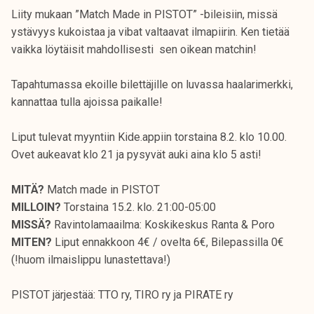
Liity mukaan ”Match Made in PISTOT” -bileisiin, missä
ystävyys kukoistaa ja vibat valtaavat ilmapiirin. Ken tietää
vaikka löytäisit mahdollisesti sen oikean matchin!
Tapahtumassa ekoille bilettäjille on luvassa haalarimerkki,
kannattaa tulla ajoissa paikalle!
Liput tulevat myyntiin Kide.appiin torstaina 8.2. klo 10.00.
Ovet aukeavat klo 21 ja pysyvät auki aina klo 5 asti!
MITÄ?
Match made in PISTOT
MILLOIN?
Torstaina 15.2. klo. 21:00-05:00
MISSÄ?
Ravintolamaailma: Koskikeskus Ranta & Poro
MITEN?
Liput ennakkoon 4€ / ovelta 6€, Bilepassilla 0€
(!huom ilmaislippu lunastettava!)
PISTOT järjestää: TTO ry, TIRO ry ja PIRATE ry