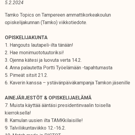
5.2.2024
t
i
Tamko Topics on Tampereen ammattikorkeakoulun
k
opiskelijakunnan (Tamko) viikkotiedote.
o
r
OPISKELIJAKUNTA
k
1. Hangouts lautapeli-ilta tänään!
e
2. Hae monimuototuutoriksi!
a
3. Ojenna kätesi ja luovuta verta 14.2.
k
4. Anna palautetta Portti Työelämään -tapahtumasta
o
5. Pimeät sitsit 21.2.
u
6. Kaverin kanssa – ystävänpäiväkampanja Tamkon jäsenille
l
u
AINEJÄRJESTÖT & OPISKELIJAELÄMÄ
n
7. Muista käyttää ääntäsi presidentinvaalin toisella
o
kierroksella!
p
8. Kamulan uusien ilta TAMKkilaisille!
i
9. Talviliikuntaviikko 12.-16.2.
s