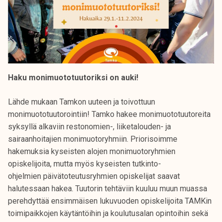
Haku monimuototuutoriksi on auki!
Lähde mukaan Tamkon uuteen ja toivottuun
monimuototuutorointiin! Tamko hakee monimuototuutoreita
syksyllä alkaviin restonomien-, liiketalouden- ja
sairaanhoitajien monimuotoryhmiin. Priorisoimme
hakemuksia kyseisten alojen monimuotoryhmien
opiskelijoita, mutta myös kyseisten tutkinto-
ohjelmien päivätoteutusryhmien opiskelijat saavat
halutessaan hakea. Tuutorin tehtäviin kuuluu muun muassa
perehdyttää ensimmäisen lukuvuoden opiskelijoita TAMKin
toimipaikkojen käytäntöihin ja koulutusalan opintoihin sekä