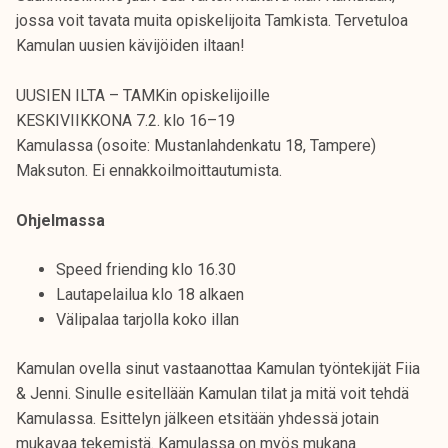
jossa voit tavata muita opiskelijoita Tamkista. Tervetuloa
Kamulan uusien kävijöiden iltaan!
UUSIEN ILTA – TAMKin opiskelijoille
KESKIVIIKKONA 7.2. klo 16–19
Kamulassa (osoite: Mustanlahdenkatu 18, Tampere)
Maksuton. Ei ennakkoilmoittautumista.
Ohjelmassa
Speed friending klo 16.30
Lautapelailua klo 18 alkaen
Välipalaa tarjolla koko illan
Kamulan ovella sinut vastaanottaa Kamulan työntekijät Fiia
& Jenni. Sinulle esitellään Kamulan tilat ja mitä voit tehdä
Kamulassa. Esittelyn jälkeen etsitään yhdessä jotain
mukavaa tekemistä. Kamulassa on myös mukana