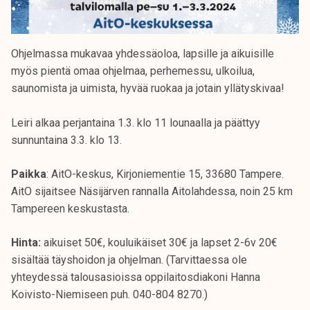
Ohjelmassa mukavaa yhdessäoloa, lapsille ja aikuisille
myös pientä omaa ohjelmaa, perhemessu, ulkoilua,
saunomista ja uimista, hyvää ruokaa ja jotain yllätyskivaa!
Leiri alkaa perjantaina 1.3. klo 11 lounaalla ja päättyy
sunnuntaina 3.3. klo 13.
Paikka
: AitO-keskus, Kirjoniementie 15, 33680 Tampere.
AitO sijaitsee Näsijärven rannalla Aitolahdessa, noin 25 km
Tampereen keskustasta.
Hinta:
aikuiset 50€, kouluikäiset 30€ ja lapset 2-6v 20€
sisältää täyshoidon ja ohjelman. (Tarvittaessa ole
yhteydessä talousasioissa oppilaitosdiakoni Hanna
Koivisto-Niemiseen puh. 040-804 8270.)