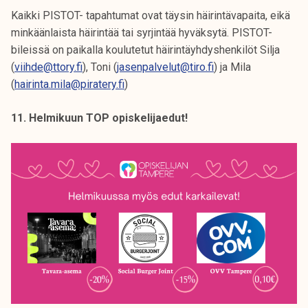
Kaikki PISTOT- tapahtumat ovat täysin häirintävapaita, eikä
minkäänlaista häirintää tai syrjintää hyväksytä. PISTOT-
bileissä on paikalla koulutetut häirintäyhdyshenkilöt Silja
(
viihde@ttory.fi
), Toni (
jasenpalvelut@tiro.fi
) ja Mila
(
hairinta.mila@piratery.fi
)
11. Helmikuun TOP opiskelijaedut!