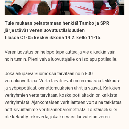
Tule mukaan pelastamaan henkiä! Tamko ja SPR
järjestävät verenluovutustilaisuuden
tilassa C1-05 keskiviikkona 14.2. kello 11-15.
Verenluovutus on helppo tapa auttaa ja vie aikaakin vain
noin tunnin. Pieni vaiva luovuttajalle on iso apu potilaalle.
Joka arkipäivä Suomessa tarvitaan noin 800
verenluovuttajaa. Verta tarvitsevat muun muassa leikkaus-
ja syöpäpotilaat, onnettomuuksien uhrit ja vauvat. Kaikkien
veriryhmien verta tarvitaan, koska potilaitakin on kaikista
veriryhmistä. Ajankohtaisen veritilanteen voit aina tarkistaa
nettisivuiltamme veritilannebarometrista. Toistaiseksi ei
ole keksitty tekoverta, joka korvaisi luovutetun veren.