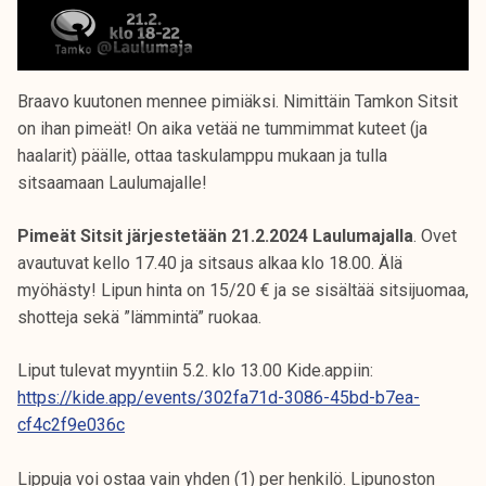
Braavo kuutonen mennee pimiäksi. Nimittäin Tamkon Sitsit
on ihan pimeät! On aika vetää ne tummimmat kuteet (ja
haalarit) päälle, ottaa taskulamppu mukaan ja tulla
sitsaamaan Laulumajalle!
Pimeät Sitsit järjestetään 21.2.2024 Laulumajalla
. Ovet
avautuvat kello 17.40 ja sitsaus alkaa klo 18.00. Älä
myöhästy! Lipun hinta on 15/20 € ja se sisältää sitsijuomaa,
shotteja sekä ”lämmintä” ruokaa.
Liput tulevat myyntiin 5.2. klo 13.00 Kide.appiin:
https://kide.app/events/302fa71d-3086-45bd-b7ea-
cf4c2f9e036c
Lippuja voi ostaa vain yhden (1) per henkilö. Lipunoston