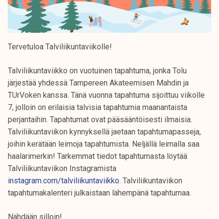
Tervetuloa Talviliikuntaviikolle!
Talviliikuntaviikko on vuotuinen tapahtuma, jonka Tolu
järjestää yhdessä Tampereen Akateemisen Mahdin ja
TUrVoken kanssa. Tänä vuonna tapahtuma sijoittuu viikolle
7, jolloin on erilaisia talvisia tapahtumia maanantaista
perjantaihin. Tapahtumat ovat pääsääntöisesti ilmaisia.
Talviliikuntaviikon kynnyksellä jaetaan tapahtumapasseja,
joihin kerätään leimoja tapahtumista. Neljällä leimalla saa
haalarimerkin! Tarkemmat tiedot tapahtumasta löytää
Talviliikuntaviikon Instagramista
instagram.com/talviliikuntaviikko
. Talviliikuntaviikon
tapahtumakalenteri julkaistaan lähempänä tapahtumaa.
Nähdään silloin!