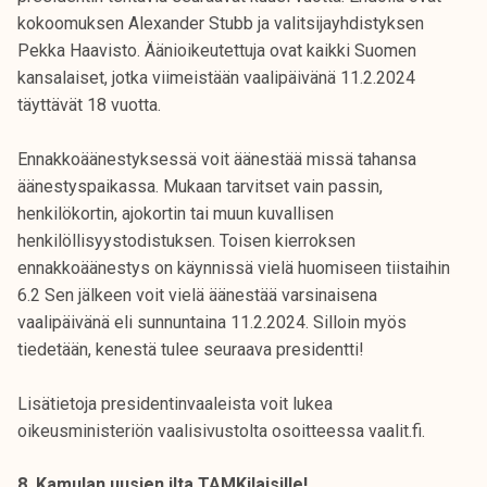
kokoomuksen Alexander Stubb ja valitsijayhdistyksen
Pekka Haavisto. Äänioikeutettuja ovat kaikki Suomen
kansalaiset, jotka viimeistään vaalipäivänä 11.2.2024
täyttävät 18 vuotta.
Ennakkoäänestyksessä voit äänestää missä tahansa
äänestyspaikassa. Mukaan tarvitset vain passin,
henkilökortin, ajokortin tai muun kuvallisen
henkilöllisyystodistuksen. Toisen kierroksen
ennakkoäänestys on käynnissä vielä huomiseen tiistaihin
6.2 Sen jälkeen voit vielä äänestää varsinaisena
vaalipäivänä eli sunnuntaina 11.2.2024. Silloin myös
tiedetään, kenestä tulee seuraava presidentti!
Lisätietoja presidentinvaaleista voit lukea
oikeusministeriön vaalisivustolta osoitteessa vaalit.fi.
8. Kamulan uusien ilta TAMKilaisille!