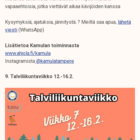
vapaaehtoisia, jotka viettävät aikaa kävijöiden kanssa
Kysymyksiä, ajatuksia, jännitystä..? Meiltä saa apua,
lähetä
viesti
(WhatsApp)
Lisätietoa Kamulan toiminnasta
www.ahjola.fi/kamula
Instagramista
@kamulatampere
9. Talviliikuntaviikko 12.-16.2.