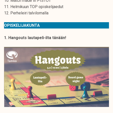
10. Match made in PISTOT
k
11. Helmikuun TOP opiskelijaedut
e
12. Perheleiri talvilomalla
l
i
OPISKELIJAKUNTA
j
a
1. Hangouts lautapeli-ilta tänään!
k
u
n
t
a