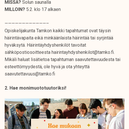
MISSÄ?
Solun saunalla
MILLOIN?
5.2. klo 17 alkaen
————————————–
Opiskelijakunta Tamkon kaikki tapahtumat ovat täysin
häirintävapaita eikä minkäänlaista häirintää tai syrjintää
hyväksytä. Häirintäyhdyshenkilöt tavoitat
sähköpostiosoitteesta hairintayhdyshenkilot@tamko.fi.
Mikäli haluat lisätietoa tapahtuman saavutettavuudesta tai
esteettömyydestä, ole hyvä ja ota yhteyttä
saavutettavuus@tamko.fi
2. Hae monimuototuutoriksi!