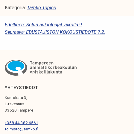
Kategoria:
Tamko Topics
A
Edellinen:
Solun aukioloajat viikolla 9
Seuraava:
EDUSTAJISTON KOKOUSTIEDOTE 7.2.
R
T
I
K
K
E
YHTEYSTIEDOT
L
Kuntokatu 3,
I
L-rakennus
33520 Tampere
E
N
+358 44 382 6561
toimisto@tamko.fi
S