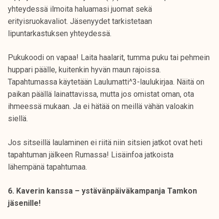
yhteydessä ilmoita haluamasi juomat sekä
erityisruokavaliot. Jäsenyydet tarkistetaan
lipuntarkastuksen yhteydessä.
Pukukoodi on vapaa! Laita haalarit, tumma puku tai pehmein
huppari päälle, kuitenkin hyvän maun rajoissa.
Tapahtumassa käytetään Laulumatti^3-laulukirjaa. Näitä on
paikan päällä lainattavissa, mutta jos omistat oman, ota
ihmeessä mukaan. Ja ei hätää on meillä vähän valoakin
siellä.
Jos sitseillä laulaminen ei riitä niin sitsien jatkot ovat heti
tapahtuman jälkeen Rumassa! Lisäinfoa jatkoista
lähempänä tapahtumaa.
6. Kaverin kanssa – ystävänpäiväkampanja Tamkon
jäsenille!