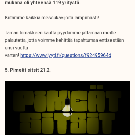
mukana oli yhteensä 119 yritystä.
Kiitämme kaikkia messukävijöitä lämpimästi!
Tämän lomakkeen kautta pyydämme jättämään meille
palautetta, jotta voimme kehittää tapahtumaa entisestään
ensi vuotta
varten!
https://www.lyyti.fi/questions/f92495964d
5. Pimeät sitsit 21.2.