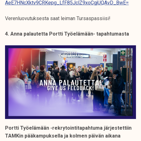
AeE7HNcXktv9CRKepg_LfF85JclZ9xoCgjUQAvD_BwE=
Verenluovutuksesta saat leiman Tursaspassiisi!
4. Anna palautetta Portti Työelämään- tapahtumasta
Portti Työelämään -rekrytointitapahtuma järjestettiin
TAMKin pääkampuksella ja kolmen päivän aikana