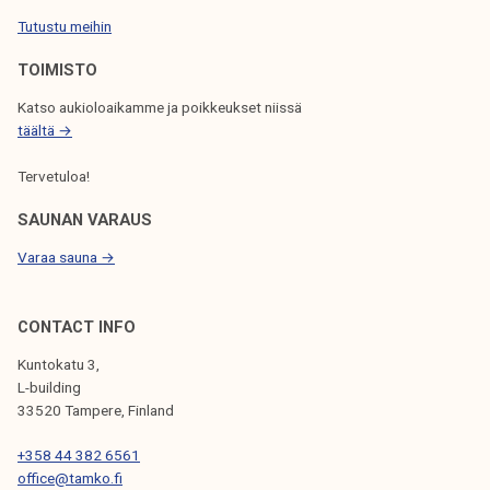
Tutustu meihin
E
L
TOIMISTO
A
Katso aukioloaikamme ja poikkeukset niissä
täältä →
U
S
Tervetuloa!
SAUNAN VARAUS
Varaa sauna →
CONTACT INFO
Kuntokatu 3,
L-building
33520 Tampere, Finland
+358 44 382 6561
office@tamko.fi