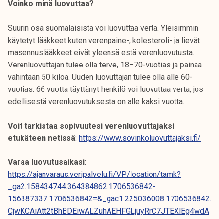
Voinko minä luovuttaa?
Suurin osa suomalaisista voi luovuttaa verta. Yleisimmin
käytetyt lääkkeet kuten verenpaine-, kolesteroli- ja lievät
masennuslääkkeet eivät yleensä estä verenluovutusta.
Verenluovuttajan tulee olla terve, 18–70-vuotias ja painaa
vähintään 50 kiloa. Uuden luovuttajan tulee olla alle 60-
vuotias. 66 vuotta täyttänyt henkilö voi luovuttaa verta, jos
edellisestä verenluovutuksesta on alle kaksi vuotta.
Voit tarkistaa sopivuutesi verenluovuttajaksi
etukäteen netissä
:
https://www.sovinkoluovuttajaksi.fi/
Varaa luovutusaikasi
:
https://ajanvaraus.veripalvelu.fi/VP/location/tamk?
_ga2.158434744.364384862.1706536842-
156387337.1706536842=&_gac1.225036008.1706536842.
CjwKCAiAtt2tBhBDEiwALZuhAEHFGLjuyRrC7JTEXlEg4wdA