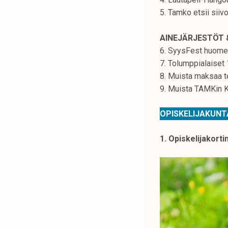
k
5. Tamko etsii siiv
e
l
AINEJÄRJESTÖT 
i
6. SyysFest huomen
j
7. Tolumppialaiset 
a
8. Muista maksaa t
k
9. Muista TAMKin Ke
u
n
OPISKELIJAKUN
t
a
1. Opiskelijakort