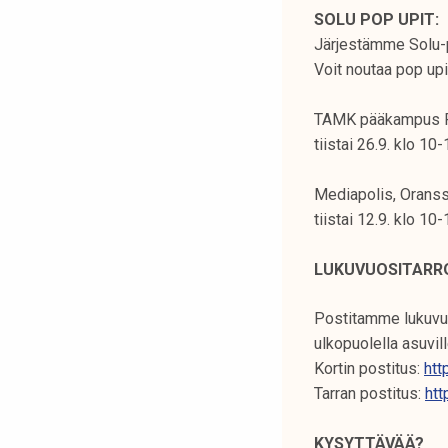
SOLU POP UPIT:
Järjestämme Solu-p
Voit noutaa pop upi
TAMK pääkampus Pa
tiistai 26.9. klo 10
Mediapolis, Oranssi
tiistai 12.9. klo 10
LUKUVUOSITARRO
Postitamme lukuvuos
ulkopuolella asuvill
Kortin postitus:
htt
Tarran postitus:
ht
KYSYTTÄVÄÄ?