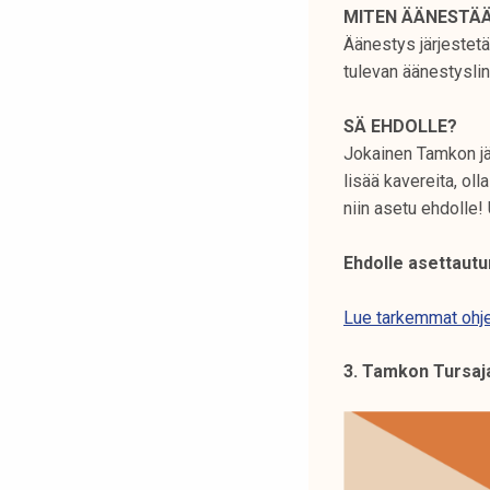
MITEN ÄÄNESTÄ
Äänestys järjestetä
tulevan äänestyslin
SÄ EHDOLLE?
Jokainen Tamkon jä
lisää kavereita, ol
niin asetu ehdolle! 
Ehdolle asettautu
Lue tarkemmat ohjee
3. Tamkon Tursaja