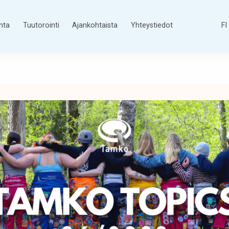
nta
Tuutorointi
Ajankohtaista
Yhteystiedot
FI