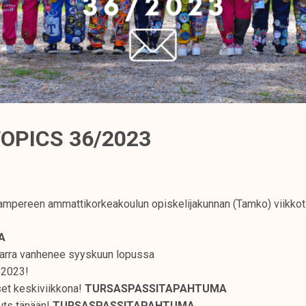
OPICS 36/2023
mpereen ammattikorkeakoulun opiskelijakunnan (Tamko) viikkot
TA
n tarra vanhenee syyskuun lopussa
t 2023!
set keskiviikkona!
TURSASPASSITAPAHTUMA
uts tänään!
TURSASPASSITAPAHTUMA