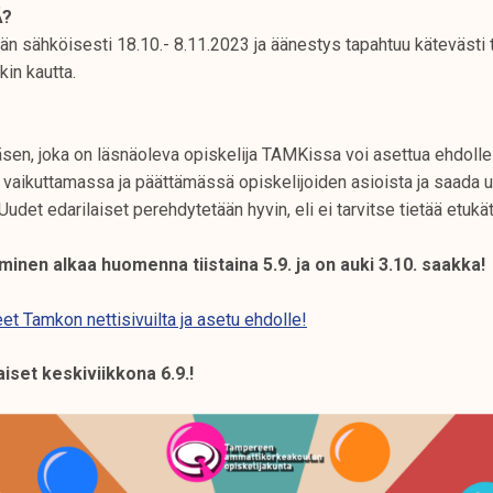
Ä?
än sähköisesti 18.10.- 8.11.2023 ja äänestys tapahtuu kätevästi 
kin kautta.
sen, joka on läsnäoleva opiskelija TAMKissa voi asettua ehdolle
la vaikuttamassa ja päättämässä opiskelijoiden asioista ja saada
Uudet edarilaiset perehdytetään hyvin, eli ei tarvitse tietää etukä
minen alkaa huomenna tiistaina 5.9. ja on auki 3.10. saakka!
t Tamkon nettisivuilta ja asetu ehdolle!
iset keskiviikkona 6.9.!