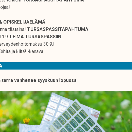
oojaa!
& OPISKELIJAELÄMÄ
na tiistaina!
TURSASPASSITAPAHTUMA
11.9.
LEIMA TURSASPASSIIN
erveydenhoitomaksu 30.9.!
hitä ja kiitä! -kanava
TA
in tarra vanhenee syyskuun lopussa