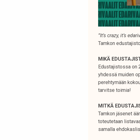
”It’s crazy, it’s edari
Tamkon edustajistov
MIKÄ EDUSTAJIS
Edustajistossa on 
yhdessä muiden opi
perehtymään kokous
tarvitse toimia!
MITKÄ EDUSTAJI
Tamkon jäsenet ään
toteutetaan listav
samalla ehdokaslist