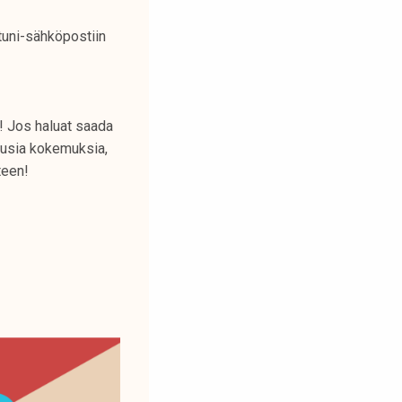
tuni-sähköpostiin
! Jos haluat saada
 uusia kokemuksia,
teen!