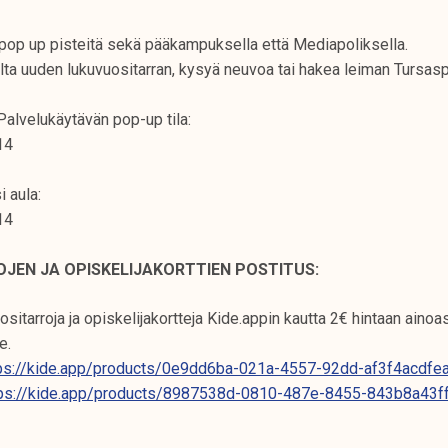
op up pisteitä sekä pääkampuksella että Mediapoliksella.
lta uuden lukuvuositarran, kysyä neuvoa tai hakea leiman Tursasp
lvelukäytävän pop-up tila:
-14
 aula:
-14
JEN JA OPISKELIJAKORTTIEN POSTITUS:
itarroja ja opiskelijakortteja Kide.appin kautta 2€ hintaan ain
e.
ps://kide.app/products/0e9dd6ba-021a-4557-92dd-af3f4acdfe
tps://kide.app/products/8987538d-0810-487e-8455-843b8a43f