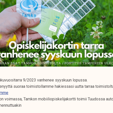
ukuvuositarra 9/2023 vanhenee syyskuun lopussa.
senyyttä suoraa toimistollamme hakiessasi uutta tarraa toimistolta
tamme
n voimassa, Tamkon mobiiliopiskelijakortti toimii Tuudossa au
nhennuttuakin