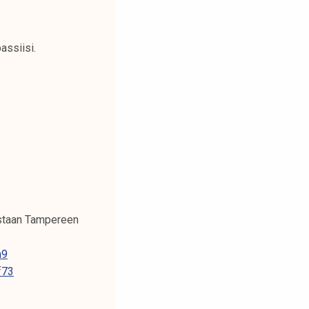
assiisi.
oastaan Tampereen
a9
f73