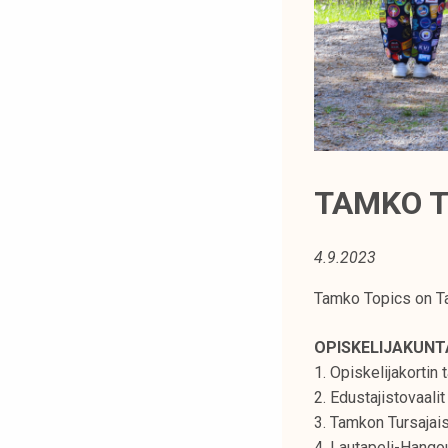
t
i
k
o
r
k
e
a
TAMKO T
k
o
4.9.2023
u
l
Tamko Topics on Ta
u
n
OPISKELIJAKUN
o
1. Opiskelijakorti
p
2. Edustajistovaali
i
3. Tamkon Tursajai
s
4. Lautapeli-Hango