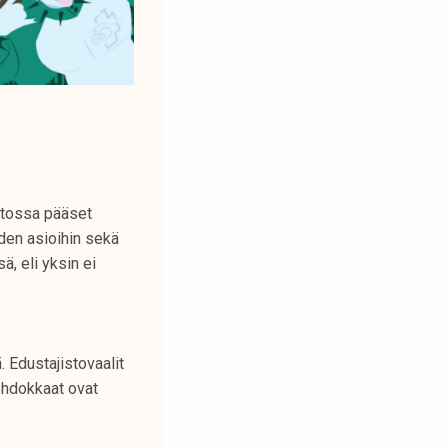
stossa pääset
den asioihin sekä
, eli yksin ei
 Edustajistovaalit
ehdokkaat ovat