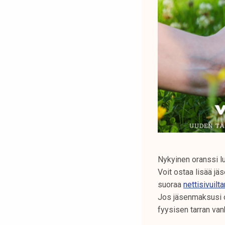
Nykyinen oranssi l
Voit ostaa lisää jä
suoraa
nettisivuil
Jos jäsenmaksusi o
fyysisen tarran va