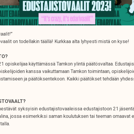
vaalit!”
aalit on todellakin täällä! Kurkkaa alta lyhyesti mistä on kyse!
TO?
21 opiskelijaa käyttämässä Tamkon ylintä päätösvaltaa. Edustaji
skelijoiden kanssa vaikuttamaan Tamkon toimintaan, opiskelijoi
tamiseen ja päätöksentekoon. Kaikki päätökset tehdään yhdessä
STOVAALT?
estävät syksyisin edustajistovaaleissa edustajistoon 21 jäsentä.
aalina, jossa esimerkiksi saman koulutuksen tai teeman omaavat 
alla.