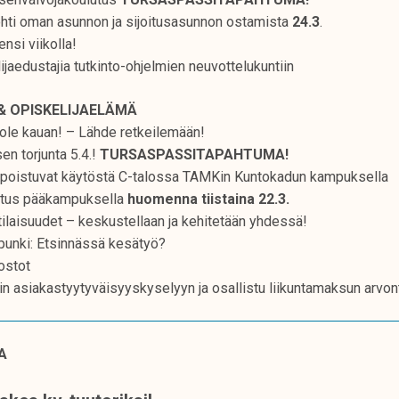
ohti oman asunnon ja sijoitusasunnon ostamista
24.3
.
nsi viikolla!
aedustajia tutkinto-ohjelmien neuvottelukuntiin
& OPISKELIJAELÄMÄ
 ole kauan! – Lähde retkeilemään!
n torjunta 5.4.!
TURSASPASSITAPAHTUMA!
t poistuvat käytöstä C-talossa TAMKin Kuntokadun kampuksella
oitus pääkampuksella
huomenna tiistaina 22.3.
ilaisuudet – keskustellaan ja kehitetään yhdessä!
unki: Etsinnässä kesätyö?
ostot
in asiakastyytyväisyyskyselyyn ja osallistu liikuntamaksun arvon
A