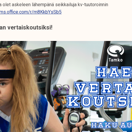
a olet askeleen lähempänä seikkailuja kv-tuutoroinnin
orms.office.com/r/m8KkbYsSb5
n vertaiskoutsiksi!