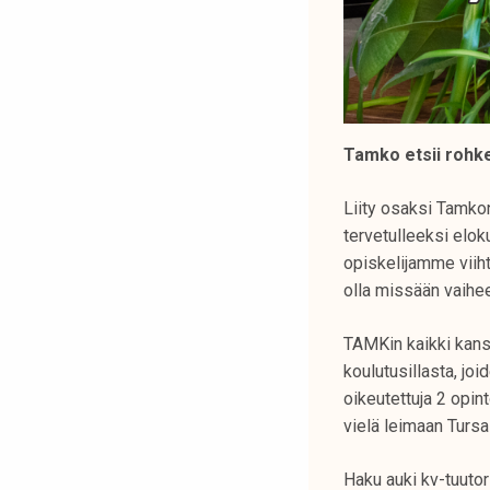
Tamko etsii rohkei
Liity osaksi Tamkon
tervetulleeksi elok
opiskelijamme viiht
olla missään vaihee
TAMKin kaikki kans
koulutusillasta, jo
oikeutettuja 2 opi
vielä leimaan Turs
Haku auki kv-tuutor