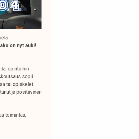
ielä
aku on nyt auki!
ta, opintoihin
iskoutsaus sopii
sa tai opiskelet
unut ja positiivinen
aa toimintaa.