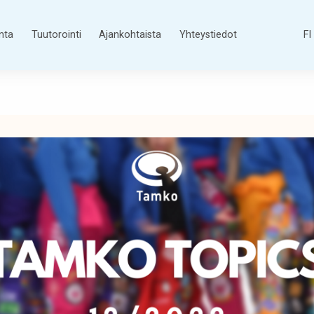
nta
Tuutorointi
Ajankohtaista
Yhteystiedot
FI