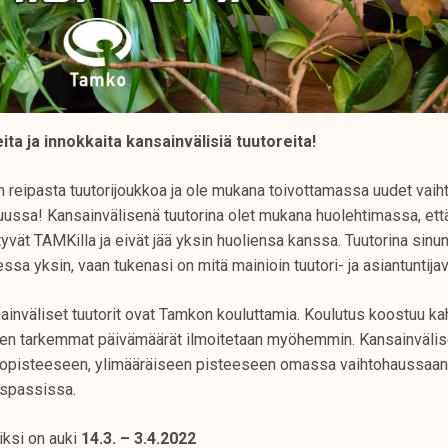
ta ja innokkaita kansainvälisiä tuutoreita!
 reipasta tuutorijoukkoa ja ole mukana toivottamassa uudet vaiht
uussa! Kansainvälisenä tuutorina olet mukana huolehtimassa, että
yvät TAMKilla ja eivät jää yksin huoliensa kanssa. Tuutorina sinun
ssa yksin, vaan tukenasi on mitä mainioin tuutori- ja asiantuntija
ainväliset tuutorit ovat Tamkon kouluttamia. Koulutus koostuu k
iden tarkemmat päivämäärät ilmoitetaan myöhemmin. Kansainvälise
ntopisteeseen, ylimääräiseen pisteeseen omassa vaihtohaussaan 
aspassissa.
iksi on auki
14.3. – 3.4.2022