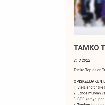
t
i
k
o
r
k
e
a
TAMKO T
k
o
21.3.2022
u
l
Tamko Topics on Ta
u
n
OPISKELIJAKUNT
o
1. Vielä ehdit hake
p
2. Lähde mukaan ve
i
3. SPR keräyslippa
s
4. Tamkon järjesty