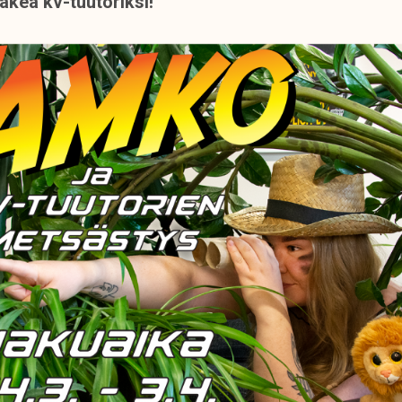
hakea kv-tuutoriksi!