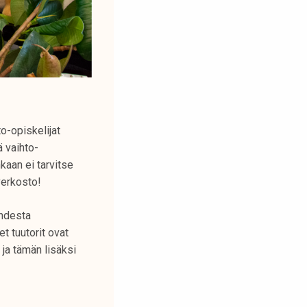
o-opiskelijat
 vaihto-
kaan ei tarvitse
verkosto!
ahdesta
t tuutorit ovat
ja tämän lisäksi