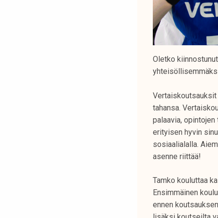
Oletko kiinnostunu
yhteisöllisemmäksi
Vertaiskoutsauksit
tahansa. Vertaiskout
palaavia, opintojen
erityisen hyvin sin
sosiaalialalla. Aie
asenne riittää!
Tamko kouluttaa kai
Ensimmäinen koulut
ennen koutsauksen 
lisäksi koutseilta 