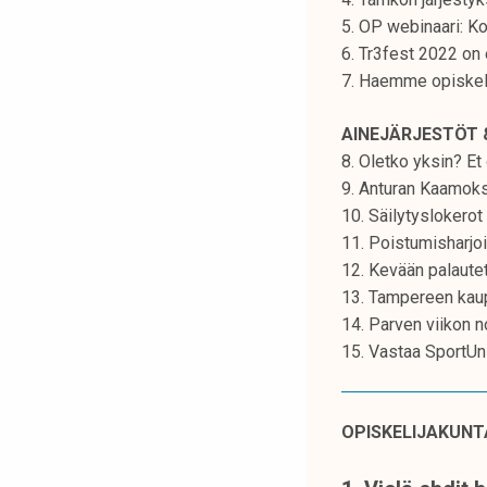
k
5. OP webinaari: K
e
6. Tr3fest 2022 on e
l
7. Haemme opiskelij
i
j
AINEJÄRJESTÖT 
a
8. Oletko yksin? Et
k
9. Anturan Kaamokse
u
10. Säilytyslokero
n
11. Poistumisharj
t
12. Kevään palautet
a
13. Tampereen kaup
14. Parven viikon n
15. Vastaa SportUn
OPISKELIJAKUNT