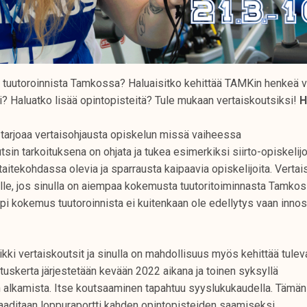
t tuutoroinnista Tamkossa? Haluaisitko kehittää TAMKin henkeä v
? Haluatko lisää opintopisteitä? Tule mukaan vertaiskoutsiksi!
H
 tarjoaa vertaisohjausta opiskelun missä vaiheessa
sin tarkoituksena on ohjata ja tukea esimerkiksi siirto-opiskelijoi
 taitekohdassa olevia ja sparrausta kaipaavia opiskelijoita. Verta
ulle, jos sinulla on aiempaa kokemusta tuutoritoiminnasta Tamkos
mpi kokemus tuutoroinnista ei kuitenkaan ole edellytys vaan innost
kki vertaiskoutsit ja sinulla on mahdollisuus myös kehittää tulev
uskerta järjestetään kevään 2022 aikana ja toinen syksyllä
alkamista. Itse koutsaaminen tapahtuu syyslukukaudella. Tämän
vaaditaan loppuraportti kahden opintopisteiden saamiseksi.