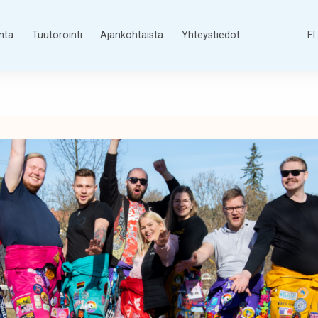
nta
Tuutorointi
Ajankohtaista
Yhteystiedot
FI