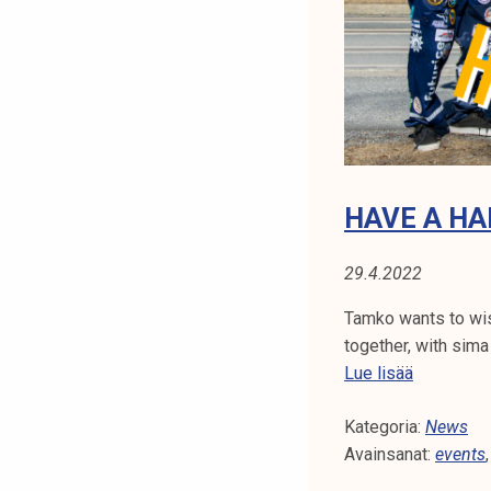
N
t
i
A
k
o
:
r
W
k
e
A
a
HAVE A HA
k
P
o
29.4.2022
P
u
l
Tamko wants to wish
U
u
together, with sima
n
H
Lue lisää
o
a
p
Kategoria:
v
News
i
Avainsanat:
e
events
s
a