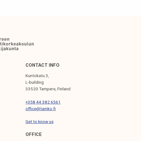
CONTACT INFO
Kuntokatu 3,
L-building
33520 Tampere, Finland
+358 44 382 6561
office@tamko.fi
Get to know us
OFFICE