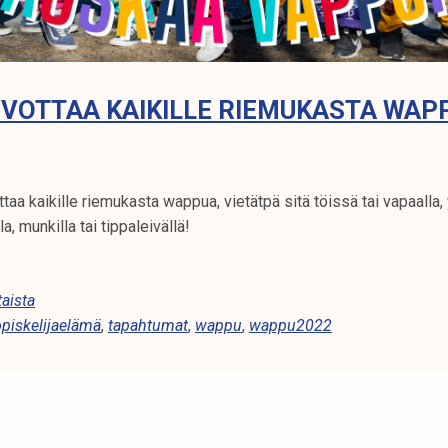
VOTTAA KAIKILLE RIEMUKASTA WAP
taa kaikille riemukasta wappua, vietätpä sitä töissä tai vapaalla,
a, munkilla tai tippaleivällä!
aista
opiskelijaelämä
,
tapahtumat
,
wappu
,
wappu2022