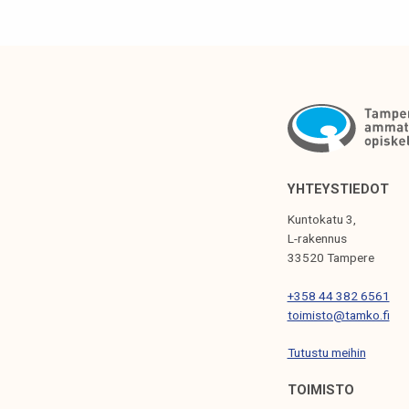
v
o
t
t
a
a
k
a
i
YHTEYSTIEDOT
k
Kuntokatu 3,
i
L-rakennus
l
33520 Tampere
l
+358 44 382 6561
e
toimisto@tamko.fi
r
i
Tutustu meihin
e
TOIMISTO
m