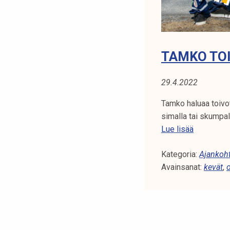
TAMKO TOI
29.4.2022
Tamko haluaa toivot
simalla tai skumpall
T
Lue lisää
a
Kategoria:
m
Ajankoht
Avainsanat:
k
kevät
,
o
t
o
i