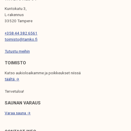
E
k
i
Kuntokatu 3,
e
s
T
L-rakennus
l
e
33520 Tampere
i
t
+358 44 382 6561
j
2
toimisto@tamko.fi
a
0
k
2
Tutustu meihin
u
5
n
TOIMISTO
t
Katso aukioloaikamme ja poikkeukset niissä
a
täältä →
Tervetuloa!
SAUNAN VARAUS
Varaa sauna →