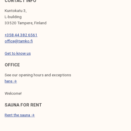
CONTACT INFO
Kuntokatu 3,
L-building
33520 Tampere, Finland
+358 44 382 6561
office@tamko.fi
Get to know us
OFFICE
See our opening hours and exceptions
here →
Welcome!
SAUNA FOR RENT
Rent the sauna →