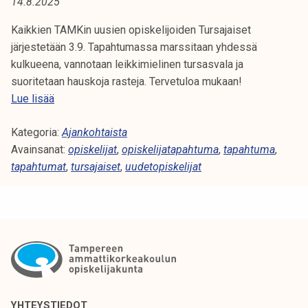
14.8.2025
A
t
i
Kaikkien TAMKin uusien opiskelijoiden Tursajaiset
:
k
järjestetään 3.9. Tapahtumassa marssitaan yhdessä
T
o
kulkueena, vannotaan leikkimielinen tursasvala ja
r
suoritetaan hauskoja rasteja. Tervetuloa mukaan!
U
k
T
Lue lisää
e
a
R
a
Kategoria:
m
Ajankohtaista
S
k
Avainsanat:
k
opiskelijat
,
opiskelijatapahtuma
,
tapahtuma
,
o
tapahtumat
o
,
tursajaiset
,
uudetopiskelijat
A
u
n
l
T
J
u
u
A
n
r
o
s
I
p
a
i
S
j
s
a
YHTEYSTIEDOT