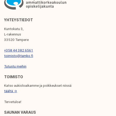
t
L
k
a
e
Ä
t
l
a
YHTEYSTIEDOT
i
H
r
Kuntokatu 3,
j
v
T
L-rakennus
a
i
33520 Tampere
k
Ö
t
u
+358 44 382 6561
s
I
n
toimisto@tamko.fi
e
t
e
S
Tutustu meihin
a
o
Y
TOIMISTO
p
i
Katso aukioloaikamme ja poikkeukset niissä
Y
s
täältä →
k
S
Tervetuloa!
e
l
SAUNAN VARAUS