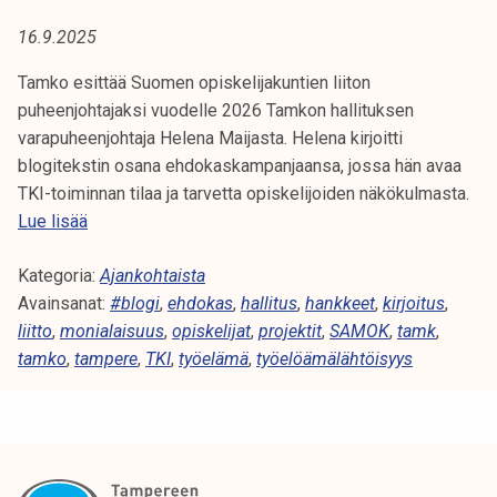
A
t
16.9.2025
i
:
k
Tamko esittää Suomen opiskelijakuntien liiton
T
o
puheenjohtajaksi vuodelle 2026 Tamkon hallituksen
r
varapuheenjohtaja Helena Maijasta. Helena kirjoitti
Y
k
blogitekstin osana ehdokaskampanjaansa, jossa hän avaa
e
Ö
TKI-toiminnan tilaa ja tarvetta opiskelijoiden näkökulmasta.
a
T
Lue lisää
E
k
K
o
Kategoria:
I
Ajankohtaista
L
u
Avainsanat:
-
#blogi
,
ehdokas
,
hallitus
,
hankkeet
,
kirjoitus
,
l
Ö
liitto
,
monialaisuus
t
,
opiskelijat
,
projektit
,
SAMOK
,
tamk
,
u
tamko
,
tampere
o
,
TKI
,
työelämä
,
työelöämälähtöisyys
Ä
n
i
o
m
M
p
i
i
Ä
n
s