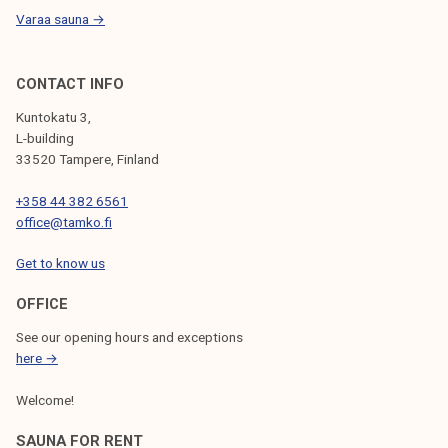
i
Varaa sauna →
j
o
i
CONTACT INFO
t
Kuntokatu 3,
a
L-building
33520 Tampere, Finland
+358 44 382 6561
office@tamko.fi
Get to know us
OFFICE
See our opening hours and exceptions
here →
Welcome!
SAUNA FOR RENT